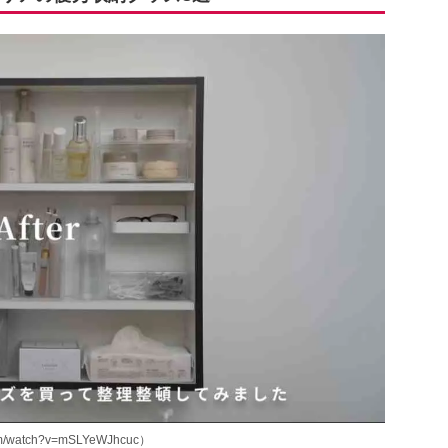
m/watch?v=mSLYeWJhcuc）