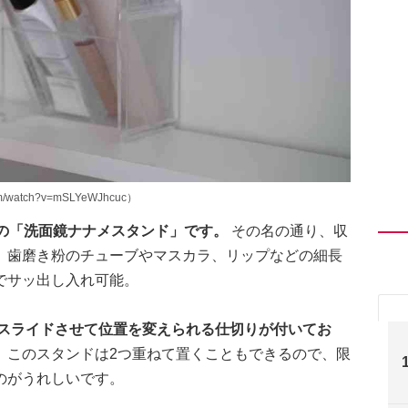
m/watch?v=mSLYeWJhcuc）
らの「洗面鏡ナナメスタンド」です。
その名の通り、収
。歯磨き粉のチューブやマスカラ、リップなどの細長
でサッ出し入れ可能。
はスライドさせて位置を変えられる仕切りが付いてお
、このスタンドは2つ重ねて置くこともできるので、限
のがうれしいです。