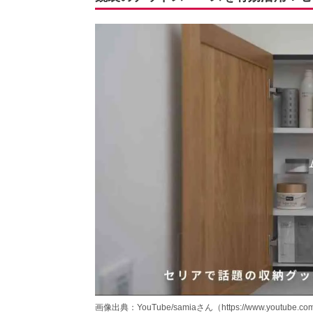
画像出典：YouTube/samiaさん（https://www.youtube.co