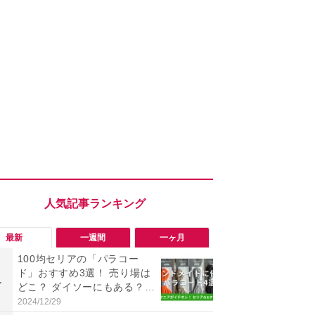
最新
一週間
一ヶ月
100均セリアの「パラコー
「勝手にデ
ド」おすすめ3選！ 売り場は
る!?」Win
1
1
どこ？ ダイソーにもある？
オフにして最
色・長さ・太さも種類豊富
身を守る技
2024/12/29
2026/08/05