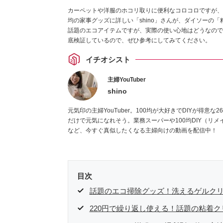
カーペットや洋服のホコリ取りに便利なコロコロですが、
均の家事グッズに詳しい「shino」さんが、ダイソーの
話題のエコアイテムですが、実際の使い心地はどうなので
底検証しているので、ぜひ参考にしてみてください。
イチオシスト
主婦YouTuber
shino
元気印の主婦YouTuber。100均が大好きでDIYが得
だけで元気になれそう。業務スーパーや100均DIY（リ
など、今すぐ真似したくなる主婦向けの動画を配信中！
目次
話題のエコ掃除グッズ！洗えるゲルク
220円で繰り返し使える！話題の粘着ク