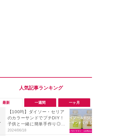
最新
一週間
一ヶ月
【100均】ダイソー・セリア
「会計時に
のカラーサンドでプチDIY！
たい」「お
1
1
子供と一緒に簡単手作り◎20
【セブン】お
25年商品情報
リンク1本が
2024/06/18
2026/08/08