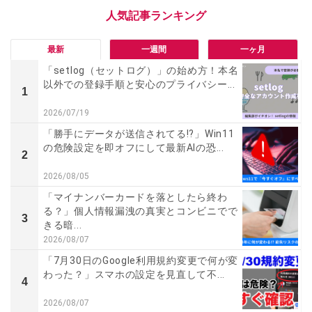
最新
一週間
一ヶ月
「setlog（セットログ）」の始め方！本名
以外での登録手順と安心のプライバシー...
1
2026/07/19
「勝手にデータが送信されてる!?」Win11
の危険設定を即オフにして最新AIの恐...
2
2026/08/05
「マイナンバーカードを落としたら終わ
る？」個人情報漏洩の真実とコンビニでで
3
きる暗...
2026/08/07
「7月30日のGoogle利用規約変更で何が変
わった？」スマホの設定を見直して不...
4
2026/08/07