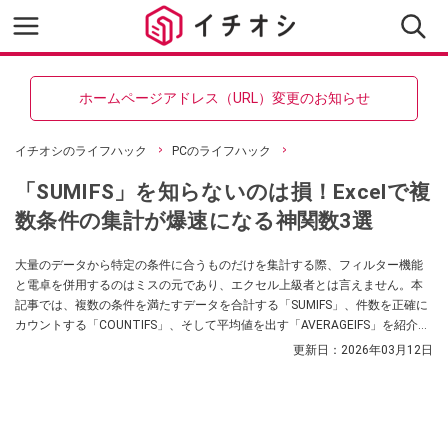
ホームページアドレス（URL）変更のお知らせ
イチオシのライフハック
PCのライフハック
「SUMIFS」を知らないのは損！Excelで複
数条件の集計が爆速になる神関数3選
大量のデータから特定の条件に合うものだけを集計する際、フィルター機能
と電卓を併用するのはミスの元であり、エクセル上級者とは言えません。本
記事では、複数の条件を満たすデータを合計する「SUMIFS」、件数を正確に
カウントする「COUNTIFS」、そして平均値を出す「AVERAGEIFS」を紹介し
ます。これらを使いこなせば、担当者別や月別といった複雑なクロス集計
更新日：
2026年03月12日
も、数式だけで瞬時に完了させることができます。