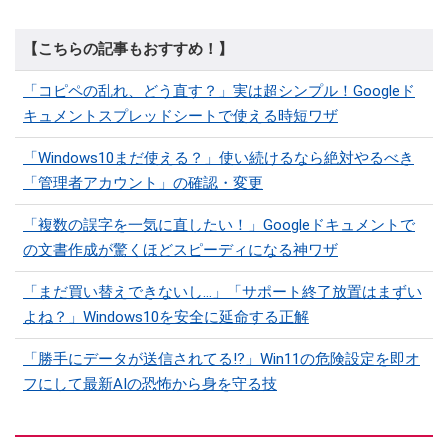
【こちらの記事もおすすめ！】
「コピペの乱れ、どう直す？」実は超シンプル！Googleド
キュメントスプレッドシートで使える時短ワザ
「Windows10まだ使える？」使い続けるなら絶対やるべき
「管理者アカウント」の確認・変更
「複数の誤字を一気に直したい！」Googleドキュメントで
の文書作成が驚くほどスピーディになる神ワザ
「まだ買い替えできないし…」「サポート終了放置はまずい
よね？」Windows10を安全に延命する正解
「勝手にデータが送信されてる!?」Win11の危険設定を即オ
フにして最新AIの恐怖から身を守る技