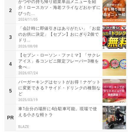
かつやの持ち帰り総菜単品メニューを紹
介！ロースカツ・海老フライなどおかずに
2
ぴった...
2024/11/05
「会計時に即値引きはありがたい」「お盆
のお供に決定」【セブン】おにぎり2個で
3
ドリ...
2026/08/08
【セブン・ローソン・ファミマ】「サクレ
アイス」各コンビニ限定フレーバー3種を
4
食べ...
2026/07/24
バーガーキングはセットがお得！ナゲット
に変更できる？サイド・ドリンクの種類な
5
ど
2025/03/19
車1台分の場所に4台駐車可能。現場で使
える小さな軽トラ
PR
BLAZE