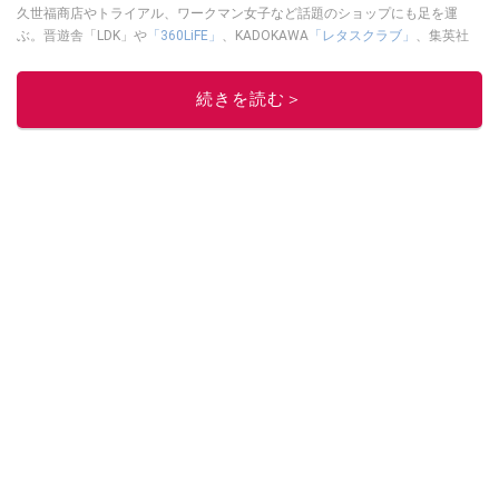
久世福商店やトライアル、ワークマン女子など話題のショップにも足を運
ぶ。晋遊舎「LDK」や
「360LiFE」
、KADOKAWA
「レタスクラブ」
、集英社
「週刊プレイボーイ」、宝島社「おいしい！ シャトレーゼBOOK」などでグ
ルメライター、食の専門家として出演実績あり。
続きを読む＞
このイチオシストの他の記事を読む