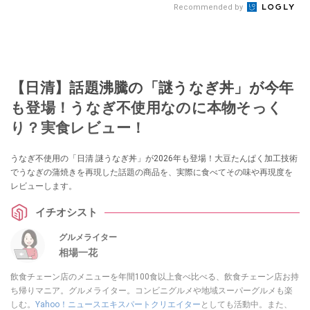
Recommended by
【日清】話題沸騰の「謎うなぎ丼」が今年
も登場！うなぎ不使用なのに本物そっく
り？実食レビュー！
うなぎ不使用の「日清 謎うなぎ丼」が2026年も登場！大豆たんぱく加工技術
でうなぎの蒲焼きを再現した話題の商品を、実際に食べてその味や再現度を
レビューします。
イチオシスト
グルメライター
相場一花
飲食チェーン店のメニューを年間100食以上食べ比べる、飲食チェーン店お持
ち帰りマニア。グルメライター。コンビニグルメや地域スーパーグルメも楽
しむ。
Yahoo！ニュースエキスパートクリエイター
としても活動中。また、