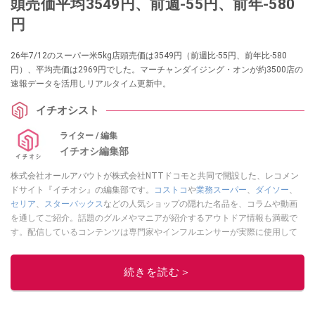
頭売価平均3549円、前週-55円、前年-580
円
26年7/12のスーパー米5kg店頭売価は3549円（前週比-55円、前年比-580
円）、平均売価は2969円でした。マーチャンダイジング・オンが約3500店の
速報データを活用しリアルタイム更新中。
イチオシスト
ライター / 編集
イチオシ編集部
株式会社オールアバウトが株式会社NTTドコモと共同で開設した、レコメン
ドサイト『イチオシ』の編集部です。
コストコ
や
業務スーパー
、
ダイソー
、
セリア
、
スターバックス
などの人気ショップの隠れた名品を、コラムや動画
を通してご紹介。話題のグルメやマニアが紹介するアウトドア情報も満載で
す。配信しているコンテンツは専門家やインフルエンサーが実際に使用して
レビューしています。毎日トレンド情報をお届けしているので、ぜひ
Google
ニュースでフォロー
してください！
続きを読む＞
このイチオシストの他の記事を読む