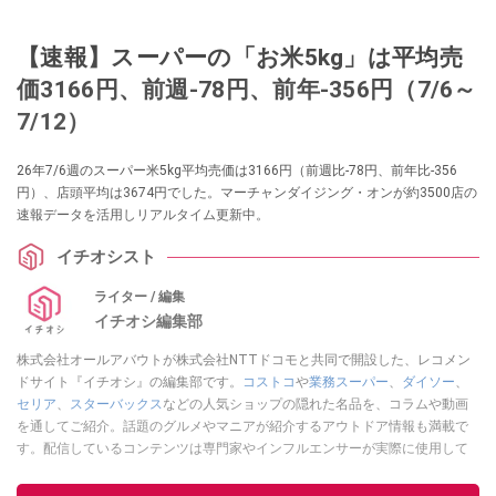
【速報】スーパーの「お米5kg」は平均売
価3166円、前週-78円、前年-356円（7/6～
7/12）
26年7/6週のスーパー米5kg平均売価は3166円（前週比-78円、前年比-356
円）、店頭平均は3674円でした。マーチャンダイジング・オンが約3500店の
速報データを活用しリアルタイム更新中。
イチオシスト
ライター / 編集
イチオシ編集部
株式会社オールアバウトが株式会社NTTドコモと共同で開設した、レコメン
ドサイト『イチオシ』の編集部です。
コストコ
や
業務スーパー
、
ダイソー
、
セリア
、
スターバックス
などの人気ショップの隠れた名品を、コラムや動画
を通してご紹介。話題のグルメやマニアが紹介するアウトドア情報も満載で
す。配信しているコンテンツは専門家やインフルエンサーが実際に使用して
レビューしています。毎日トレンド情報をお届けしているので、ぜひ
Google
ニュースでフォロー
してください！