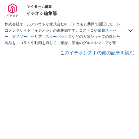
ライター / 編集
イチオシ編集部
株式会社オールアバウトが株式会社NTTドコモと共同で開設した、レ
コメンドサイト『イチオシ』の編集部です。
コストコ
や
業務スーパ
ー
、
ダイソー
、
セリア
、
スターバックス
などの人気ショップの隠れた
名品を、コラムや動画を通してご紹介。話題のグルメやマニアが紹介
するアウトドア情報も満載です。配信しているコンテンツは専門家や
このイチオシストの他の記事を読む
インフルエンサーが実際に使用してレビューしています。毎日トレン
ド情報をお届けしているので、ぜひ
Googleニュースでフォロー
してく
ださい！