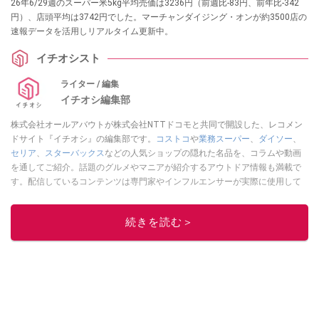
26年6/29週のスーパー米5kg平均売価は3236円（前週比-83円、前年比-342
円）、店頭平均は3742円でした。マーチャンダイジング・オンが約3500店の
速報データを活用しリアルタイム更新中。
イチオシスト
ライター / 編集
イチオシ編集部
株式会社オールアバウトが株式会社NTTドコモと共同で開設した、レコメン
ドサイト『イチオシ』の編集部です。
コストコ
や
業務スーパー
、
ダイソー
、
セリア
、
スターバックス
などの人気ショップの隠れた名品を、コラムや動画
を通してご紹介。話題のグルメやマニアが紹介するアウトドア情報も満載で
す。配信しているコンテンツは専門家やインフルエンサーが実際に使用して
レビューしています。毎日トレンド情報をお届けしているので、ぜひ
Google
ニュースでフォロー
してください！
続きを読む＞
このイチオシストの他の記事を読む