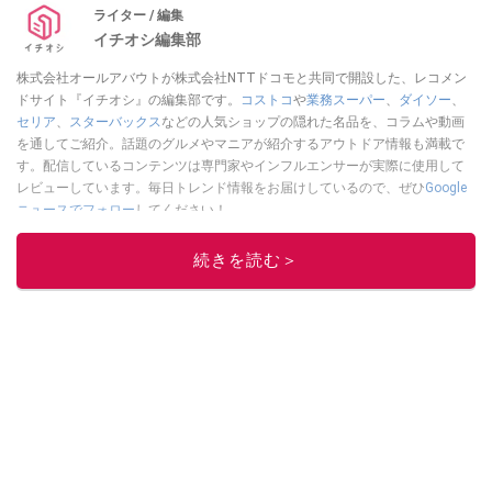
ライター / 編集
イチオシ編集部
株式会社オールアバウトが株式会社NTTドコモと共同で開設した、レコメン
ドサイト『イチオシ』の編集部です。
コストコ
や
業務スーパー
、
ダイソー
、
セリア
、
スターバックス
などの人気ショップの隠れた名品を、コラムや動画
を通してご紹介。話題のグルメやマニアが紹介するアウトドア情報も満載で
す。配信しているコンテンツは専門家やインフルエンサーが実際に使用して
レビューしています。毎日トレンド情報をお届けしているので、ぜひ
Google
ニュースでフォロー
してください！
このイチオシストの他の記事を読む
続きを読む＞