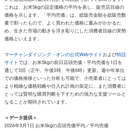
これは、お米5kgの設定価格の平均を表し、販売店目線の
価格を示します。「平均売価」は、総販売金額を総販売数
量で割ったもので、よく買われた価格に重みがかかるた
め、生きた市場の動きを浮き彫りにした消費者目線の実勢
価格といえます。
マーチャンダイジング・オンの公式Webサイト
および
特設
サイト
では、お米5kgの前日店頭売価・平均売価を1日を
通じて3回（正午、午後3時、午後6時）更新。週や年単位
での価格推移といった分析も可能で、小売業者にとっては
より精緻な価格戦略や仕入れ計画の策定に、また消費者に
とっては賢明な購買判断を下すための強力な支援ツールと
なることが期待されています。
＜データ提供＞
2026年3月1日 お米5kgの店頭売価平均／平均売価