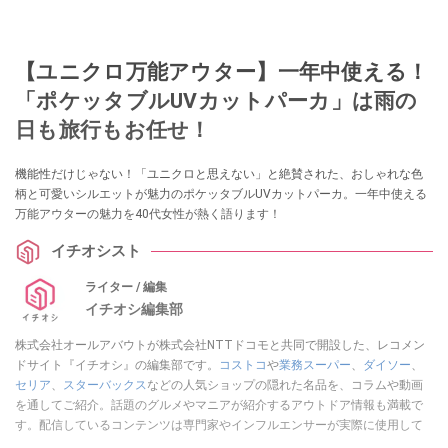
【ユニクロ万能アウター】一年中使える！
「ポケッタブルUVカットパーカ」は雨の
日も旅行もお任せ！
機能性だけじゃない！「ユニクロと思えない」と絶賛された、おしゃれな色
柄と可愛いシルエットが魅力のポケッタブルUVカットパーカ。一年中使える
万能アウターの魅力を40代女性が熱く語ります！
イチオシスト
ライター / 編集
イチオシ編集部
株式会社オールアバウトが株式会社NTTドコモと共同で開設した、レコメン
ドサイト『イチオシ』の編集部です。
コストコ
や
業務スーパー
、
ダイソー
、
セリア
、
スターバックス
などの人気ショップの隠れた名品を、コラムや動画
を通してご紹介。話題のグルメやマニアが紹介するアウトドア情報も満載で
す。配信しているコンテンツは専門家やインフルエンサーが実際に使用して
レビューしています。毎日トレンド情報をお届けしているので、ぜひ
Google