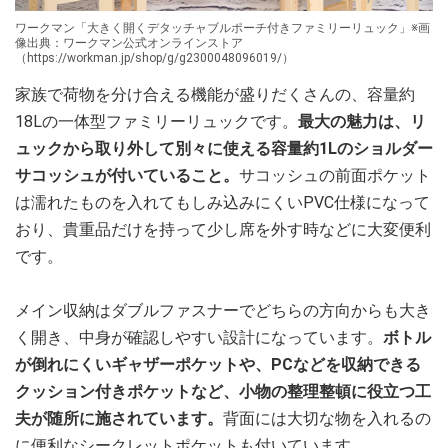
ワークマン「大きく開くデタッチャブルポーチ付きファミリーリュック」※画
像出典：ワークマン公式オンラインストア
（https://workman.jp/shop/g/g2300048096019/）
家族で荷物を分け合える機能が盛りだくさんの、容量約
18Lの一体型ファミリーリュックです。
最大の魅力は、リ
ュックから取り外して別々に使える容量約1Lのショルダー
サコッシュが付いていること。
サコッシュの前面ポケット
は濡れたものを入れてもしみ込みにくいPVC仕様になって
おり、貴重品だけを持って少し席を外す時などに大変便利
です。
メイン収納はダブルファスナーでどちらの方向からも大き
く開き、中身が確認しやすい設計になっています。
ボトル
が倒れにくいギャザーポケットや、PCなどを収納できる
クッション付きポケットなど、小物の整理整頓に役立つ工
夫が随所に施されています。
背面には大切な物を入れるの
に便利なシークレットポケットも付いています。