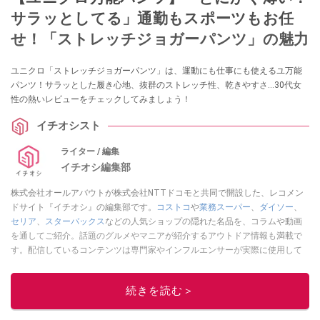
サラッとしてる」通勤もスポーツもお任
せ！「ストレッチジョガーパンツ」の魅力
ユニクロ「ストレッチジョガーパンツ」は、運動にも仕事にも使えるユ万能
パンツ！サラッとした履き心地、抜群のストレッチ性、乾きやすさ…30代女
性の熱いレビューをチェックしてみましょう！
イチオシスト
ライター / 編集
イチオシ編集部
株式会社オールアバウトが株式会社NTTドコモと共同で開設した、レコメン
ドサイト『イチオシ』の編集部です。
コストコ
や
業務スーパー
、
ダイソー
、
セリア
、
スターバックス
などの人気ショップの隠れた名品を、コラムや動画
を通してご紹介。話題のグルメやマニアが紹介するアウトドア情報も満載で
す。配信しているコンテンツは専門家やインフルエンサーが実際に使用して
レビューしています。毎日トレンド情報をお届けしているので、ぜひ
Google
ニュースでフォロー
してください！
続きを読む＞
このイチオシストの他の記事を読む