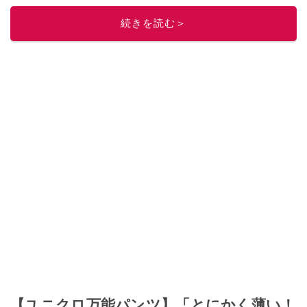
ニュースでフォロー
してください！
続きを読む＞
このイチオシストの他の記事を読む
【ユニクロ万能パンツ】「とにかく薄い！