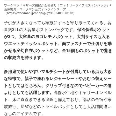
ワークマン「マザーズ機能が全部盛り！ファミリーライフボストンバッグ」※
画像出典：ワークマン公式オンラインストア
（https://workman.jp/shop/g/g2300048057010/）
子供が大きくなっても家族にずっと寄り添ってくれる、容
量約32Lの大容量ボストンバッグです。
保冷保温ポケット
が3つ、大容量のヨゴレモノポケット、大判サイズも入る
ウエットティッシュポケット、面ファスナーで仕切りを動
かせる変幻自在ポケットなど、全15個ものポケットで驚き
の収納力を誇ります。
多用途で使いやすいマルチシートが付属している点も大き
な特徴で、親子で座れるレジャーシートやおむつ替えシー
トとしてはもちろん、クリップ付きなのでベビーカーの雨
よけとしても活躍します。
高撥水生地やキャリーオンベル
ト、床に直置きできる底鋲も備えており、部活の合宿や家
族旅行、帰省などのトラベルバッグとしても大活躍間違い
なしのアイテムです。