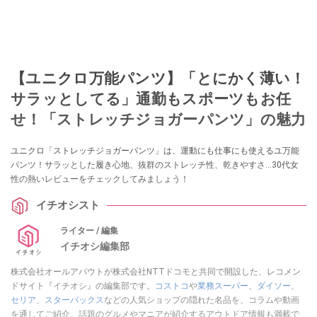
【ユニクロ万能パンツ】「とにかく薄い！
サラッとしてる」通勤もスポーツもお任
せ！「ストレッチジョガーパンツ」の魅力
ユニクロ「ストレッチジョガーパンツ」は、運動にも仕事にも使えるユ万能
パンツ！サラッとした履き心地、抜群のストレッチ性、乾きやすさ…30代女
性の熱いレビューをチェックしてみましょう！
イチオシスト
ライター / 編集
イチオシ編集部
株式会社オールアバウトが株式会社NTTドコモと共同で開設した、レコメン
ドサイト『イチオシ』の編集部です。
コストコ
や
業務スーパー
、
ダイソー
、
セリア
、
スターバックス
などの人気ショップの隠れた名品を、コラムや動画
を通してご紹介。話題のグルメやマニアが紹介するアウトドア情報も満載で