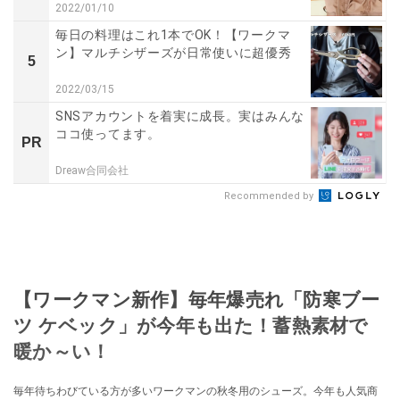
2022/01/10
毎日の料理はこれ1本でOK！【ワークマ
ン】マルチシザーズが日常使いに超優秀
5
2022/03/15
SNSアカウントを着実に成長。実はみんな
ココ使ってます。
PR
Dreaw合同会社
Recommended by
【ワークマン新作】毎年爆売れ「防寒ブー
ツ ケベック」が今年も出た！蓄熱素材で
暖か～い！
毎年待ちわびている方が多いワークマンの秋冬用のシューズ。今年も人気商