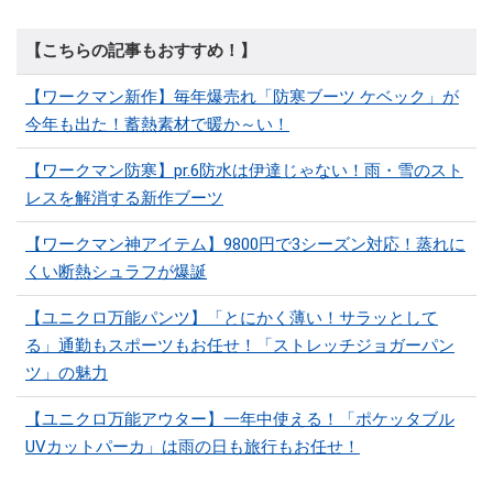
【こちらの記事もおすすめ！】
【ワークマン新作】毎年爆売れ「防寒ブーツ ケベック」が
今年も出た！蓄熱素材で暖か～い！
【ワークマン防寒】pr.6防水は伊達じゃない！雨・雪のスト
レスを解消する新作ブーツ
【ワークマン神アイテム】9800円で3シーズン対応！蒸れに
くい断熱シュラフが爆誕
【ユニクロ万能パンツ】「とにかく薄い！サラッとして
る」通勤もスポーツもお任せ！「ストレッチジョガーパン
ツ」の魅力
【ユニクロ万能アウター】一年中使える！「ポケッタブル
UVカットパーカ」は雨の日も旅行もお任せ！