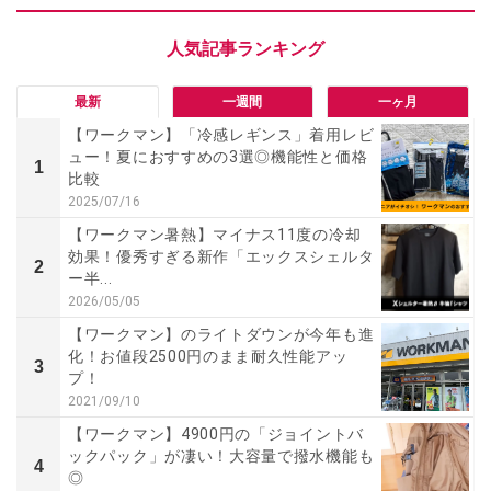
最新
一週間
一ヶ月
【ワークマン】「冷感レギンス」着用レビ
ュー！夏におすすめの3選◎機能性と価格
1
比較
2025/07/16
【ワークマン暑熱】マイナス11度の冷却
効果！優秀すぎる新作「エックスシェルタ
2
ー半...
2026/05/05
【ワークマン】のライトダウンが今年も進
化！お値段2500円のまま耐久性能アッ
3
プ！
2021/09/10
【ワークマン】4900円の「ジョイントバ
ックパック」が凄い！大容量で撥水機能も
4
◎