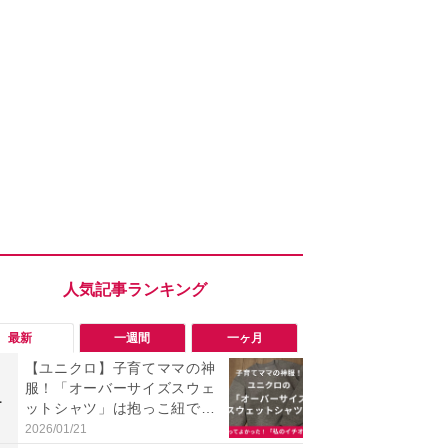
最新
一週間
一ヶ月
【ユニクロ】子育てママの神
「勝手にデ
服！「オーバーサイズスウェ
る!?」Win
1
1
ットシャツ」は抱っこ紐でも
オフにして最
シワにならずキレイめに着回
身を守る技
2026/01/21
2026/08/05