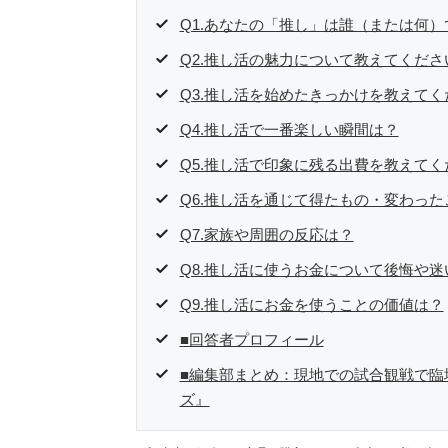
Q1.あなたの「推し」は誰（または何）
Q2.推し活の魅力について教えてくださ
Q3.推し活を始めたきっかけを教えてく
Q4.推し活で一番楽しい瞬間は？
Q5.推し活で印象に残る出費を教えてく
Q6.推し活を通じて得たもの・変わった
Q7.家族や周囲の反応は？
Q8.推し活に使うお金について後悔や
Q9.推し活にお金を使うことの価値は？
■回答者プロフィール
■編集部まとめ：現地での試合観戦で臨
ズ』