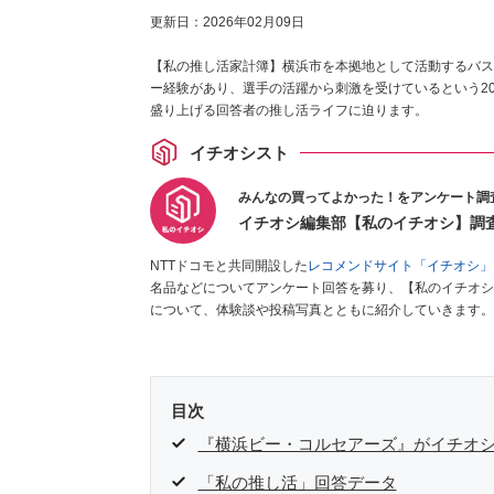
更新日：
2026年02月09日
【私の推し活家計簿】横浜市を本拠地として活動するバス
ー経験があり、選手の活躍から刺激を受けているという2
盛り上げる回答者の推し活ライフに迫ります。
イチオシスト
みんなの買ってよかった！をアンケート調
イチオシ編集部【私のイチオシ】調
NTTドコモと共同開設した
レコメンドサイト「イチオシ」
名品などについてアンケート回答を募り、【私のイチオシ
について、体験談や投稿写真とともに紹介していきます。
目次
『横浜ビー・コルセアーズ』がイチオ
「私の推し活」回答データ