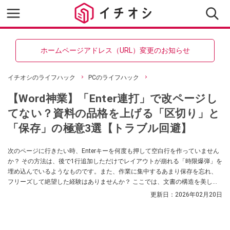
ホームページアドレス（URL）変更のお知らせ
イチオシのライフハック
PCのライフハック
【Word神業】「Enter連打」で改ページし
てない？資料の品格を上げる「区切り」と
「保存」の極意3選【トラブル回避】
次のページに行きたい時、Enterキーを何度も押して空白行を作っていません
か？ その方法は、後で1行追加しただけでレイアウトが崩れる「時限爆弾」を
埋め込んでいるようなものです。また、作業に集中するあまり保存を忘れ、
フリーズして絶望した経験はありませんか？ ここでは、文書の構造を美しく
保ち、大切なデータを守るために絶対に知っておくべきショートカットを紹
更新日：
2026年02月20日
介します。（Word for Windows用の場合）