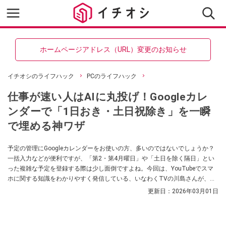
ホームページアドレス（URL）変更のお知らせ
イチオシのライフハック
PCのライフハック
仕事が速い人はAIに丸投げ！Googleカレ
ンダーで「1日おき・土日祝除き」を一瞬
で埋める神ワザ
予定の管理にGoogleカレンダーをお使いの方、多いのではないでしょうか？
一括入力などが便利ですが、「第2・第4月曜日」や「土日を除く隔日」とい
った複雑な予定を登録する際は少し面倒ですよね。今回は、YouTubeでスマ
ホに関する知識をわかりやすく発信している、いなわくTVの川島さんが、設
定方法をわかりやすく解説してくれました。標準機能のカスタム設定を使う
更新日：
2026年03月01日
方法と、AI（Gemini）を活用して自動化する方法の2パターンをご紹介しま
す。気になる方は、ぜひ動画と合わせてチェックしてみてください。