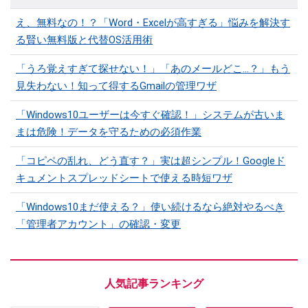
え、無料なの！？「Word・Excelが高すぎる」悩みを解決す
る賢い無料版と代替OS活用術
「うろ覚えすぎて探せない！」「あのメールどこ...？」もう
見失わない！知って得するGmailの管理ワザ
「Windows10ユーザーは今すぐ確認！」システムが古いま
まは危険！データを守るための必須作業
「コピペの乱れ、どう直す？」実は超シンプル！Googleド
キュメントスプレッドシートで使える時短ワザ
「Windows10まだ使える？」使い続けるなら絶対やるべき
「管理者アカウント」の確認・変更