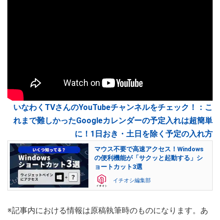
いなわくTVさんのYouTubeチャンネルをチェック！：こ
れまで難しかったGoogleカレンダーの予定入れは超簡単
に！1日おき・土日を除く予定の入れ方
マウス不要で高速アクセス！Windows
の便利機能が「サクッと起動する」シ
ョートカット3選
イチオシ編集部
※記事内における情報は原稿執筆時のものになります。あ