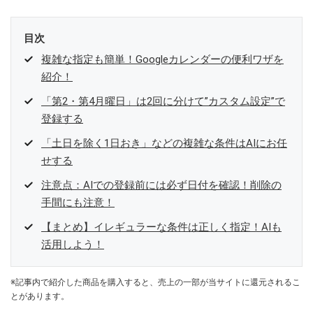
目次
複雑な指定も簡単！Googleカレンダーの便利ワザを
紹介！
「第2・第4月曜日」は2回に分けて”カスタム設定”で
登録する
「土日を除く1日おき」などの複雑な条件はAIにお任
せする
注意点：AIでの登録前には必ず日付を確認！削除の
手間にも注意！
【まとめ】イレギュラーな条件は正しく指定！AIも
活用しよう！
※記事内で紹介した商品を購入すると、売上の一部が当サイトに還元されるこ
とがあります。