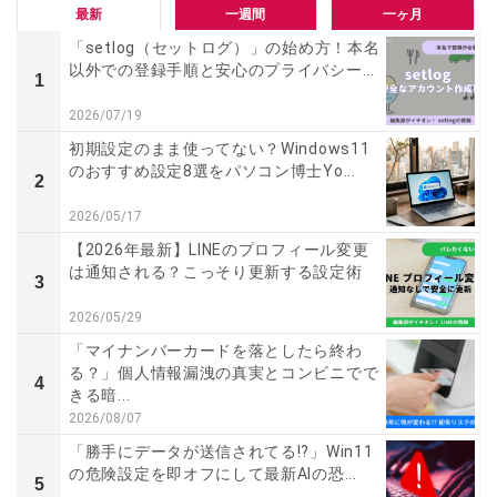
最新
一週間
一ヶ月
「setlog（セットログ）」の始め方！本名
以外での登録手順と安心のプライバシー...
1
2026/07/19
初期設定のまま使ってない？Windows11
のおすすめ設定8選をパソコン博士Yo...
2
2026/05/17
【2026年最新】LINEのプロフィール変更
は通知される？こっそり更新する設定術
3
2026/05/29
「マイナンバーカードを落としたら終わ
る？」個人情報漏洩の真実とコンビニでで
4
きる暗...
2026/08/07
「勝手にデータが送信されてる!?」Win11
の危険設定を即オフにして最新AIの恐...
5