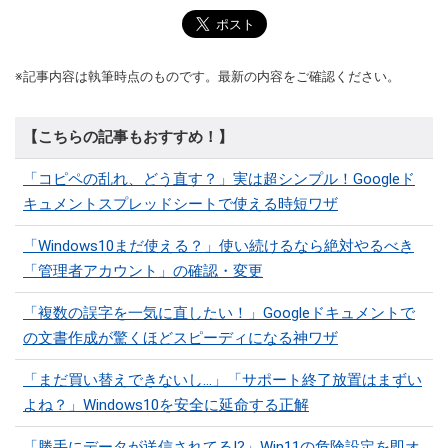
※記事内容は執筆時点のものです。最新の内容をご確認ください。
【こちらの記事もおすすめ！】
「コピペの乱れ、どう直す？」実は超シンプル！Googleド
キュメントスプレッドシートで使える時短ワザ
「Windows10まだ使える？」使い続けるなら絶対やるべき
「管理者アカウント」の確認・変更
「複数の誤字を一気に直したい！」Googleドキュメントで
の文書作成が驚くほどスピーディになる神ワザ
「まだ買い替えできないし…」「サポート終了放置はまずい
よね？」Windows10を安全に延命する正解
「勝手にデータが送信されてる!?」Win11の危険設定を即オ