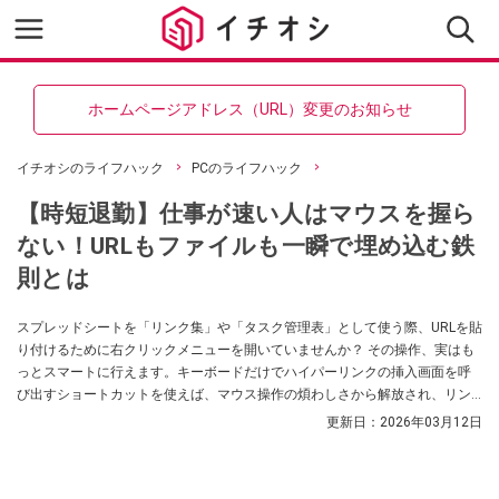
ホームページアドレス（URL）変更のお知らせ
イチオシのライフハック
PCのライフハック
【時短退勤】仕事が速い人はマウスを握ら
ない！URLもファイルも一瞬で埋め込む鉄
則とは
スプレッドシートを「リンク集」や「タスク管理表」として使う際、URLを貼
り付けるために右クリックメニューを開いていませんか？ その操作、実はも
っとスマートに行えます。キーボードだけでハイパーリンクの挿入画面を呼
び出すショートカットを使えば、マウス操作の煩わしさから解放され、リン
ク設定がサクサク進みます。資料のユーザビリティを高める必須テクニック
更新日：
2026年03月12日
です。（Windows PC版 Chrome等の場合）