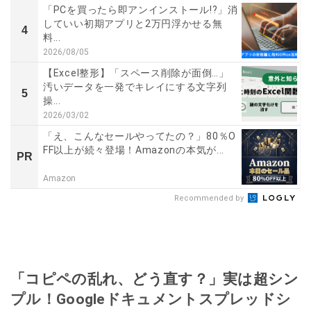
「PCを買ったら即アンインストール!?」消
していい初期アプリと2万円浮かせる無
4
料...
2026/08/05
【Excel整形】「スペース削除が面倒…」
汚いデータを一発でキレイにする文字列
5
操...
2026/03/02
「え、こんなセールやってたの？」80％O
FF以上が続々登場！Amazonの本気が...
PR
Amazon
Recommended by
「コピペの乱れ、どう直す？」実は超シン
プル！Googleドキュメントスプレッドシ