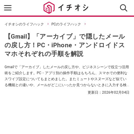
イチオシのライフハック
PCのライフハック
【Gmail】「アーカイブ」で隠したメール
の戻し方！PC・iPhone・アンドロイドス
マホそれぞれの手順を解説
Gmailで「アーカイブ」したメールの戻し方や、ビジネスシーンで役立つ活用
術をご紹介します。PC・アプリ別の操作手順はもちろん、スマホでの便利な
スワイプ設定についてもまとめました。またミュートやスヌーズなど似てい
る機能との違いや、メールがどこにいったか見つからないときに入力する検
索演算子についても解説。ぜひ参考にしてみてくださいね。
更新日：
2026年02月04日