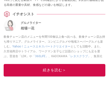
105円で買える業務スーパーの同種おにぎりを徹底比較。約2倍の価格差があ
る両者の重量や具材、食感などの違いを検証します。
イチオシスト
グルメライター
相場一花
飲食チェーン店のメニューを年間100食以上食べ比べる、飲食チェーン店お持
ち帰りマニア。グルメライター。コンビニグルメや地域スーパーグルメも楽
しむ。
Yahoo！ニュースエキスパートクリエイター
としても活動中。また、
久世福商店やトライアル、ワークマン女子など話題のショップにも足を運
ぶ。晋遊舎「LDK」や
「360LiFE」
、KADOKAWA
「レタスクラブ」
、集英社
「週刊プレイボーイ」、宝島社「おいしい！ シャトレーゼBOOK」などでグ
ルメライター、食の専門家として出演実績あり。
続きを読む＞
このイチオシストの他の記事を読む