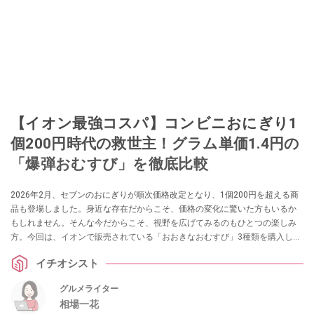
【イオン最強コスパ】コンビニおにぎり1
個200円時代の救世主！グラム単価1.4円の
「爆弾おむすび」を徹底比較
2026年2月、セブンのおにぎりが順次価格改定となり、1個200円を超える商
品も登場しました。身近な存在だからこそ、価格の変化に驚いた方もいるか
もしれません。そんな今だからこそ、視野を広げてみるのもひとつの楽しみ
方。今回は、イオンで販売されている「おおきなおむすび」3種類を購入し、
その大きさや具材の入り方、重量、そしてコストパフォーマンスをチェック
イチオシスト
してみました。ボリューム感や満足度はもちろん、価格とのバランスにも注
目しながら検証。日々の食事選びの参考になるよう、前向きな視点で詳しく
グルメライター
ご紹介していきます。
相場一花