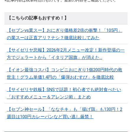
※記事内容は執筆時点のものです。最新の内容をご確認ください。
【こちらの記事もおすすめ！】
【セブンvs業スー】おにぎり価格差2倍の衝撃！「105円」
の業スーは正直アリ？ナシ？徹底比較してみた
【サイゼリヤ悲報】2026年2月メニュー改定！新作登場の一
方でジェラートから「イタリア国旗」が消えた…
【イオン最強コスパ】コンビニおにぎり1個200円時代の救
世主！グラム単価1.4円の「爆弾おむすび」を徹底比較
【サイゼリヤ鉄板】SNSで話題！初心者でも絶対食べたい
「おすすめメニュー＆アレンジ術」まとめ
【セブン神セール】「ななチキ」も「揚げ鶏」も130円！2
週目は100円カレーパンなど買い逃し厳禁！