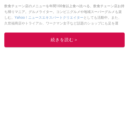
飲食チェーン店のメニューを年間100食以上食べ比べる、飲食チェーン店お持
ち帰りマニア。グルメライター。コンビニグルメや地域スーパーグルメも楽
しむ。
Yahoo！ニュースエキスパートクリエイター
としても活動中。また、
久世福商店やトライアル、ワークマン女子など話題のショップにも足を運
ぶ。晋遊舎「LDK」や
「360LiFE」
、KADOKAWA
「レタスクラブ」
、集英社
「週刊プレイボーイ」、宝島社「おいしい！ シャトレーゼBOOK」などでグ
続きを読む＞
ルメライター、食の専門家として出演実績あり。
このイチオシストの他の記事を読む