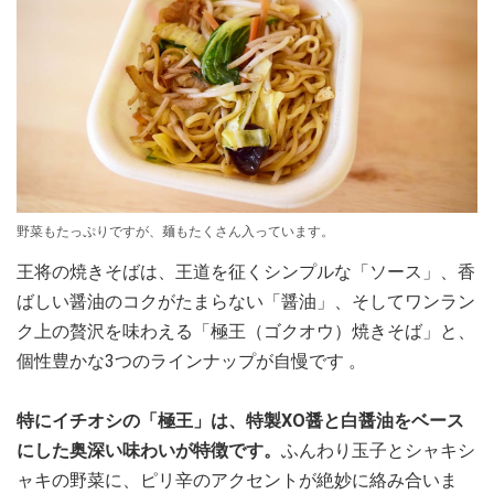
野菜もたっぷりですが、麺もたくさん入っています。
王将の焼きそばは、王道を征くシンプルな「ソース」、香
ばしい醤油のコクがたまらない「醤油」、そしてワンラン
ク上の贅沢を味わえる「極王（ゴクオウ）焼きそば」と、
個性豊かな3つのラインナップが自慢です 。
特にイチオシの「極王」は、特製XO醤と白醤油をベース
にした奥深い味わいが特徴です。
ふんわり玉子とシャキシ
ャキの野菜に、ピリ辛のアクセントが絶妙に絡み合いま