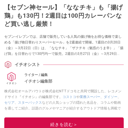
【セブン神セール】「ななチキ」も「揚げ
鶏」も130円！2週目は100円カレーパンな
ど買い逃し厳禁！
セブン-イレブンでは、店舗で販売している人気の揚げ物をお得な価格で楽し
める「揚げ物日替わりスーパーセール」を2週連続で開催。1週目の3月20日
（金）～3月22日（日）は、「ななチキ」「ザクチキ（魅惑のうま辛）」「揚
げ鶏」を日替わりで130円均一で販売。2週目の3月27日（金）～3月29日
（日）は、「ささみ揚げ（梅しそ）」「アメリカンドッグ」「お店で揚げた
イチオシスト
カレーパン」が日替わりで100円均一に。お得に人気商品を楽しめるチャンス
です。さっそく詳細を見ていきましょう。
ライター / 編集
イチオシ編集部
株式会社オールアバウトが株式会社NTTドコモと共同で開設した、レコメン
ドサイト『イチオシ』の編集部です。
コストコ
や
業務スーパー
、
ダイソー
、
セリア
、
スターバックス
などの人気ショップの隠れた名品を、コラムや動画
を通してご紹介。話題のグルメやマニアが紹介するアウトドア情報も満載で
す。配信しているコンテンツは専門家やインフルエンサーが実際に使用して
レビューしています。毎日トレンド情報をお届けしているので、ぜひ
Google
続きを読む＞
ニュースでフォロー
してください！