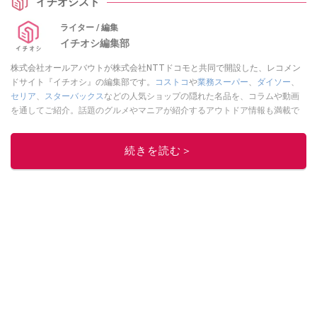
イチオシスト
ライター / 編集
イチオシ編集部
株式会社オールアバウトが株式会社NTTドコモと共同で開設した、レコメン
ドサイト『イチオシ』の編集部です。
コストコ
や
業務スーパー
、
ダイソー
、
セリア
、
スターバックス
などの人気ショップの隠れた名品を、コラムや動画
を通してご紹介。話題のグルメやマニアが紹介するアウトドア情報も満載で
す。配信しているコンテンツは専門家やインフルエンサーが実際に使用して
レビューしています。毎日トレンド情報をお届けしているので、ぜひ
Google
続きを読む＞
ニュースでフォロー
してください！
このイチオシストの他の記事を読む