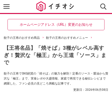
ホームページアドレス（URL）変更のお知らせ
餃子の王将のおすすめ商品
餃子の王将のおすすめメニュー
【王将名品】「焼そば」3種がレベル高す
ぎ！贅沢な「極王」から王道「ソース」ま
で
餃子の王将でSNS絶賛の「焼そば」の魅力を解剖！定番のソース・醤油から贅
沢な「極王」まで、実食レポや大盛情報、家庭で再現できる秘伝レシピまで
網羅した、ファン必見の見どころ満載な記事です。
更新日：
2026年06月08日