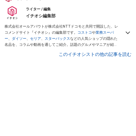
ライター / 編集
イチオシ編集部
株式会社オールアバウトが株式会社NTTドコモと共同で開設した、レ
コメンドサイト『イチオシ』の編集部です。
コストコ
や
業務スーパ
ー
、
ダイソー
、
セリア
、
スターバックス
などの人気ショップの隠れた
名品を、コラムや動画を通してご紹介。話題のグルメやマニアが紹介
するアウトドア情報も満載です。配信しているコンテンツは専門家や
このイチオシストの他の記事を読む
インフルエンサーが実際に使用してレビューしています。毎日トレン
ド情報をお届けしているので、ぜひ
Googleニュースでフォロー
してく
ださい！