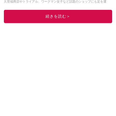
久世福商店やトライアル、ワークマン女子など話題のショップにも足を運
ぶ。晋遊舎「LDK」や
「360LiFE」
、KADOKAWA
「レタスクラブ」
、集英社
「週刊プレイボーイ」、宝島社「おいしい！ シャトレーゼBOOK」などでグ
続きを読む＞
ルメライター、食の専門家として出演実績あり。
このイチオシストの他の記事を読む