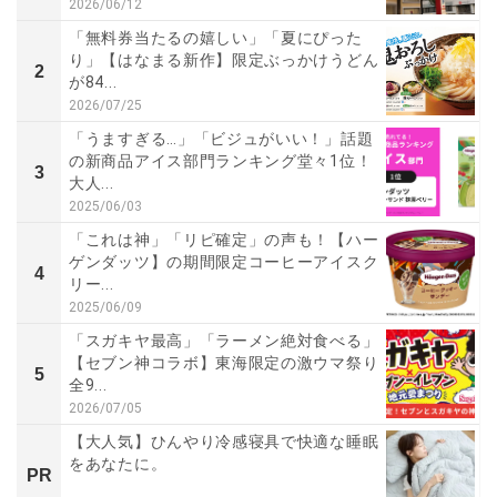
2026/06/12
「無料券当たるの嬉しい」「夏にぴった
り」【はなまる新作】限定ぶっかけうどん
2
が84...
2026/07/25
「うますぎる…」「ビジュがいい！」話題
の新商品アイス部門ランキング堂々1位！
3
大人...
2025/06/03
「これは神」「リピ確定」の声も！【ハー
ゲンダッツ】の期間限定コーヒーアイスク
4
リー...
2025/06/09
「スガキヤ最高」「ラーメン絶対食べる」
【セブン神コラボ】東海限定の激ウマ祭り
5
全9...
2026/07/05
【大人気】ひんやり冷感寝具で快適な睡眠
をあなたに。
PR