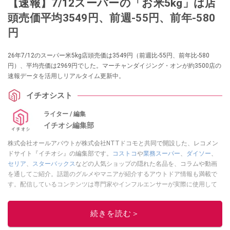
【速報】7/12スーパーの「お米5kg」は店
頭売価平均3549円、前週-55円、前年-580
円
26年7/12のスーパー米5kg店頭売価は3549円（前週比-55円、前年比-580
円）、平均売価は2969円でした。マーチャンダイジング・オンが約3500店の
速報データを活用しリアルタイム更新中。
イチオシスト
ライター / 編集
イチオシ編集部
株式会社オールアバウトが株式会社NTTドコモと共同で開設した、レコメン
ドサイト『イチオシ』の編集部です。
コストコ
や
業務スーパー
、
ダイソー
、
セリア
、
スターバックス
などの人気ショップの隠れた名品を、コラムや動画
を通してご紹介。話題のグルメやマニアが紹介するアウトドア情報も満載で
す。配信しているコンテンツは専門家やインフルエンサーが実際に使用して
レビューしています。毎日トレンド情報をお届けしているので、ぜひ
Google
ニュースでフォロー
してください！
続きを読む＞
このイチオシストの他の記事を読む