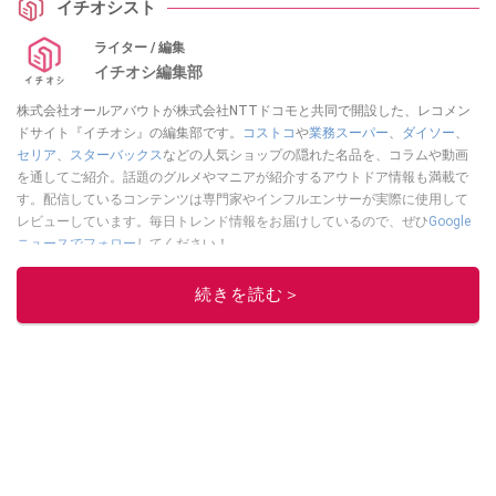
イチオシスト
ライター / 編集
イチオシ編集部
株式会社オールアバウトが株式会社NTTドコモと共同で開設した、レコメン
ドサイト『イチオシ』の編集部です。
コストコ
や
業務スーパー
、
ダイソー
、
セリア
、
スターバックス
などの人気ショップの隠れた名品を、コラムや動画
を通してご紹介。話題のグルメやマニアが紹介するアウトドア情報も満載で
す。配信しているコンテンツは専門家やインフルエンサーが実際に使用して
レビューしています。毎日トレンド情報をお届けしているので、ぜひ
Google
ニュースでフォロー
してください！
このイチオシストの他の記事を読む
続きを読む＞