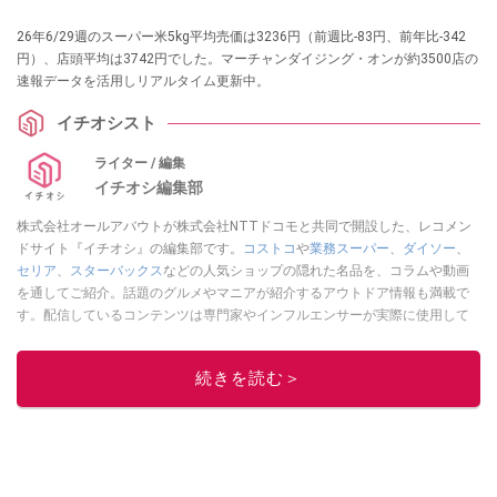
26年6/29週のスーパー米5kg平均売価は3236円（前週比-83円、前年比-342
円）、店頭平均は3742円でした。マーチャンダイジング・オンが約3500店の
速報データを活用しリアルタイム更新中。
イチオシスト
ライター / 編集
イチオシ編集部
株式会社オールアバウトが株式会社NTTドコモと共同で開設した、レコメン
ドサイト『イチオシ』の編集部です。
コストコ
や
業務スーパー
、
ダイソー
、
セリア
、
スターバックス
などの人気ショップの隠れた名品を、コラムや動画
を通してご紹介。話題のグルメやマニアが紹介するアウトドア情報も満載で
す。配信しているコンテンツは専門家やインフルエンサーが実際に使用して
レビューしています。毎日トレンド情報をお届けしているので、ぜひ
Google
ニュースでフォロー
してください！
続きを読む＞
このイチオシストの他の記事を読む