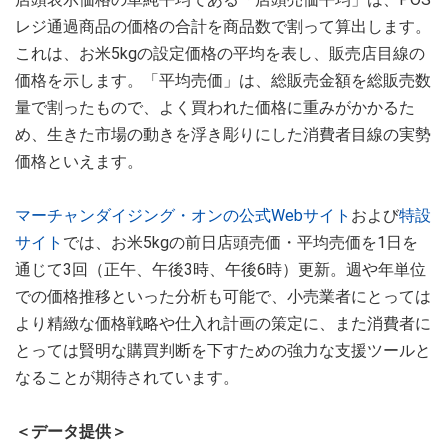
レジ通過商品の価格の合計を商品数で割って算出します。
これは、お米5kgの設定価格の平均を表し、販売店目線の
価格を示します。「平均売価」は、総販売金額を総販売数
量で割ったもので、よく買われた価格に重みがかかるた
め、生きた市場の動きを浮き彫りにした消費者目線の実勢
価格といえます。
マーチャンダイジング・オンの公式Webサイト
および
特設
サイト
では、お米5kgの前日店頭売価・平均売価を1日を
通じて3回（正午、午後3時、午後6時）更新。週や年単位
での価格推移といった分析も可能で、小売業者にとっては
より精緻な価格戦略や仕入れ計画の策定に、また消費者に
とっては賢明な購買判断を下すための強力な支援ツールと
なることが期待されています。
＜データ提供＞