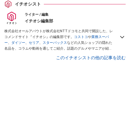
イチオシスト
ライター / 編集
イチオシ編集部
株式会社オールアバウトが株式会社NTTドコモと共同で開設した、レ
コメンドサイト『イチオシ』の編集部です。
コストコ
や
業務スーパ
ー
、
ダイソー
、
セリア
、
スターバックス
などの人気ショップの隠れた
名品を、コラムや動画を通してご紹介。話題のグルメやマニアが紹介
するアウトドア情報も満載です。配信しているコンテンツは専門家や
このイチオシストの他の記事を読む
インフルエンサーが実際に使用してレビューしています。毎日トレン
ド情報をお届けしているので、ぜひ
Googleニュースでフォロー
してく
ださい！