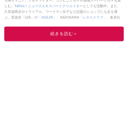
ち帰りマニア。グルメライター。コンビニグルメや地域スーパーグルメも楽
しむ。
Yahoo！ニュースエキスパートクリエイター
としても活動中。また、
久世福商店やトライアル、ワークマン女子など話題のショップにも足を運
ぶ。晋遊舎「LDK」や
「360LiFE」
、KADOKAWA
「レタスクラブ」
、集英社
「週刊プレイボーイ」、宝島社「おいしい！ シャトレーゼBOOK」などでグ
ルメライター、食の専門家として出演実績あり。
続きを読む＞
このイチオシストの他の記事を読む