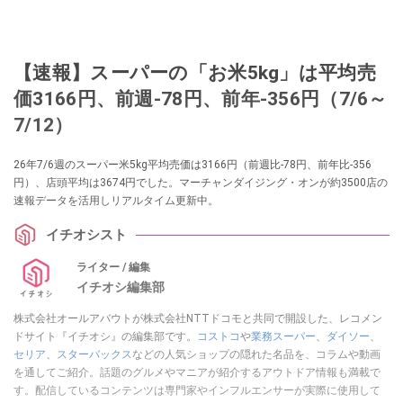
【速報】スーパーの「お米5kg」は平均売
価3166円、前週-78円、前年-356円（7/6～
7/12）
26年7/6週のスーパー米5kg平均売価は3166円（前週比-78円、前年比-356
円）、店頭平均は3674円でした。マーチャンダイジング・オンが約3500店の
速報データを活用しリアルタイム更新中。
イチオシスト
ライター / 編集
イチオシ編集部
株式会社オールアバウトが株式会社NTTドコモと共同で開設した、レコメン
ドサイト『イチオシ』の編集部です。
コストコ
や
業務スーパー
、
ダイソー
、
セリア
、
スターバックス
などの人気ショップの隠れた名品を、コラムや動画
を通してご紹介。話題のグルメやマニアが紹介するアウトドア情報も満載で
す。配信しているコンテンツは専門家やインフルエンサーが実際に使用して