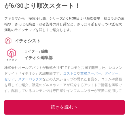
が6/30より順次スタート！
ファミマから「極旨冷し麺」シリーズが6月30日より順次登場！初コラボの萬
福や、さっぽろ純連・頑者監修の冷し麺など、さっぱり派もがっつり派も大
満足のラインナップを詳しくご紹介します。
イチオシスト
ライター / 編集
イチオシ編集部
株式会社オールアバウトが株式会社NTTドコモと共同で開設した、レコメン
ドサイト『イチオシ』の編集部です。
コストコ
や
業務スーパー
、
ダイソー
、
セリア
、
スターバックス
などの人気ショップの隠れた名品を、コラムや動画
を通してご紹介。話題のグルメやマニアが紹介するアウトドア情報も満載で
す。配信しているコンテンツは専門家やインフルエンサーが実際に使用して
レビューしています。毎日トレンド情報をお届けしているので、ぜひ
Google
ニュースでフォロー
してください！
続きを読む＞
このイチオシストの他の記事を読む