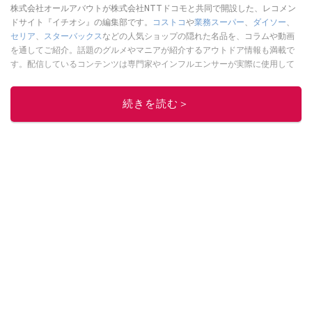
株式会社オールアバウトが株式会社NTTドコモと共同で開設した、レコメン
ドサイト『イチオシ』の編集部です。
コストコ
や
業務スーパー
、
ダイソー
、
セリア
、
スターバックス
などの人気ショップの隠れた名品を、コラムや動画
を通してご紹介。話題のグルメやマニアが紹介するアウトドア情報も満載で
す。配信しているコンテンツは専門家やインフルエンサーが実際に使用して
レビューしています。毎日トレンド情報をお届けしているので、ぜひ
Google
ニュースでフォロー
してください！
続きを読む＞
このイチオシストの他の記事を読む