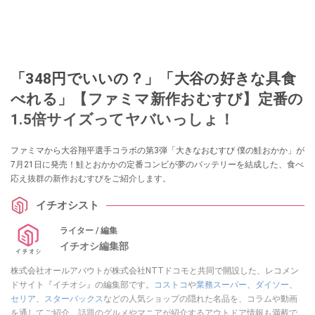
「348円でいいの？」「大谷の好きな具食
べれる」【ファミマ新作おむすび】定番の
1.5倍サイズってヤバいっしょ！
ファミマから大谷翔平選手コラボの第3弾「大きなおむすび 僕の鮭おかか」が
7月21日に発売！鮭とおかかの定番コンビが夢のバッテリーを結成した、食べ
応え抜群の新作おむすびをご紹介します。
イチオシスト
ライター / 編集
イチオシ編集部
株式会社オールアバウトが株式会社NTTドコモと共同で開設した、レコメン
ドサイト『イチオシ』の編集部です。
コストコ
や
業務スーパー
、
ダイソー
、
セリア
、
スターバックス
などの人気ショップの隠れた名品を、コラムや動画
を通してご紹介。話題のグルメやマニアが紹介するアウトドア情報も満載で