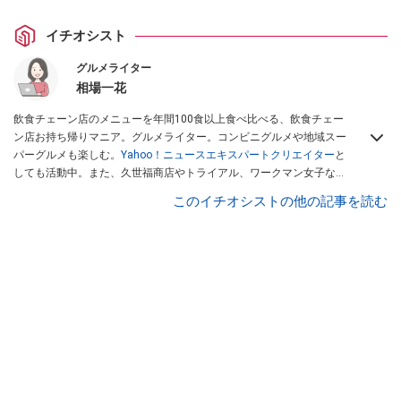
イチオシスト
グルメライター
相場一花
飲食チェーン店のメニューを年間100食以上食べ比べる、飲食チェー
ン店お持ち帰りマニア。グルメライター。コンビニグルメや地域スー
パーグルメも楽しむ。
Yahoo！ニュースエキスパートクリエイター
と
しても活動中。また、久世福商店やトライアル、ワークマン女子など
話題のショップにも足を運ぶ。晋遊舎「LDK」や
「360LiFE」
、
このイチオシストの他の記事を読む
KADOKAWA
「レタスクラブ」
、集英社「週刊プレイボーイ」、宝島
社「おいしい！ シャトレーゼBOOK」などでグルメライター、食の専
門家として出演実績あり。