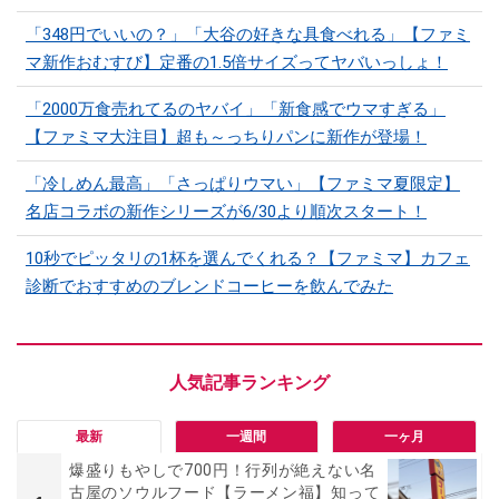
「348円でいいの？」「大谷の好きな具食べれる」【ファミ
マ新作おむすび】定番の1.5倍サイズってヤバいっしょ！
「2000万食売れてるのヤバイ」「新食感でウマすぎる」
【ファミマ大注目】超も～っちりパンに新作が登場！
「冷しめん最高」「さっぱりウマい」【ファミマ夏限定】
名店コラボの新作シリーズが6/30より順次スタート！
10秒でピッタリの1杯を選んでくれる？【ファミマ】カフェ
診断でおすすめのブレンドコーヒーを飲んでみた
最新
一週間
一ヶ月
爆盛りもやしで700円！行列が絶えない名
古屋のソウルフード【ラーメン福】知って