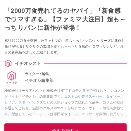
「2000万食売れてるのヤバイ」「新食感
でウマすぎる」【ファミマ大注目】超も～
っちりパンに新作が登場！
累計2000万食を突破したファミマの「超も～っちりパン」シリーズに新作2
商品が登場！サクサクの常識を覆すも～っちり食感のクロワッサンなど、注
目の新商品を詳しくご紹介します。
イチオシスト
ライター / 編集
イチオシ編集部
株式会社オールアバウトが株式会社NTTドコモと共同で開設した、レコメン
ドサイト『イチオシ』の編集部です。
コストコ
や
業務スーパー
、
ダイソー
、
セリア
、
スターバックス
などの人気ショップの隠れた名品を、コラムや動画
を通してご紹介。話題のグルメやマニアが紹介するアウトドア情報も満載で
す。配信しているコンテンツは専門家やインフルエンサーが実際に使用して
レビューしています。毎日トレンド情報をお届けしているので、ぜひ
Google
ニュースでフォロー
してください！
続きを読む＞