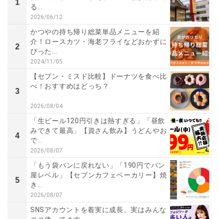
1
る...
2026/06/12
かつやの持ち帰り総菜単品メニューを紹
介！ロースカツ・海老フライなどおかずに
2
ぴった...
2024/11/05
【セブン・ミスド比較】ドーナツを食べ比
べ！おすすめはどっち？
3
2026/08/04
「生ビール120円引きは熱すぎる」「昼飲
みできて最高」【資さん飲み】うどんやお
4
で...
2026/08/07
「もう袋パンに戻れない」「190円でパン
屋レベル」【セブンカフェベーカリー】焼
5
き...
2026/08/07
SNSアカウントを着実に成長。実はみんな