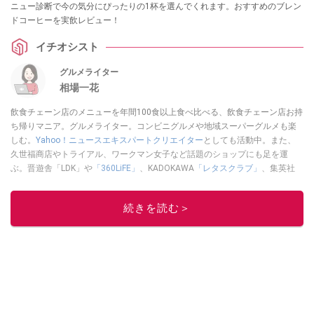
ニュー診断で今の気分にぴったりの1杯を選んでくれます。おすすめのブレン
ドコーヒーを実飲レビュー！
イチオシスト
グルメライター
相場一花
飲食チェーン店のメニューを年間100食以上食べ比べる、飲食チェーン店お持
ち帰りマニア。グルメライター。コンビニグルメや地域スーパーグルメも楽
しむ。
Yahoo！ニュースエキスパートクリエイター
としても活動中。また、
久世福商店やトライアル、ワークマン女子など話題のショップにも足を運
ぶ。晋遊舎「LDK」や
「360LiFE」
、KADOKAWA
「レタスクラブ」
、集英社
「週刊プレイボーイ」、宝島社「おいしい！ シャトレーゼBOOK」などでグ
ルメライター、食の専門家として出演実績あり。
続きを読む＞
このイチオシストの他の記事を読む