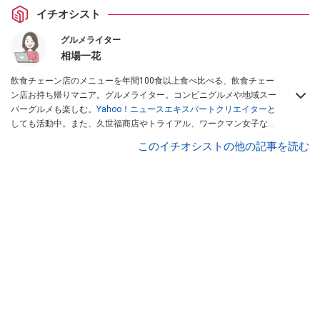
イチオシスト
グルメライター
相場一花
飲食チェーン店のメニューを年間100食以上食べ比べる、飲食チェー
ン店お持ち帰りマニア。グルメライター。コンビニグルメや地域スー
パーグルメも楽しむ。
Yahoo！ニュースエキスパートクリエイター
と
しても活動中。また、久世福商店やトライアル、ワークマン女子など
話題のショップにも足を運ぶ。晋遊舎「LDK」や
「360LiFE」
、
このイチオシストの他の記事を読む
KADOKAWA
「レタスクラブ」
、集英社「週刊プレイボーイ」、宝島
社「おいしい！ シャトレーゼBOOK」などでグルメライター、食の専
門家として出演実績あり。