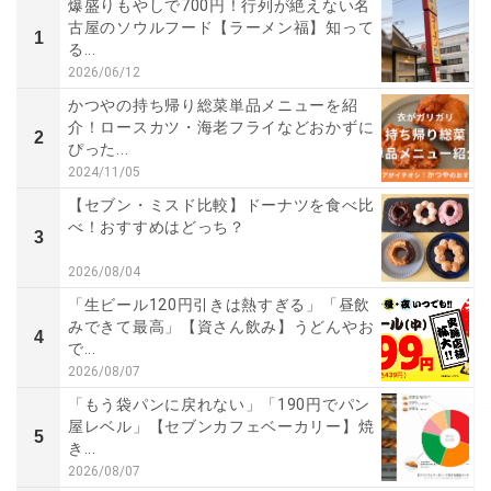
爆盛りもやしで700円！行列が絶えない名
古屋のソウルフード【ラーメン福】知って
1
る...
2026/06/12
かつやの持ち帰り総菜単品メニューを紹
介！ロースカツ・海老フライなどおかずに
2
ぴった...
2024/11/05
【セブン・ミスド比較】ドーナツを食べ比
べ！おすすめはどっち？
3
2026/08/04
「生ビール120円引きは熱すぎる」「昼飲
みできて最高」【資さん飲み】うどんやお
4
で...
2026/08/07
「もう袋パンに戻れない」「190円でパン
屋レベル」【セブンカフェベーカリー】焼
5
き...
2026/08/07