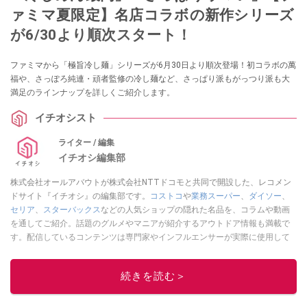
ァミマ夏限定】名店コラボの新作シリーズ
が6/30より順次スタート！
ファミマから「極旨冷し麺」シリーズが6月30日より順次登場！初コラボの萬
福や、さっぽろ純連・頑者監修の冷し麺など、さっぱり派もがっつり派も大
満足のラインナップを詳しくご紹介します。
イチオシスト
ライター / 編集
イチオシ編集部
株式会社オールアバウトが株式会社NTTドコモと共同で開設した、レコメン
ドサイト『イチオシ』の編集部です。
コストコ
や
業務スーパー
、
ダイソー
、
セリア
、
スターバックス
などの人気ショップの隠れた名品を、コラムや動画
を通してご紹介。話題のグルメやマニアが紹介するアウトドア情報も満載で
す。配信しているコンテンツは専門家やインフルエンサーが実際に使用して
レビューしています。毎日トレンド情報をお届けしているので、ぜひ
Google
ニュースでフォロー
してください！
続きを読む＞
このイチオシストの他の記事を読む