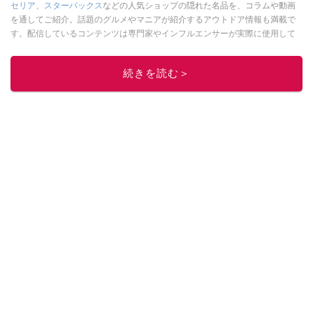
セリア
、
スターバックス
などの人気ショップの隠れた名品を、コラムや動画
を通してご紹介。話題のグルメやマニアが紹介するアウトドア情報も満載で
す。配信しているコンテンツは専門家やインフルエンサーが実際に使用して
レビューしています。毎日トレンド情報をお届けしているので、ぜひ
Google
ニュースでフォロー
してください！
続きを読む＞
このイチオシストの他の記事を読む