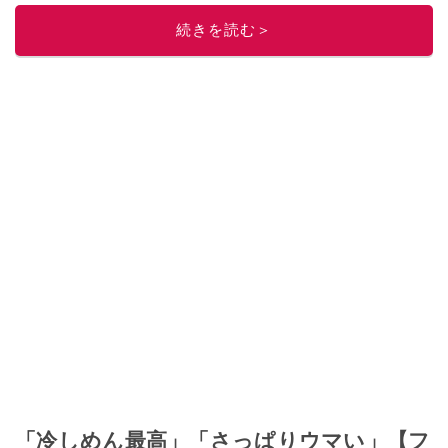
ニュースでフォロー
してください！
続きを読む＞
このイチオシストの他の記事を読む
「冷しめん最高」「さっぱりウマい」【フ