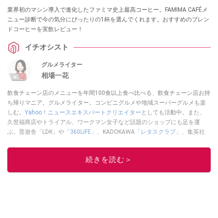
業界初のマシン導入で進化したファミマ史上最高コーヒー。FAMIMA CAFÉメ
ニュー診断で今の気分にぴったりの1杯を選んでくれます。おすすめのブレン
ドコーヒーを実飲レビュー！
イチオシスト
グルメライター
相場一花
飲食チェーン店のメニューを年間100食以上食べ比べる、飲食チェーン店お持
ち帰りマニア。グルメライター。コンビニグルメや地域スーパーグルメも楽
しむ。
Yahoo！ニュースエキスパートクリエイター
としても活動中。また、
久世福商店やトライアル、ワークマン女子など話題のショップにも足を運
ぶ。晋遊舎「LDK」や
「360LiFE」
、KADOKAWA
「レタスクラブ」
、集英社
「週刊プレイボーイ」、宝島社「おいしい！ シャトレーゼBOOK」などでグ
ルメライター、食の専門家として出演実績あり。
続きを読む＞
このイチオシストの他の記事を読む