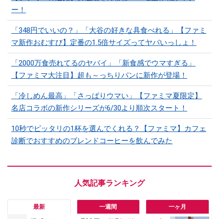
ー！
「348円でいいの？」「大谷の好きな具食べれる」【ファミ
マ新作おむすび】定番の1.5倍サイズってヤバいっしょ！
「2000万食売れてるのヤバイ」「新食感でウマすぎる」
【ファミマ大注目】超も～っちりパンに新作が登場！
「冷しめん最高」「さっぱりウマい」【ファミマ夏限定】
名店コラボの新作シリーズが6/30より順次スタート！
10秒でピッタリの1杯を選んでくれる？【ファミマ】カフェ
診断でおすすめのブレンドコーヒーを飲んでみた
最新
一週間
一ヶ月