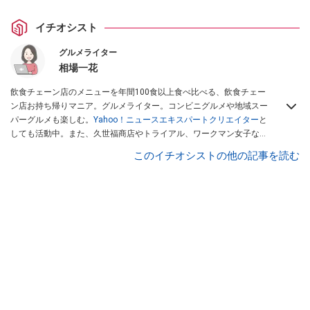
イチオシスト
グルメライター
相場一花
飲食チェーン店のメニューを年間100食以上食べ比べる、飲食チェー
ン店お持ち帰りマニア。グルメライター。コンビニグルメや地域スー
パーグルメも楽しむ。
Yahoo！ニュースエキスパートクリエイター
と
しても活動中。また、久世福商店やトライアル、ワークマン女子など
話題のショップにも足を運ぶ。晋遊舎「LDK」や
「360LiFE」
、
このイチオシストの他の記事を読む
KADOKAWA
「レタスクラブ」
、集英社「週刊プレイボーイ」、宝島
社「おいしい！ シャトレーゼBOOK」などでグルメライター、食の専
門家として出演実績あり。