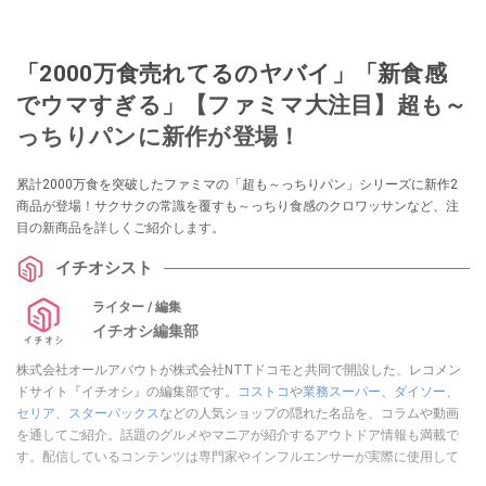
「2000万食売れてるのヤバイ」「新食感
でウマすぎる」【ファミマ大注目】超も～
っちりパンに新作が登場！
累計2000万食を突破したファミマの「超も～っちりパン」シリーズに新作2
商品が登場！サクサクの常識を覆すも～っちり食感のクロワッサンなど、注
目の新商品を詳しくご紹介します。
イチオシスト
ライター / 編集
イチオシ編集部
株式会社オールアバウトが株式会社NTTドコモと共同で開設した、レコメン
ドサイト『イチオシ』の編集部です。
コストコ
や
業務スーパー
、
ダイソー
、
セリア
、
スターバックス
などの人気ショップの隠れた名品を、コラムや動画
を通してご紹介。話題のグルメやマニアが紹介するアウトドア情報も満載で
す。配信しているコンテンツは専門家やインフルエンサーが実際に使用して
レビューしています。毎日トレンド情報をお届けしているので、ぜひ
Google