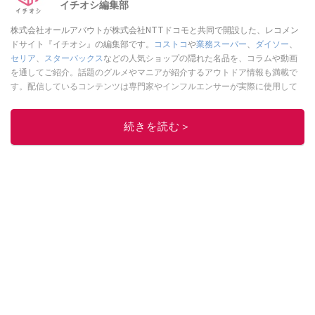
イチオシ編集部
株式会社オールアバウトが株式会社NTTドコモと共同で開設した、レコメン
ドサイト『イチオシ』の編集部です。
コストコ
や
業務スーパー
、
ダイソー
、
セリア
、
スターバックス
などの人気ショップの隠れた名品を、コラムや動画
を通してご紹介。話題のグルメやマニアが紹介するアウトドア情報も満載で
す。配信しているコンテンツは専門家やインフルエンサーが実際に使用して
レビューしています。毎日トレンド情報をお届けしているので、ぜひ
Google
ニュースでフォロー
してください！
続きを読む＞
このイチオシストの他の記事を読む