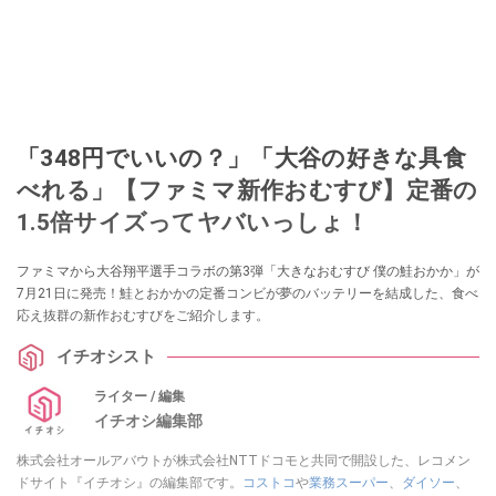
「348円でいいの？」「大谷の好きな具食
べれる」【ファミマ新作おむすび】定番の
1.5倍サイズってヤバいっしょ！
ファミマから大谷翔平選手コラボの第3弾「大きなおむすび 僕の鮭おかか」が
7月21日に発売！鮭とおかかの定番コンビが夢のバッテリーを結成した、食べ
応え抜群の新作おむすびをご紹介します。
イチオシスト
ライター / 編集
イチオシ編集部
株式会社オールアバウトが株式会社NTTドコモと共同で開設した、レコメン
ドサイト『イチオシ』の編集部です。
コストコ
や
業務スーパー
、
ダイソー
、