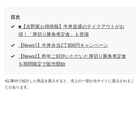
目次
■【吉野家お得情報】牛丼並盛のテイクアウトがお
得！「厚切り豚角煮定食」も登場
【News1】牛丼弁当2丁800円キャンペーン
【News2】昨年ご好評いただいた厚切り豚角煮定食
を期間限定で販売開始
※記事内で紹介した商品を購入すると、売上の一部が当サイトに還元されるこ
とがあります。