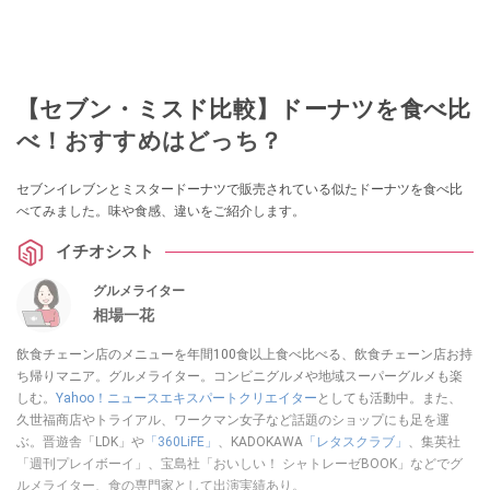
【セブン・ミスド比較】ドーナツを食べ比
べ！おすすめはどっち？
セブンイレブンとミスタードーナツで販売されている似たドーナツを食べ比
べてみました。味や食感、違いをご紹介します。
イチオシスト
グルメライター
相場一花
飲食チェーン店のメニューを年間100食以上食べ比べる、飲食チェーン店お持
ち帰りマニア。グルメライター。コンビニグルメや地域スーパーグルメも楽
しむ。
Yahoo！ニュースエキスパートクリエイター
としても活動中。また、
久世福商店やトライアル、ワークマン女子など話題のショップにも足を運
ぶ。晋遊舎「LDK」や
「360LiFE」
、KADOKAWA
「レタスクラブ」
、集英社
「週刊プレイボーイ」、宝島社「おいしい！ シャトレーゼBOOK」などでグ
ルメライター、食の専門家として出演実績あり。