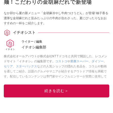
麺！こだわりの金胡麻だれで新登場
なか卯から夏の新メニュー「金胡麻冷やし牛肉つけうどん」が登場! 柚子香る
濃厚な金胡麻だれと旨みたっぷりの牛肉が合わさった、夏にぴったりなおお
すすめの一杯をご紹介します。
イチオシスト
ライター / 編集
イチオシ編集部
株式会社オールアバウトが株式会社NTTドコモと共同で開設した、レコメン
ドサイト『イチオシ』の編集部です。
コストコ
や
業務スーパー
、
ダイソー
、
セリア
、
スターバックス
などの人気ショップの隠れた名品を、コラムや動画
を通してご紹介。話題のグルメやマニアが紹介するアウトドア情報も満載で
す。配信しているコンテンツは専門家やインフルエンサーが実際に使用して
レビューしています。毎日トレンド情報をお届けしているので、ぜひ
Google
ニュースでフォロー
してください！
続きを読む＞
このイチオシストの他の記事を読む