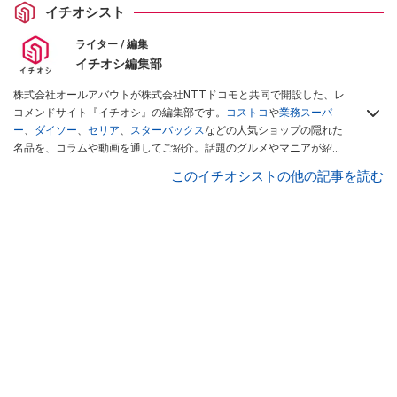
イチオシスト
ライター / 編集
イチオシ編集部
株式会社オールアバウトが株式会社NTTドコモと共同で開設した、レ
コメンドサイト『イチオシ』の編集部です。
コストコ
や
業務スーパ
ー
、
ダイソー
、
セリア
、
スターバックス
などの人気ショップの隠れた
名品を、コラムや動画を通してご紹介。話題のグルメやマニアが紹介
するアウトドア情報も満載です。配信しているコンテンツは専門家や
このイチオシストの他の記事を読む
インフルエンサーが実際に使用してレビューしています。毎日トレン
ド情報をお届けしているので、ぜひ
Googleニュースでフォロー
してく
ださい！