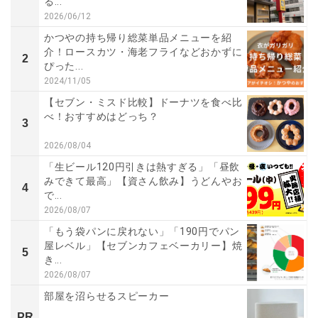
る...
2026/06/12
かつやの持ち帰り総菜単品メニューを紹
介！ロースカツ・海老フライなどおかずに
2
ぴった...
2024/11/05
【セブン・ミスド比較】ドーナツを食べ比
べ！おすすめはどっち？
3
2026/08/04
「生ビール120円引きは熱すぎる」「昼飲
みできて最高」【資さん飲み】うどんやお
4
で...
2026/08/07
「もう袋パンに戻れない」「190円でパン
屋レベル」【セブンカフェベーカリー】焼
5
き...
2026/08/07
部屋を沼らせるスピーカー
PR