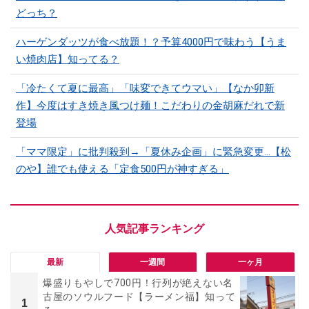
どっち？
ハーゲンダッツが食べ放題！？予算4000円で味わう【うま
い焼肉店】知ってる？
「冷たくて夏に最高」「味変できてウマい」【なか卯新
作】今度はすき焼き風つけ麺！こだわりの金胡麻だれで新
登場
「ママ限定」に批判殺到→「夏休み企画」に緊急変更…【松
のや】誰でも使える「定食500円が神すぎる」
最新
一週間
一ヶ月
爆盛りもやしで700円！行列が絶えない名
古屋のソウルフード【ラーメン福】知って
1