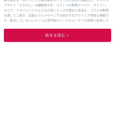
ドサイト『イチオシ』の編集部です。
コストコ
や
業務スーパー
、
ダイソー
、
セリア
、
スターバックス
などの人気ショップの隠れた名品を、コラムや動画
を通してご紹介。話題のグルメやマニアが紹介するアウトドア情報も満載で
す。配信しているコンテンツは専門家やインフルエンサーが実際に使用して
レビューしています。毎日トレンド情報をお届けしているので、ぜひ
Google
ニュースでフォロー
してください！
続きを読む＞
このイチオシストの他の記事を読む