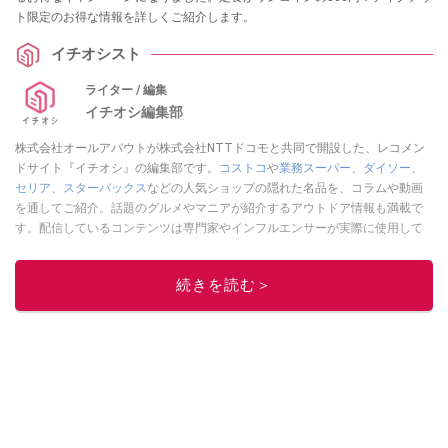
ト限定のお得な情報を詳しくご紹介します。
イチオシスト
ライター / 編集
イチオシ編集部
株式会社オールアバウトが株式会社NTTドコモと共同で開設した、レコメン
ドサイト『イチオシ』の編集部です。
コストコ
や
業務スーパー
、
ダイソー
、
セリア
、
スターバックス
などの人気ショップの隠れた名品を、コラムや動画
を通してご紹介。話題のグルメやマニアが紹介するアウトドア情報も満載で
す。配信しているコンテンツは専門家やインフルエンサーが実際に使用して
レビューしています。毎日トレンド情報をお届けしているので、ぜひ
Google
ニュースでフォロー
してください！
続きを読む＞
このイチオシストの他の記事を読む