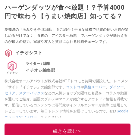
ハーゲンダッツが食べ放題！？予算4000
円で味わう【うまい焼肉店】知ってる？
愛知県の「あみやき亭 木場店」をご紹介！手頃な価格で品質の良いお肉が楽
しめるだけでなく、食後の「アイス食べ放題」でハーゲンダッツが味わえる
のが最大の魅力。家族や友人と笑顔になれる焼肉チェーンです。
イチオシスト
ライター / 編集
イチオシ編集部
株式会社オールアバウトが株式会社NTTドコモと共同で開設した、レコメン
ドサイト『イチオシ』の編集部です。
コストコ
や
業務スーパー
、
ダイソー
、
セリア
、
スターバックス
などの人気ショップの隠れた名品を、コラムや動画
を通してご紹介。話題のグルメやマニアが紹介するアウトドア情報も満載で
す。配信しているコンテンツは専門家やインフルエンサーが実際に使用して
レビューしています。毎日トレンド情報をお届けしているので、ぜひ
Google
ニュースでフォロー
してください！
このイチオシストの他の記事を読む
続きを読む＞