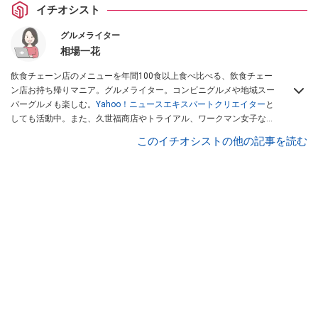
イチオシスト
グルメライター
相場一花
飲食チェーン店のメニューを年間100食以上食べ比べる、飲食チェー
ン店お持ち帰りマニア。グルメライター。コンビニグルメや地域スー
パーグルメも楽しむ。
Yahoo！ニュースエキスパートクリエイター
と
しても活動中。また、久世福商店やトライアル、ワークマン女子など
話題のショップにも足を運ぶ。晋遊舎「LDK」や
「360LiFE」
、
このイチオシストの他の記事を読む
KADOKAWA
「レタスクラブ」
、集英社「週刊プレイボーイ」、宝島
社「おいしい！ シャトレーゼBOOK」などでグルメライター、食の専
門家として出演実績あり。