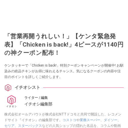
「営業再開うれしい！」【ケンタ緊急発
表】「Chicken is back!」4ピースが1140円
の神クーポン配布！
ケンタッキーで「Chicken is back!」特別クーポンキャンペーンが開催中! お馴
染みの絶品チキンがお得に味わえるチャンス。気になるクーポンの内容や注
目のポイントを詳しくご紹介します。
イチオシスト
ライター / 編集
イチオシ編集部
株式会社オールアバウトが株式会社NTTドコモと共同で開設した、レコメン
ドサイト『イチオシ』の編集部です。
コストコ
や
業務スーパー
、
ダイソー
、
セリア
、
スターバックス
などの人気ショップの隠れた名品を、コラムや動画