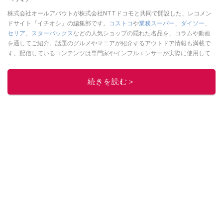
株式会社オールアバウトが株式会社NTTドコモと共同で開設した、レコメン
ドサイト『イチオシ』の編集部です。
コストコ
や
業務スーパー
、
ダイソー
、
セリア
、
スターバックス
などの人気ショップの隠れた名品を、コラムや動画
を通してご紹介。話題のグルメやマニアが紹介するアウトドア情報も満載で
す。配信しているコンテンツは専門家やインフルエンサーが実際に使用して
レビューしています。毎日トレンド情報をお届けしているので、ぜひ
Google
ニュースでフォロー
してください！
続きを読む＞
このイチオシストの他の記事を読む