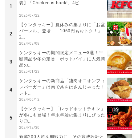
表】「Chicken is back!」4ピ...
1
2026/07/22
【ケンタッキー】夏休みの集まりに「お盆
バーレル」登場！「1060円もおトク！」
2
2...
2024/08/08
ケンタッキーの期間限定メニュー3選！半
額商品や冬の定番「ポットパイ」に人気商
3
品の...
2025/01/23
ケンタッキーの新商品「凄肉オニオンフィ
レバーガー」は肉で具をはさんじゃった！
4
レト...
2024/06/12
【ケンタッキー】「レッドホットチキン」
が冬にも登場！年末年始の集まりにぴった
5
り◎...
2024/12/30
新卒200人超を即戦力に。その育成設計と