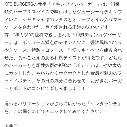
KFC BURGERSの元祖「チキンフィレバーガー」は、11種
類のハーブ＆スパイスで味付けしたジューシーなチキンフ
ィレに、シャキシャキのレタスとオリーブオイル入りマヨ
ソースを合わせた、長く愛される王道の味わいです。一
方、“和カツ”の愛称で親しまれる「和風チキンカツバーガ
ー」は、ボリューム満点のチキンカツに、醤油風味のてり
やきソース、特製マヨソース、千切りキャベツを組み合わ
せた、食べごたえのある和風テイストが特徴です。どちら
のバーガーとも相性抜群のKFCの「ポテト」は、やや太め
にカットした、やわらかくホクホクとした食感が魅力のフ
ライドポテト。その日の気分に合わせて、お好きなバーガ
ーとポテトのコンビで楽しみましょう！
選べるバリエーションがさらに広がった「ケンタランチ」
を、この機会にぜひチェックしてみてください。
出典元：