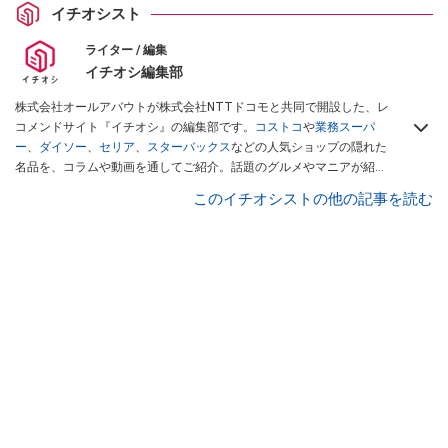
イチオシスト
ライター / 編集
イチオシ編集部
株式会社オールアバウトが株式会社NTTドコモと共同で開設した、レ
コメンドサイト『イチオシ』の編集部です。
コストコ
や
業務スーパ
ー
、
ダイソー
、
セリア
、
スターバックス
などの人気ショップの隠れた
名品を、コラムや動画を通してご紹介。話題のグルメやマニアが紹介
するアウトドア情報も満載です。配信しているコンテンツは専門家や
このイチオシストの他の記事を読む
インフルエンサーが実際に使用してレビューしています。毎日トレン
ド情報をお届けしているので、ぜひ
Googleニュースでフォロー
してく
ださい！