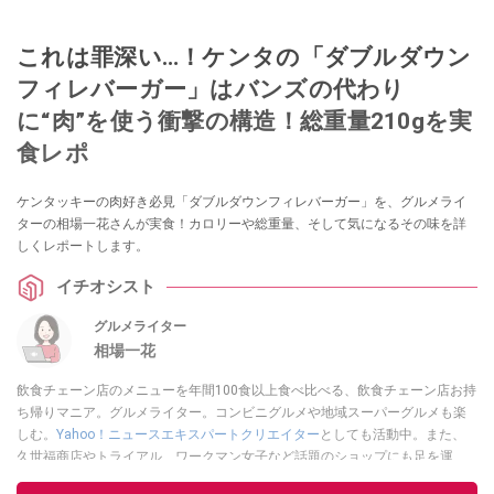
これは罪深い…！ケンタの「ダブルダウン
フィレバーガー」はバンズの代わり
に“肉”を使う衝撃の構造！総重量210gを実
食レポ
ケンタッキーの肉好き必見「ダブルダウンフィレバーガー」を、グルメライ
ターの相場一花さんが実食！カロリーや総重量、そして気になるその味を詳
しくレポートします。
イチオシスト
グルメライター
相場一花
飲食チェーン店のメニューを年間100食以上食べ比べる、飲食チェーン店お持
ち帰りマニア。グルメライター。コンビニグルメや地域スーパーグルメも楽
しむ。
Yahoo！ニュースエキスパートクリエイター
としても活動中。また、
久世福商店やトライアル、ワークマン女子など話題のショップにも足を運
ぶ。晋遊舎「LDK」や
「360LiFE」
、KADOKAWA
「レタスクラブ」
、集英社