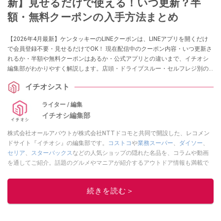
新】見せるだけで使える！いつ更新？半
額・無料クーポンの入手方法まとめ
【2026年4月最新】ケンタッキーのLINEクーポンは、LINEアプリを開くだけ
で会員登録不要・見せるだけでOK！ 現在配信中のクーポン内容・いつ更新さ
れるか・半額や無料クーポンはあるか・公式アプリとの違いまで、イチオシ
編集部がわかりやすく解説します。店頭・ドライブスルー・セルフレジ別の
使い方も完全網羅。
イチオシスト
ライター / 編集
イチオシ編集部
株式会社オールアバウトが株式会社NTTドコモと共同で開設した、レコメン
ドサイト『イチオシ』の編集部です。
コストコ
や
業務スーパー
、
ダイソー
、
セリア
、
スターバックス
などの人気ショップの隠れた名品を、コラムや動画
を通してご紹介。話題のグルメやマニアが紹介するアウトドア情報も満載で
す。配信しているコンテンツは専門家やインフルエンサーが実際に使用して
レビューしています。毎日トレンド情報をお届けしているので、ぜひ
Google
続きを読む＞
ニュースでフォロー
してください！
このイチオシストの他の記事を読む