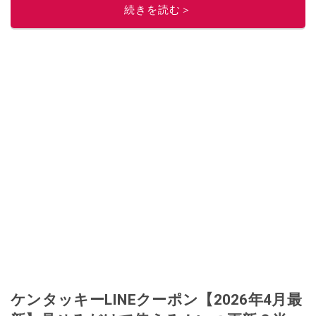
「週刊プレイボーイ」、宝島社「おいしい！ シャトレーゼBOOK」などでグ
続きを読む＞
ルメライター、食の専門家として出演実績あり。
このイチオシストの他の記事を読む
ケンタッキーLINEクーポン【2026年4月最