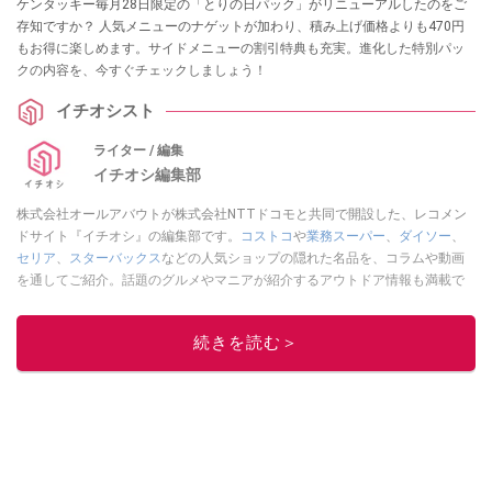
ケンタッキー毎月28日限定の「とりの日パック」がリニューアルしたのをご
存知ですか？ 人気メニューのナゲットが加わり、積み上げ価格よりも470円
もお得に楽しめます。サイドメニューの割引特典も充実。進化した特別パッ
クの内容を、今すぐチェックしましょう！
イチオシスト
ライター / 編集
イチオシ編集部
株式会社オールアバウトが株式会社NTTドコモと共同で開設した、レコメン
ドサイト『イチオシ』の編集部です。
コストコ
や
業務スーパー
、
ダイソー
、
セリア
、
スターバックス
などの人気ショップの隠れた名品を、コラムや動画
を通してご紹介。話題のグルメやマニアが紹介するアウトドア情報も満載で
す。配信しているコンテンツは専門家やインフルエンサーが実際に使用して
レビューしています。毎日トレンド情報をお届けしているので、ぜひ
Google
続きを読む＞
ニュースでフォロー
してください！
このイチオシストの他の記事を読む