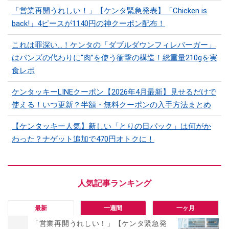
「営業再開うれしい！」【ケンタ緊急発表】「Chicken is
back!」4ピースが1140円の神クーポン配布！
これは罪深い…！ケンタの「ダブルダウンフィレバーガー」
はバンズの代わりに“肉”を使う衝撃の構造！総重量210gを実
食レポ
ケンタッキーLINEクーポン【2026年4月最新】見せるだけで
使える！いつ更新？半額・無料クーポンの入手方法まとめ
【ケンタッキー人気】新しい「とりの日パック」は何がか
わった？ナゲット追加で470円オトクに！
最新
一週間
一ヶ月
「営業再開うれしい！」【ケンタ緊急発