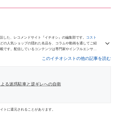
開設した、レコメンドサイト『イチオシ』の編集部です。
コスト
どの人気ショップの隠れた名品を、コラムや動画を通してご紹
載です。配信しているコンテンツは専門家やインフルエンサー
をお届けしているので、ぜひ
Googleニュースでフォロー
してく
このイチオシストの他の記事を読む
による迷惑駐車と逆ギレへの自衛
イトに還元されることがあります。