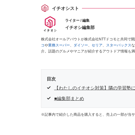
イチオシスト
ライター / 編集
イチオシ編集部
株式会社オールアバウトが株式会社NTTドコモと共同で
コ
や
業務スーパー
、
ダイソー
、
セリア
、
スターバックス
な
介。話題のグルメやマニアが紹介するアウトドア情報も満
が実際に使用してレビューしています。毎日トレンド情報
ださい！
目次
【わたしのイチオシ対策】隣の学習塾
■編集部まとめ
※記事内で紹介した商品を購入すると、売上の一部が当サ