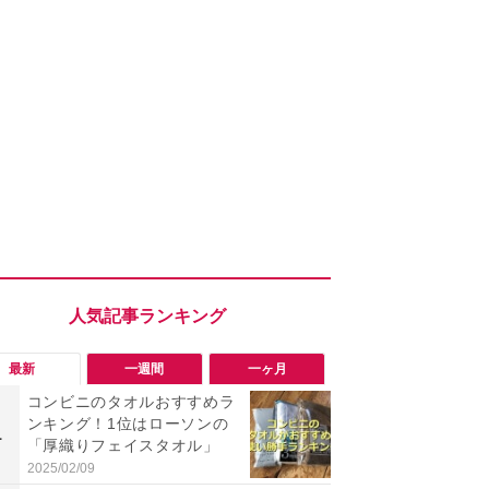
最新
一週間
一ヶ月
コンビニのタオルおすすめラ
【評価4以上】M
ンキング！1位はローソンの
JOR V」
1
1
「厚織りフェイスタオル」
力のサウン
リーがイチ
2025/02/09
2026/08/03