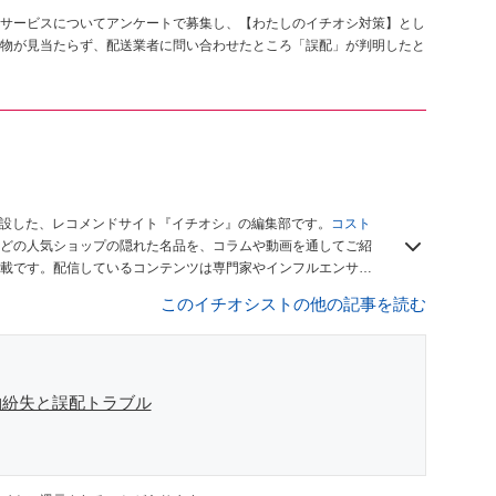
サービスについてアンケートで募集し、【わたしのイチオシ対策】とし
物が見当たらず、配送業者に問い合わせたところ「誤配」が判明したと
開設した、レコメンドサイト『イチオシ』の編集部です。
コスト
どの人気ショップの隠れた名品を、コラムや動画を通してご紹
載です。配信しているコンテンツは専門家やインフルエンサー
をお届けしているので、ぜひ
Googleニュースでフォロー
してく
このイチオシストの他の記事を読む
物紛失と誤配トラブル