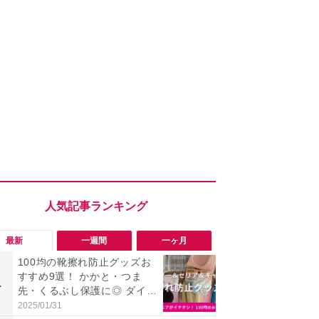
最新
一週間
一ヶ月
100均の靴擦れ防止グッズお
【評価4以上】M
すすめ9選！ かかと・つま
JOR V」
1
1
先・くるぶし保護に◎ ダイソ
力のサウン
ー・セリア・キャンドゥ
リーがイチ
2025/01/31
2026/08/03