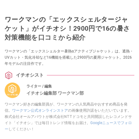
ワークマンの「エックスシェルタージャ
ケット」がイチオシ！2900円で16の暑さ
対策機能を口コミから紹介
ワークマンの「エックスシェルター暑熱αアクティブジャケット」は、遮熱・
UVカット・気化冷却など16機能を搭載した2900円の夏用ジャケット。2026
年モデルの注目作です。
イチオシスト
ライター / 編集
イチオシ編集部 ワークマン部
ワークマン好きの編集部員が、ワークマンの人気商品やおすすめ商品を発
信。
ワークマン公式オンラインストア
の画像使用許諾をいただいています。
株式会社オールアバウトが株式会社NTTドコモと共同開設したレコメンドサ
イト「イチオシ」では毎日トレンド情報をお届け。
Googleニュースでフォロ
ー
してください！
このイチオシストの他の記事を読む