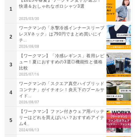
快適＆おしゃれなポロシャツ3選
1
2025/03/30
ワークマンの「氷撃冷感インナースリーブ
レスVネック」は790円でまとめ買いにイ
2
チ...
2026/08/08
【ワークマン】「冷感レギンス」着用レビ
ュー！夏におすすめの3選◎機能性と価格
3
比較
2025/07/16
ワークマンの「スクエア真空ハイブリッド
コンテナ」がイチオシ！炎天下のプールサ
4
イド...
2026/08/07
【ワークマン】ファン付きウェア用バッテ
リーはどれを買えばいい？おすすめアイテ
5
ム4...
2024/08/13