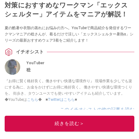
対策におすすめなワークマン「エックス
シェルター」アイテムをマニアが解説！
夏の酷暑や衣類の蒸れにお悩みの方へ。YouTubeで商品紹介を発信するワー
クマンマニアの稔さんが、着るだけで涼しい「エックスシェルター暑熱α」シ
リーズの最新おすすめウェア3着をご紹介します！
イチオシスト
YouTuber
稔
『お得に賢く格好良く。働きやすい快適な環境作り』 現場作業を少しでも楽
にする為に、お金をかけずにお得に格好良く。 働きやすい快適な環境つくり
を。 街歩き、タウンユースでも使いやすいアイテムも紹介しています。
◆YouTubeは
こちら
◆ ■
Twitterはこちら
■
このイチオシストの他の記事を読む
続きを読む＞