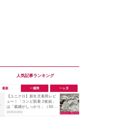
最新
一週間
一ヶ月
【ユニクロ】新生児着用レビ
「勝手にデ
ュー！「コンビ肌着 2枚組」
る!?」Win
1
1
は「裁縫がしっかり」（30代
オフにして最
女性）
身を守る技
2025/10/02
2026/08/05