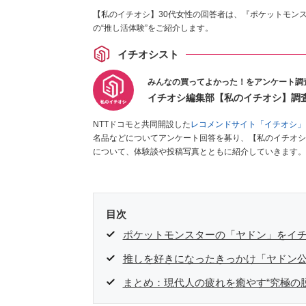
【私のイチオシ】30代女性の回答者は、『ポケットモン
の“推し活体験”をご紹介します。
イチオシスト
みんなの買ってよかった！をアンケート調
イチオシ編集部【私のイチオシ】調
NTTドコモと共同開設した
レコメンドサイト「イチオシ」
名品などについてアンケート回答を募り、【私のイチオシ
について、体験談や投稿写真とともに紹介していきます。
目次
ポケットモンスターの「ヤドン」をイ
推しを好きになったきっかけ「ヤドン
まとめ：現代人の疲れを癒やす“究極の