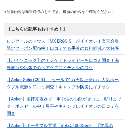
※記事内容は執筆時点のものです。最新の内容をご確認ください。
【こちらの記事もおすすめ！】
ロジクールのマウス「MX ERGO S」がイチオシ！楽天会員
限定クーポン配布中！口コミでも手首の負担軽減と大好評
【パナソニック】のナノケアドライヤーを口コミ調査！海
外旅行や出張でのヘアケアにイチオシのワケ
【Anker Solix C300】「セールで1万円以上安い」人気ポー
タブル電源を口コミ調査！キャンプや防災にイチオシ
【Anker】走行充電器で「車中泊の心配がゼロに」8/11まで
クーポンセール中！災害やキャンプにイチオシの口コミを
調査
【Anker】ポータブル電源「SolixC1000Gen2」【驚異の