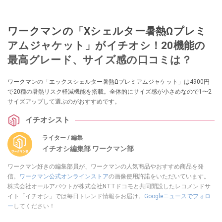
ワークマンの「Xシェルター暑熱Ωプレミ
アムジャケット」がイチオシ！20機能の
最高グレード、サイズ感の口コミは？
ワークマンの「エックスシェルター暑熱Ωプレミアムジャケット」は4900円
で20種の暑熱リスク軽減機能を搭載。全体的にサイズ感が小さめなので1〜2
サイズアップして選ぶのがおすすめです。
イチオシスト
ライター / 編集
イチオシ編集部 ワークマン部
ワークマン好きの編集部員が、ワークマンの人気商品やおすすめ商品を発
信。
ワークマン公式オンラインストア
の画像使用許諾をいただいています。
株式会社オールアバウトが株式会社NTTドコモと共同開設したレコメンドサ
イト「イチオシ」では毎日トレンド情報をお届け。
Googleニュースでフォロ
ー
してください！
このイチオシストの他の記事を読む