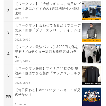
【ワークマン】「冷感レギンス」着用レビ
ュー！夏におすすめの3選◎機能性と価格
2
比較
2025/07/16
【ワークマン】合わせて着るだけでコーデ
完成！新作「ブリーズフロー」アイテムは
3
セッ...
2025/06/09
【ワークマン最強パンツ】3900円で体を
守る!?プロテクター対応＆断熱素材のラ
4
イ...
2026/04/27
【ワークマン暑熱】マイナス11度の冷却
効果！優秀すぎる新作「エックスシェルタ
5
ー半...
2026/05/05
【毎日変わる】Amazonタイムセールが見
逃せない！
PR
Amazon