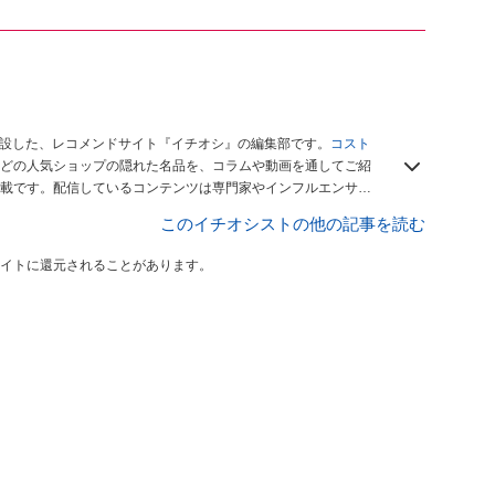
開設した、レコメンドサイト『イチオシ』の編集部です。
コスト
どの人気ショップの隠れた名品を、コラムや動画を通してご紹
載です。配信しているコンテンツは専門家やインフルエンサー
をお届けしているので、ぜひ
Googleニュースでフォロー
してく
このイチオシストの他の記事を読む
イトに還元されることがあります。