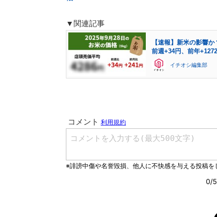
▼関連記事
【速報】新米の影響か？9
前週+34円、前年+127
イチオシ編集部