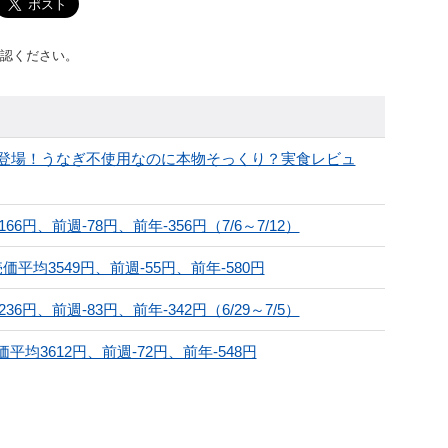
認ください。
登場！うなぎ不使用なのに本物そっくり？実食レビュ
円、前週-78円、前年-356円（7/6～7/12）
平均3549円、前週-55円、前年-580円
円、前週-83円、前年-342円（6/29～7/5）
平均3612円、前週-72円、前年-548円