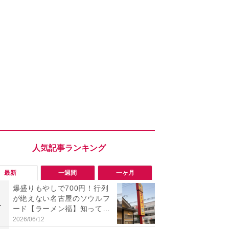
最新
一週間
一ヶ月
爆盛りもやしで700円！行列
「旅行気分
が絶えない名古屋のソウルフ
食べ比べし
1
1
ード【ラーメン福】知って
3つのご当地
る？
新発売
2026/06/12
2026/08/02