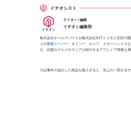
イチオシスト
ライター / 編集
イチオシ編集部
株式会社オールアバウトが株式会社NTTドコモと共同で
コ
や
業務スーパー
、
ダイソー
、
セリア
、
スターバックス
な
介。話題のグルメやマニアが紹介するアウトドア情報も満
が実際に使用してレビューしています。毎日トレンド情報
ださい！
※記事内で紹介した商品を購入すると、売上の一部が当サ