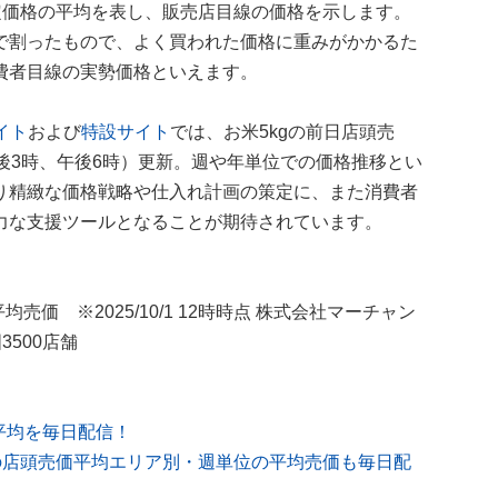
定価格の平均を表し、販売店目線の価格を示します。
で割ったもので、よく買われた価格に重みがかかるた
費者目線の実勢価格といえます。
イト
および
特設サイト
では、お米5kgの前日店頭売
後3時、午後6時）更新。週や年単位での価格推移とい
り精緻な価格戦略や仕入れ計画の策定に、また消費者
力な支援ツールとなることが期待されています。
均売価 ※2025/10/1 12時時点 株式会社マーチャン
3500店舗
平均を毎日配信！
の店頭売価平均エリア別・週単位の平均売価も毎日配