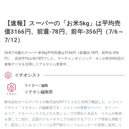
【速報】スーパーの「お米5kg」は平均売
価3166円、前週-78円、前年-356円（7/6～
7/12）
26年7/6週のスーパー米5kg平均売価は3166円（前週比-78円、前年比-356
円）、店頭平均は3674円でした。マーチャンダイジング・オンが約3500店の
速報データを活用しリアルタイム更新中。
イチオシスト
ライター / 編集
イチオシ編集部
株式会社オールアバウトが株式会社NTTドコモと共同で開設した、レコメン
ドサイト『イチオシ』の編集部です。
コストコ
や
業務スーパー
、
ダイソー
、
セリア
、
スターバックス
などの人気ショップの隠れた名品を、コラムや動画
を通してご紹介。話題のグルメやマニアが紹介するアウトドア情報も満載で
す。配信しているコンテンツは専門家やインフルエンサーが実際に使用して