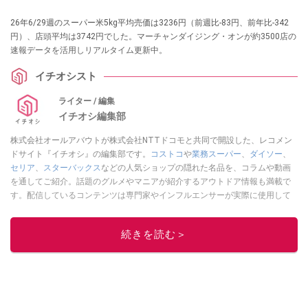
26年6/29週のスーパー米5kg平均売価は3236円（前週比-83円、前年比-342
円）、店頭平均は3742円でした。マーチャンダイジング・オンが約3500店の
速報データを活用しリアルタイム更新中。
イチオシスト
ライター / 編集
イチオシ編集部
株式会社オールアバウトが株式会社NTTドコモと共同で開設した、レコメン
ドサイト『イチオシ』の編集部です。
コストコ
や
業務スーパー
、
ダイソー
、
セリア
、
スターバックス
などの人気ショップの隠れた名品を、コラムや動画
を通してご紹介。話題のグルメやマニアが紹介するアウトドア情報も満載で
す。配信しているコンテンツは専門家やインフルエンサーが実際に使用して
レビューしています。毎日トレンド情報をお届けしているので、ぜひ
Google
ニュースでフォロー
してください！
続きを読む＞
このイチオシストの他の記事を読む