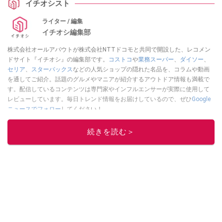
イチオシスト
ライター / 編集
イチオシ編集部
株式会社オールアバウトが株式会社NTTドコモと共同で開設した、レコメン
ドサイト『イチオシ』の編集部です。
コストコ
や
業務スーパー
、
ダイソー
、
セリア
、
スターバックス
などの人気ショップの隠れた名品を、コラムや動画
を通してご紹介。話題のグルメやマニアが紹介するアウトドア情報も満載で
す。配信しているコンテンツは専門家やインフルエンサーが実際に使用して
レビューしています。毎日トレンド情報をお届けしているので、ぜひ
Google
ニュースでフォロー
してください！
このイチオシストの他の記事を読む
続きを読む＞