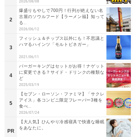
2026/08/08
爆盛りもやしで700円！行列が絶えない名
古屋のソウルフード【ラーメン福】知って
2
る...
2026/06/12
フィッシュ＆チップス以外にも！不思議と
ハマるハインツ「モルトビネガー」
3
2021/06/11
バーガーキングはセットがお得！ナゲット
に変更できる？サイド・ドリンクの種類な
4
ど
2025/03/19
【セブン・ローソン・ファミマ】「サクレ
アイス」各コンビニ限定フレーバー3種を
5
食べ...
2026/07/24
【大人気】ひんやり冷感寝具で快適な睡眠
をあなたに。
PR