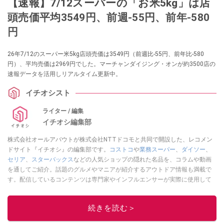
【速報】7/12スーパーの「お米5kg」は店
頭売価平均3549円、前週-55円、前年-580
円
26年7/12のスーパー米5kg店頭売価は3549円（前週比-55円、前年比-580
円）、平均売価は2969円でした。マーチャンダイジング・オンが約3500店の
速報データを活用しリアルタイム更新中。
イチオシスト
ライター / 編集
イチオシ編集部
株式会社オールアバウトが株式会社NTTドコモと共同で開設した、レコメン
ドサイト『イチオシ』の編集部です。
コストコ
や
業務スーパー
、
ダイソー
、
セリア
、
スターバックス
などの人気ショップの隠れた名品を、コラムや動画
を通してご紹介。話題のグルメやマニアが紹介するアウトドア情報も満載で
す。配信しているコンテンツは専門家やインフルエンサーが実際に使用して
レビューしています。毎日トレンド情報をお届けしているので、ぜひ
Google
ニュースでフォロー
してください！
続きを読む＞
このイチオシストの他の記事を読む