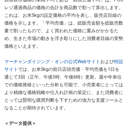
レジ通過商品の価格の合計を商品数で割って算出します。
これは、お米5kgの設定価格の平均を表し、販売店目線の
価格を示します。「平均売価」は、総販売金額を総販売数
量で割ったもので、よく買われた価格に重みがかかるた
め、生きた市場の動きを浮き彫りにした消費者目線の実勢
価格といえます。
マーチャンダイジング・オンの公式Webサイト
および
特設
サイト
では、お米5kgの前日店頭売価・平均売価を1日を
通じて3回（正午、午後3時、午後6時）更新。週や年単位
での価格推移といった分析も可能で、小売業者にとっては
より精緻な価格戦略や仕入れ計画の策定に、また消費者に
とっては賢明な購買判断を下すための強力な支援ツールと
なることが期待されています。
＜データ提供＞