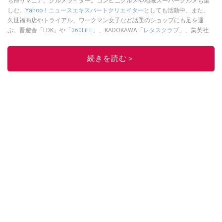
ち帰りマニア。グルメライター。コンビニグルメや地域スーパーグルメも楽
しむ。
Yahoo！ニュースエキスパートクリエイター
としても活動中。また、
久世福商店やトライアル、ワークマン女子など話題のショップにも足を運
ぶ。晋遊舎「LDK」や
「360LiFE」
、KADOKAWA
「レタスクラブ」
、集英社
「週刊プレイボーイ」、宝島社「おいしい！ シャトレーゼBOOK」などでグ
ルメライター、食の専門家として出演実績あり。
続きを読む＞
このイチオシストの他の記事を読む