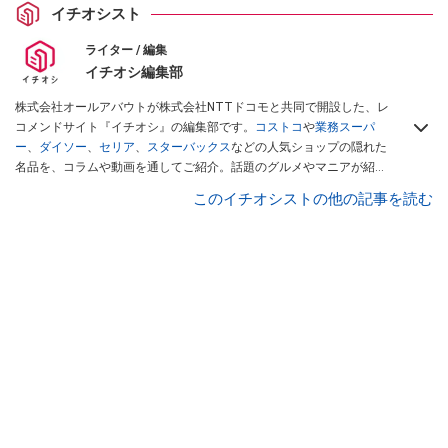
イチオシスト
ライター / 編集
イチオシ編集部
株式会社オールアバウトが株式会社NTTドコモと共同で開設した、レ
コメンドサイト『イチオシ』の編集部です。
コストコ
や
業務スーパ
ー
、
ダイソー
、
セリア
、
スターバックス
などの人気ショップの隠れた
名品を、コラムや動画を通してご紹介。話題のグルメやマニアが紹介
するアウトドア情報も満載です。配信しているコンテンツは専門家や
このイチオシストの他の記事を読む
インフルエンサーが実際に使用してレビューしています。毎日トレン
ド情報をお届けしているので、ぜひ
Googleニュースでフォロー
してく
ださい！