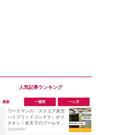
最新
一週間
一ヶ月
ワークマンの「スクエア真空
「ワークマ
ハイブリッドコンテナ」がイ
うならこれ
1
1
チオシ！炎天下のプールサイ
感抜群！蒸れ
ドでも「氷が溶けない」と絶
サンダル
2026/08/07
2026/08/02