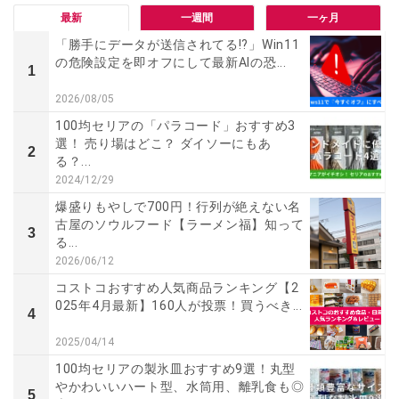
最新
一週間
一ヶ月
「勝手にデータが送信されてる!?」Win11
の危険設定を即オフにして最新AIの恐...
1
2026/08/05
100均セリアの「パラコード」おすすめ3
選！ 売り場はどこ？ ダイソーにもあ
2
る？...
2024/12/29
爆盛りもやしで700円！行列が絶えない名
古屋のソウルフード【ラーメン福】知って
3
る...
2026/06/12
コストコおすすめ人気商品ランキング【2
025年4月最新】160人が投票！買うべき...
4
2025/04/14
100均セリアの製氷皿おすすめ9選！丸型
やかわいいハート型、水筒用、離乳食も◎
5