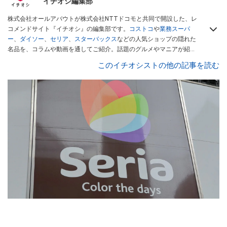
イチオシ編集部
株式会社オールアバウトが株式会社NTTドコモと共同で開設した、レ
コメンドサイト『イチオシ』の編集部です。
コストコ
や
業務スーパ
ー
、
ダイソー
、
セリア
、
スターバックス
などの人気ショップの隠れた
名品を、コラムや動画を通してご紹介。話題のグルメやマニアが紹介
するアウトドア情報も満載です。配信しているコンテンツは専門家や
このイチオシストの他の記事を読む
インフルエンサーが実際に使用してレビューしています。毎日トレン
ド情報をお届けしているので、ぜひ
Googleニュースでフォロー
してく
ださい！