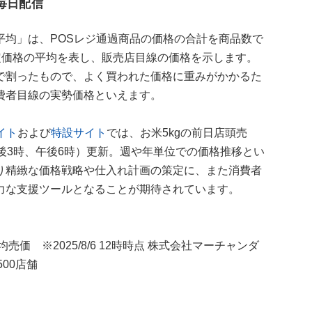
毎日配信
平均」は、POSレジ通過商品の価格の合計を商品数で
定価格の平均を表し、販売店目線の価格を示します。
で割ったもので、よく買われた価格に重みがかかるた
費者目線の実勢価格といえます。
イト
および
特設サイト
では、お米5kgの前日店頭売
後3時、午後6時）更新。週や年単位での価格推移とい
り精緻な価格戦略や仕入れ計画の策定に、また消費者
力な支援ツールとなることが期待されています。
均売価 ※2025/8/6 12時時点 株式会社マーチャンダ
00店舗