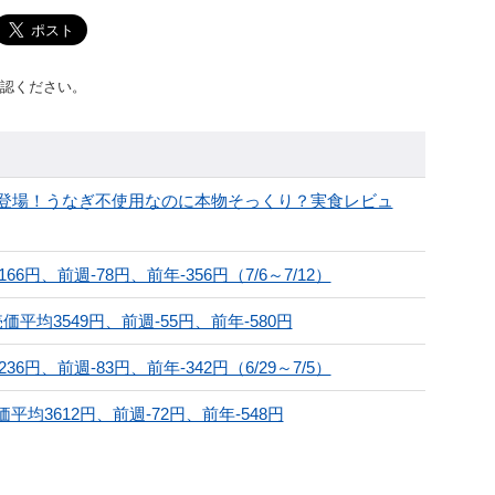
認ください。
登場！うなぎ不使用なのに本物そっくり？実食レビュ
円、前週-78円、前年-356円（7/6～7/12）
平均3549円、前週-55円、前年-580円
円、前週-83円、前年-342円（6/29～7/5）
平均3612円、前週-72円、前年-548円