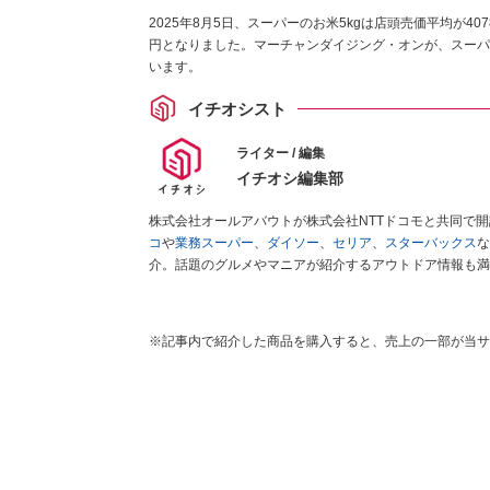
2025年8月5日、スーパーのお米5kgは店頭売価平均が40
円となりました。マーチャンダイジング・オンが、スーパ
います。
イチオシスト
ライター / 編集
イチオシ編集部
株式会社オールアバウトが株式会社NTTドコモと共同で
コ
や
業務スーパー
、
ダイソー
、
セリア
、
スターバックス
な
介。話題のグルメやマニアが紹介するアウトドア情報も満
が実際に使用してレビューしています。毎日トレンド情報
ださい！
※記事内で紹介した商品を購入すると、売上の一部が当サ