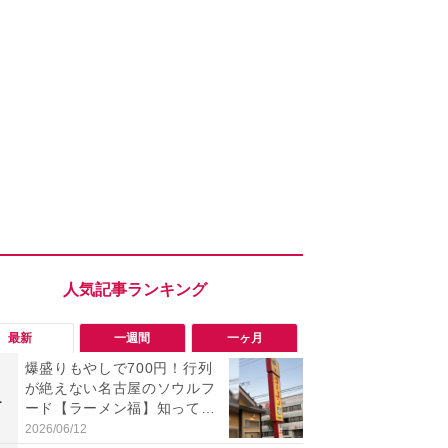
最新
一週間
一ヶ月
爆盛りもやしで700円！行列
「旅行気分
が絶えない名古屋のソウルフ
食べ比べし
1
1
ード【ラーメン福】知って
3つのご当地
る？
新発売
2026/06/12
2026/08/02