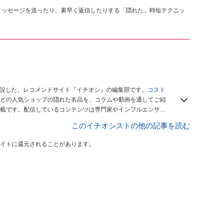
接メッセージを送ったり、素早く返信したりする「隠れた」時短テクニッ
開設した、レコメンドサイト『イチオシ』の編集部です。
コスト
どの人気ショップの隠れた名品を、コラムや動画を通してご紹
載です。配信しているコンテンツは専門家やインフルエンサー
をお届けしているので、ぜひ
Googleニュースでフォロー
してく
このイチオシストの他の記事を読む
イトに還元されることがあります。