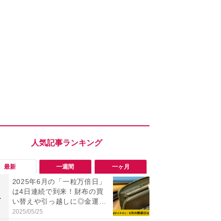
最新
一週間
一ヶ月
2025年6月の「一粒万倍日」
「勝手にデ
は4日連続で到来！財布の買
る!?」Win
1
1
い替えや引っ越しに◎金運ア
オフにして最
ップの吉日をご紹介！
身を守る技
2025/05/25
2026/08/05