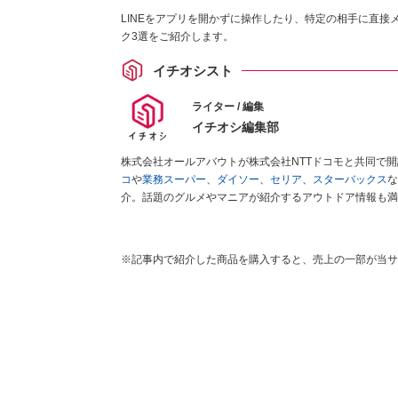
LINEをアプリを開かずに操作したり、特定の相手に直
ク3選をご紹介します。
イチオシスト
ライター / 編集
イチオシ編集部
株式会社オールアバウトが株式会社NTTドコモと共同で
コ
や
業務スーパー
、
ダイソー
、
セリア
、
スターバックス
な
介。話題のグルメやマニアが紹介するアウトドア情報も満
が実際に使用してレビューしています。毎日トレンド情報
ださい！
※記事内で紹介した商品を購入すると、売上の一部が当サ