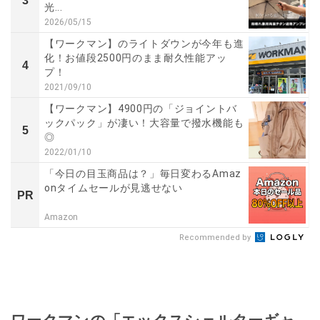
3
光...
2026/05/15
【ワークマン】のライトダウンが今年も進
化！お値段2500円のまま耐久性能アッ
4
プ！
2021/09/10
【ワークマン】4900円の「ジョイントバ
ックパック」が凄い！大容量で撥水機能も
5
◎
2022/01/10
「今日の目玉商品は？」毎日変わるAmaz
onタイムセールが見逃せない
PR
Amazon
Recommended by