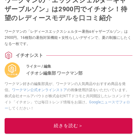
ワークマンの「エックスシェルターギャ
ザーブルゾン」は2900円でイチオシ！待
望のレディースモデルを口コミ紹介
ワークマンの「レディースエックスシェルター暑熱αギャザーブルゾン」は
2900円。16種類の暑熱対策機能＋女性らしいデザインで、夏の制服にしたく
なる一枚です。
イチオシスト
ライター / 編集
イチオシ編集部 ワークマン部
ワークマン好きの編集部員が、ワークマンの人気商品やおすすめ商品を発
信。
ワークマン公式オンラインストア
の画像使用許諾をいただいています。
株式会社オールアバウトが株式会社NTTドコモと共同開設したレコメンドサ
イト「イチオシ」では毎日トレンド情報をお届け。
Googleニュースでフォロ
ー
してください！
このイチオシストの他の記事を読む
続きを読む＞