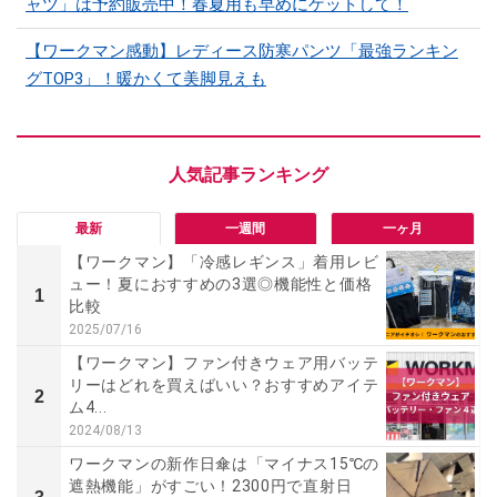
ャツ」は予約販売中！春夏用も早めにゲットして！
【ワークマン感動】レディース防寒パンツ「最強ランキン
グTOP3」！暖かくて美脚見えも
最新
一週間
一ヶ月
【ワークマン】「冷感レギンス」着用レビ
ュー！夏におすすめの3選◎機能性と価格
1
比較
2025/07/16
【ワークマン】ファン付きウェア用バッテ
リーはどれを買えばいい？おすすめアイテ
2
ム4...
2024/08/13
ワークマンの新作日傘は「マイナス15℃の
遮熱機能」がすごい！2300円で直射日