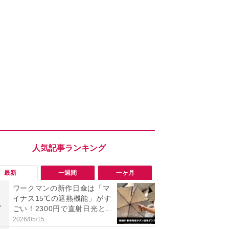
最新
一週間
一ヶ月
ワークマンの新作日傘は「マ
【今夏最強】
イナス15℃の遮熱機能」がす
万使ったレ
1
1
ごい！2300円で直射日光と路
プクラス」と
面熱をダブルでガード
の冷感スラ
2026/05/15
2026/08/01