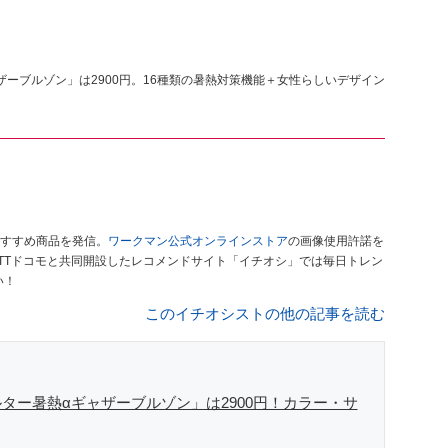
ーブルゾン」は2900円。16種類の暑熱対策機能＋女性らしいデザイン
すすめ商品を発信。
ワークマン公式オンラインストア
の画像使用許諾を
TTドコモと共同開設したレコメンドサイト「イチオシ」では毎日トレン
い！
このイチオシストの他の記事を読む
ター暑熱αギャザーブルゾン」は2900円！カラー・サ