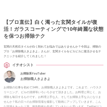
【プロ直伝】白く濁った玄関タイルが復
活！ガラスコーティングで10年綺麗な状態
を保つお掃除テク
玄関の天然石タイルが白く削れてお悩みではありませんか？今回は、掃除の
プロ「お掃除職人きよきよ」さんが、玄関タイルをピカピカに復活させるテ
クニックを紹介してくれました！
イチオシスト
お掃除系YouTuber
お掃除職人きよきよ
お掃除の仕事を初めて34年。お掃除職人きよきよです。これまで、ハウスク
リーニング、ビルの清掃等いろいろさせて頂きました。お料理と同じく、お
掃除も毎日するものです。お料理上手な人、そしてお掃除上手な人になりま
せんか？私の日々のお掃除現場を撮影して動画にアップしていきます。こん
な現場もあったよ等、報告動画も作成していきたいと思います。Twitterは
コ