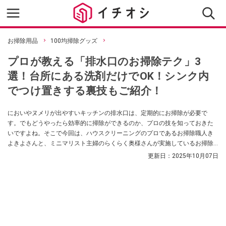
お掃除用品
100均掃除グッズ
プロが教える「排水口のお掃除テク」3
選！台所にある洗剤だけでOK！シンク内
でつけ置きする裏技もご紹介！
においやヌメリが出やすいキッチンの排水口は、定期的にお掃除が必要で
す。でもどうやったら効率的に掃除ができるのか、プロの技を知っておきた
いですよね。そこで今回は、ハウスクリーニングのプロであるお掃除職人き
よきよさんと、ミニマリスト主婦のらくらく奥様さんが実施しているお掃除
テクをご紹介！ 家にある洗剤やアイテムを使う方法や、臭いを抑える方法も
更新日：
2025年10月07日
解説していきます。