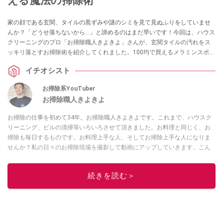
える魔法の掃除術
家の顔である玄関、タイルの黒ずみや謎のシミを見て見ぬふりをしていませ
んか？「どうせ落ちないから…」と諦めるのはまだ早いです！今回は、ハウス
クリーニングのプロ「お掃除職人きよきよ」さんが、玄関タイルの汚れをス
ッキリ落とすお掃除術を紹介してくれました。100均で買えるメラミンスポン
ジと水を使った基本の掃除から、ガンコな謎のシミを落とすプロの検証ま
イチオシスト
で、玄関をピカピカにするヒントが満載です！
お掃除系YouTuber
お掃除職人きよきよ
お掃除の仕事を初めて34年。お掃除職人きよきよです。これまで、ハウスク
リーニング、ビルの清掃等いろいろさせて頂きました。お料理と同じく、お
掃除も毎日するものです。お料理上手な人、そしてお掃除上手な人になりま
せんか？私の日々のお掃除現場を撮影して動画にアップしていきます。こん
な現場もあったよ等、報告動画も作成していきたいと思います。Twitterは
コ
チラ！
続きを読む＞
このイチオシストの他の記事を読む