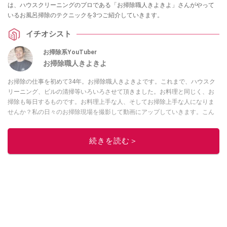
は、ハウスクリーニングのプロである「お掃除職人きよきよ」さんがやって
いるお風呂掃除のテクニックを3つご紹介していきます。
イチオシスト
お掃除系YouTuber
お掃除職人きよきよ
お掃除の仕事を初めて34年。お掃除職人きよきよです。これまで、ハウスク
リーニング、ビルの清掃等いろいろさせて頂きました。お料理と同じく、お
掃除も毎日するものです。お料理上手な人、そしてお掃除上手な人になりま
せんか？私の日々のお掃除現場を撮影して動画にアップしていきます。こん
な現場もあったよ等、報告動画も作成していきたいと思います。Twitterは
コ
チラ！
続きを読む＞
このイチオシストの他の記事を読む