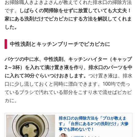
お掃除職人きよきよさんが教えてくれた排水口の掃除方法
です。
しばらくの間掃除をせずに放置していても大丈夫！
家にある洗剤だけでピカピカにする方法を解説してくれま
した。
中性洗剤とキッチンブリーチでピカピカに
バケツの中に水、中性洗剤、キッチンハイター（キャップ
2～3杯）を入れて漬け置き液を作り、排水口のパーツを中
に入れて30分ぐらいつけおきします。
つけ置き液は、排水
口に少し流しておくと同時に漂白できます。100均で売っ
ているブラシで汚れている部分をこすり水で流せばピカピ
カに。
排水口のお掃除方法を「プロが教えま
す」「台所にある2つの洗剤だけ」大惨
事でも諦めないで！