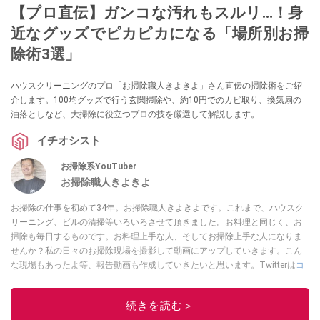
【プロ直伝】ガンコな汚れもスルリ…！身
近なグッズでピカピカになる「場所別お掃
除術3選」
ハウスクリーニングのプロ「お掃除職人きよきよ」さん直伝の掃除術をご紹
介します。100均グッズで行う玄関掃除や、約10円でのカビ取り、換気扇の
油落としなど、大掃除に役立つプロの技を厳選して解説します。
イチオシスト
お掃除系YouTuber
お掃除職人きよきよ
お掃除の仕事を初めて34年。お掃除職人きよきよです。これまで、ハウスク
リーニング、ビルの清掃等いろいろさせて頂きました。お料理と同じく、お
掃除も毎日するものです。お料理上手な人、そしてお掃除上手な人になりま
せんか？私の日々のお掃除現場を撮影して動画にアップしていきます。こん
な現場もあったよ等、報告動画も作成していきたいと思います。Twitterは
コ
チラ！
このイチオシストの他の記事を読む
続きを読む＞