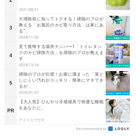
2
2021/08/11
大掃除前に知ってトクする！掃除のプロが
教える「お風呂のカビ取り方法」は家にあ
3
る“...
2024/11/26
見て後悔する場所ナンバー1「トイレタン
クのカビ掃除方法」を掃除のプロが教えま
4
す
2024/12/16
掃除のプロが伝授！お家に溜まった「落と
しにくい汚れがスッキリ」簡単にマネでき
5
るか...
2025/01/27
【大人気】ひんやり冷感寝具で快適な睡眠
をあなたに。
PR
アイリスプラザ
Recommended by