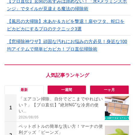
【プロ直伝】玄関の黒ずみは諦めない！「水×メラミンスポ
ンジ」でタイルが見違える魔法の掃除術
【風呂の大掃除】水あか＆カビを撃退！扉やフタ、蛇口を
ピカピカにするプロのテクニック3選
【窓掃除神ワザ】頑固な汚れにお悩みの方必見！身近な100
均アイテムで簡単ピカピカ！プロ直伝掃除術
最新
一週間
一ヶ月
「エアコン掃除、自分でどこまでやればい
い？」【プロ直伝】“絶対NG”な冷房の使
1
い...
2026/08/05
ペットボトルの簡単な洗い方！マーナの便
利グッズ「ビーンズ」