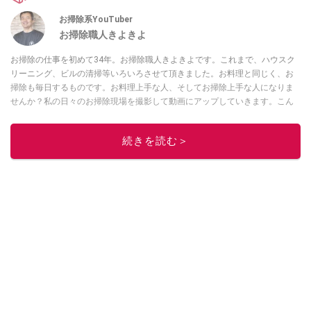
お掃除系YouTuber
お掃除職人きよきよ
お掃除の仕事を初めて34年。お掃除職人きよきよです。これまで、ハウスク
リーニング、ビルの清掃等いろいろさせて頂きました。お料理と同じく、お
掃除も毎日するものです。お料理上手な人、そしてお掃除上手な人になりま
せんか？私の日々のお掃除現場を撮影して動画にアップしていきます。こん
な現場もあったよ等、報告動画も作成していきたいと思います。Twitterは
コ
チラ！
続きを読む＞
このイチオシストの他の記事を読む