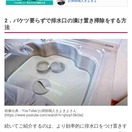
お掃除職人きよきよ
2．バケツ要らずで排水口の漬け置き掃除をする方
法
画像出典：YouTube/お掃除職人きよきよさん
(https://www.youtube.com/watch?v=qlsip10kiSw)
続いてご紹介するのは、より効率的に排水口をつけ置きす