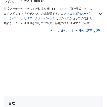
イチオシ編集部
株式会社オールアバウトが株式会社NTTドコモと共同で開設した、レ
コメンドサイト『イチオシ』の編集部です。
コストコ
や
業務スーパ
ー
、
ダイソー
、
セリア
、
スターバックス
などの人気ショップの隠れた
名品を、コラムや動画を通してご紹介。話題のグルメやマニアが紹介
するアウトドア情報も満載です。配信しているコンテンツは専門家や
このイチオシストの他の記事を読む
インフルエンサーが実際に使用してレビューしています。毎日トレン
ド情報をお届けしているので、ぜひ
Googleニュースでフォロー
してく
ださい！
目次