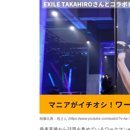
画像出典：稔さん (https://www.youtube.com/watch?v=Iw-
発表直後から話題を集めているワークマン×EXI