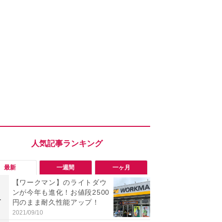
最新
一週間
一ヶ月
【ワークマン】のライトダウ
【今夏最強】
ンが今年も進化！お値段2500
万使ったレ
1
1
円のまま耐久性能アップ！
プクラス」と
の冷感スラ
2021/09/10
2026/08/01