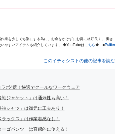
やすい快適な環境つくりを。 街歩き、タウンユースでも使いやすいアイテムも紹介しています。 ◆YouTubeは
こちら
◆ ■
Twitter
このイチオシストの他の記事を読む
ROコラボ4選！快適でクールなワークウェア
GE長袖ジャケット」は通気性も高い！
GE長袖シャツ」は襟元に工夫あり！
GEスラックス」は作業着感なし！
GEカーゴパンツ」は直感的に使える！