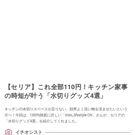
なる」という考えを持つ。また消費税増税の社会においては、ネットオーク
ションやフリマアプリが家計の救世主になりえると考え、業者とは違う視点
でユーザーとして参加中。
このイチオシストの他の記事を読む
【セリア】これ全部110円！キッチン家事
の時短が叶う「水切りグッズ4選」
キッチンの水切りスペースが足りない、効率よく洗い物を済ませたいという
方へ！今回は、100均雑貨に詳しい「mini_lifestyle CH」さんが、セリアの
「水切りグッズ4選」を紹介してくれました。
イチオシスト