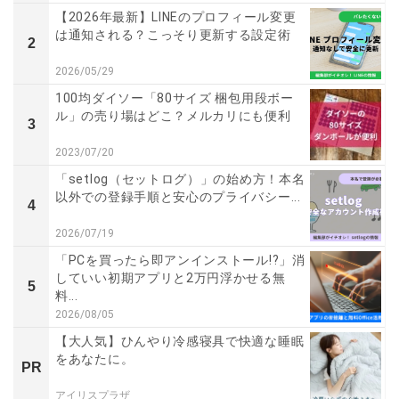
【2026年最新】LINEのプロフィール変更
は通知される？こっそり更新する設定術
2
2026/05/29
100均ダイソー「80サイズ 梱包用段ボー
ル」の売り場はどこ？メルカリにも便利
3
2023/07/20
「setlog（セットログ）」の始め方！本名
以外での登録手順と安心のプライバシー...
4
2026/07/19
「PCを買ったら即アンインストール!?」消
していい初期アプリと2万円浮かせる無
5
料...
2026/08/05
【大人気】ひんやり冷感寝具で快適な睡眠
をあなたに。
PR
アイリスプラザ