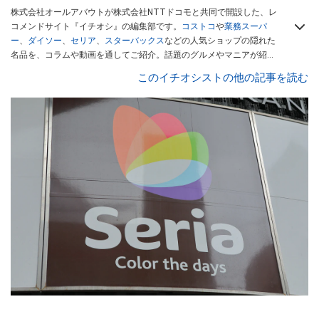
株式会社オールアバウトが株式会社NTTドコモと共同で開設した、レ
コメンドサイト『イチオシ』の編集部です。
コストコ
や
業務スーパ
ー
、
ダイソー
、
セリア
、
スターバックス
などの人気ショップの隠れた
名品を、コラムや動画を通してご紹介。話題のグルメやマニアが紹介
するアウトドア情報も満載です。配信しているコンテンツは専門家や
このイチオシストの他の記事を読む
インフルエンサーが実際に使用してレビューしています。毎日トレン
ド情報をお届けしているので、ぜひ
Googleニュースでフォロー
してく
ださい！