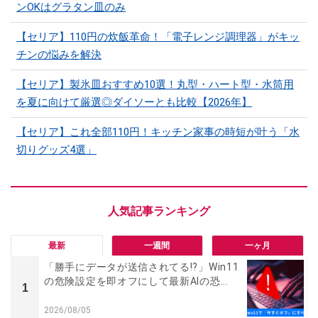
ンOKはグラタン皿のみ
【セリア】110円の炊飯革命！「電子レンジ調理器」がキッ
チンの悩みを解決
【セリア】製氷皿おすすめ10選！丸型・ハート型・水筒用
を夏に向けて厳選◎ダイソーとも比較【2026年】
【セリア】これ全部110円！キッチン家事の時短が叶う「水
切りグッズ4選」
最新
一週間
一ヶ月
「勝手にデータが送信されてる!?」Win11
の危険設定を即オフにして最新AIの恐...
1
2026/08/05