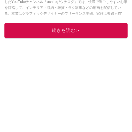
したYouTubeチャンネル「uchilog/ウチログ」では、快適で過ごしやすいお家
を目指して、インテリア・収納・雑貨・ラク家事などの動画を配信してい
る。本業はグラフィックデザイナーのフリーランス主婦。家族は夫婦＋猫1
匹。・第9回ESSEインテリアグランプリ審査員賞受賞・リノベりす2016年リ
ノベ人気事例1位
続きを読む＞
このイチオシストの他の記事を読む