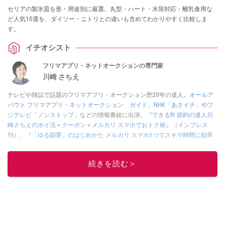
セリアの製氷皿を形・用途別に厳選。丸型・ハート・水筒対応・離乳食用な
ど人気10選を、ダイソー・ニトリとの違いも含めてわかりやすく比較しま
す。
イチオシスト
フリマアプリ・ネットオークションの専門家
川崎 さちえ
テレビや雑誌で話題のフリマアプリ・オークション歴20年の達人。
オールア
バウト フリマアプリ・ネットオークション ガイド
。
NHK「あさイチ」
や
フ
ジテレビ「ノンストップ」
などの情報番組に出演。
『できるfit 節約の達人川
崎さちえのポイ活＋クーポン＋メルカリ スマホでおトク術』（インプレス
刊）
、
『「ゆる副業」のはじめかた メルカリ スマホ1つでスキマ時間に効率
的に稼ぐ！』（翔泳社刊）
ほか著書多数。ブログは
「川崎さちえのごちゃま
ぜ日記」
。
続きを読む＞
■経歴：2003年、夫が子育てをするために、突然会社を辞める。翌月からの
給料が０円になり、家にいながら、しかも空いた時間でできるオークション
に目をつける。しかし、取引の仕方がわからずに、まずは落札者として参
加。その後、出品者側にまわり、家の中の物を出品しまくる。出品する物が
ほぼなくなってからは、仕入れを経験。ネットオークションを生活の一部に
取り入れるべく、「ネットオークションやフリマアプリは生活のインフラに