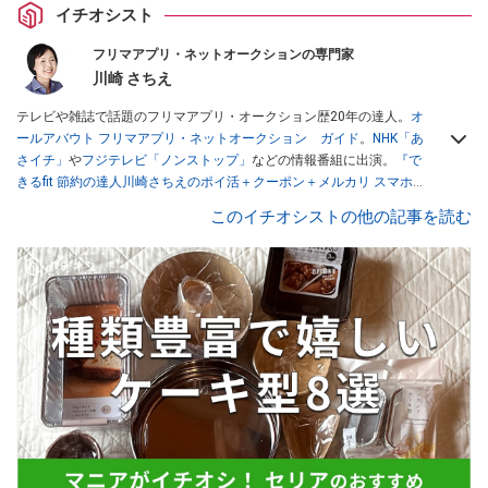
イチオシスト
フリマアプリ・ネットオークションの専門家
川崎 さちえ
テレビや雑誌で話題のフリマアプリ・オークション歴20年の達人。
オ
ールアバウト フリマアプリ・ネットオークション ガイド
。
NHK「あ
さイチ」
や
フジテレビ「ノンストップ」
などの情報番組に出演。
『で
きるfit 節約の達人川崎さちえのポイ活＋クーポン＋メルカリ スマホで
おトク術』（インプレス刊）
、
『「ゆる副業」のはじめかた メルカリ
このイチオシストの他の記事を読む
スマホ1つでスキマ時間に効率的に稼ぐ！』（翔泳社刊）
ほか著書多
数。ブログは
「川崎さちえのごちゃまぜ日記」
。
■経歴：2003年、夫が子育てをするために、突然会社を辞める。翌月
からの給料が０円になり、家にいながら、しかも空いた時間でできる
オークションに目をつける。しかし、取引の仕方がわからずに、まず
は落札者として参加。その後、出品者側にまわり、家の中の物を出品
しまくる。出品する物がほぼなくなってからは、仕入れを経験。ネッ
トオークションを生活の一部に取り入れるべく、「ネットオークショ
ンやフリマアプリは生活のインフラになる」という考えを持つ。また
消費税増税の社会においては、ネットオークションやフリマアプリが
家計の救世主になりえると考え、業者とは違う視点でユーザーとして
参加中。