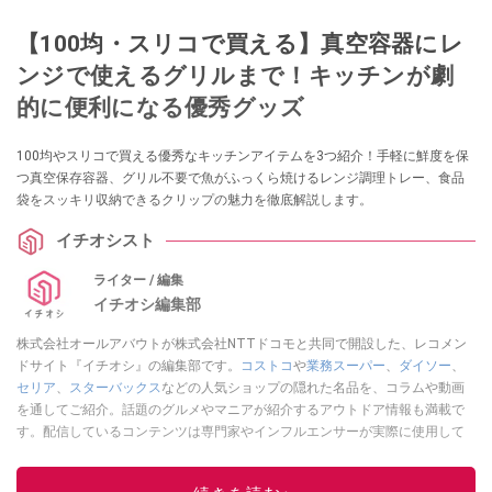
【100均・スリコで買える】真空容器にレ
ンジで使えるグリルまで！キッチンが劇
的に便利になる優秀グッズ
100均やスリコで買える優秀なキッチンアイテムを3つ紹介！手軽に鮮度を保
つ真空保存容器、グリル不要で魚がふっくら焼けるレンジ調理トレー、食品
袋をスッキリ収納できるクリップの魅力を徹底解説します。
イチオシスト
ライター / 編集
イチオシ編集部
株式会社オールアバウトが株式会社NTTドコモと共同で開設した、レコメン
ドサイト『イチオシ』の編集部です。
コストコ
や
業務スーパー
、
ダイソー
、
セリア
、
スターバックス
などの人気ショップの隠れた名品を、コラムや動画
を通してご紹介。話題のグルメやマニアが紹介するアウトドア情報も満載で
す。配信しているコンテンツは専門家やインフルエンサーが実際に使用して
レビューしています。毎日トレンド情報をお届けしているので、ぜひ
Google
ニュースでフォロー
してください！