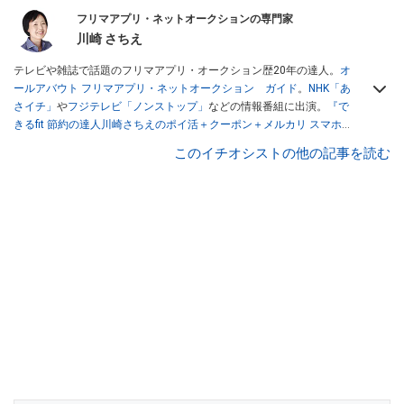
フリマアプリ・ネットオークションの専門家
川崎 さちえ
テレビや雑誌で話題のフリマアプリ・オークション歴20年の達人。
オ
ールアバウト フリマアプリ・ネットオークション ガイド
。
NHK「あ
さイチ」
や
フジテレビ「ノンストップ」
などの情報番組に出演。
『で
きるfit 節約の達人川崎さちえのポイ活＋クーポン＋メルカリ スマホで
おトク術』（インプレス刊）
、
『「ゆる副業」のはじめかた メルカリ
このイチオシストの他の記事を読む
スマホ1つでスキマ時間に効率的に稼ぐ！』（翔泳社刊）
ほか著書多
数。ブログは
「川崎さちえのごちゃまぜ日記」
。
■経歴：2003年、夫が子育てをするために、突然会社を辞める。翌月
からの給料が０円になり、家にいながら、しかも空いた時間でできる
オークションに目をつける。しかし、取引の仕方がわからずに、まず
は落札者として参加。その後、出品者側にまわり、家の中の物を出品
しまくる。出品する物がほぼなくなってからは、仕入れを経験。ネッ
トオークションを生活の一部に取り入れるべく、「ネットオークショ
ンやフリマアプリは生活のインフラになる」という考えを持つ。また
消費税増税の社会においては、ネットオークションやフリマアプリが
家計の救世主になりえると考え、業者とは違う視点でユーザーとして
参加中。