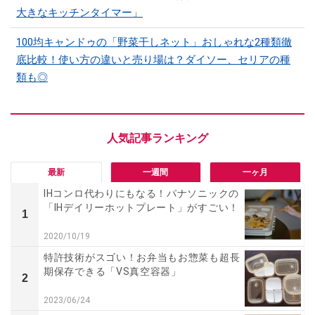
大きなキッチンタイマー」
100均キャンドゥの「野菜干しネット」おしゃれな2種類徹
底比較！使い方の違いと売り場は？ダイソー、セリアの種
類も◎
最新
一週間
一ヶ月
IHコンロ代わりにもなる！パナソニックの
「IHデイリーホットプレート」がすごい！
1
2020/10/19
特許技術がスゴい！お弁当もお惣菜も超長
期保存できる「VS真空容器」
2
2023/06/24