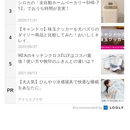
シロカの「全自動ホームベーカリーSHB-7
12」でおうち時間が充実！
3
2020/11/21
【キャンドゥ】味玉クッカーを大バズりの
ダイソー商品と比較してみた！おいしくキ
4
レイ...
2023/08/27
IKEAのキッチンクロスELLYはコスパ最
強！使い方や無印のふきんとの違いは？
5
2021/08/13
【大人気】ひんやり冷感寝具で快適な睡眠
をあなたに。
PR
アイリスプラザ
Recommended by