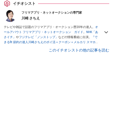
イチオシスト
フリマアプリ・ネットオークションの専門家
川崎 さちえ
テレビや雑誌で話題のフリマアプリ・オークション歴20年の達人。
オ
ールアバウト フリマアプリ・ネットオークション ガイド
。
NHK「あ
さイチ」
や
フジテレビ「ノンストップ」
などの情報番組に出演。
『で
きるfit 節約の達人川崎さちえのポイ活＋クーポン＋メルカリ スマホで
おトク術』（インプレス刊）
、
『「ゆる副業」のはじめかた メルカリ
このイチオシストの他の記事を読む
スマホ1つでスキマ時間に効率的に稼ぐ！』（翔泳社刊）
ほか著書多
数。ブログは
「川崎さちえのごちゃまぜ日記」
。
■経歴：2003年、夫が子育てをするために、突然会社を辞める。翌月
からの給料が０円になり、家にいながら、しかも空いた時間でできる
オークションに目をつける。しかし、取引の仕方がわからずに、まず
は落札者として参加。その後、出品者側にまわり、家の中の物を出品
しまくる。出品する物がほぼなくなってからは、仕入れを経験。ネッ
トオークションを生活の一部に取り入れるべく、「ネットオークショ
ンやフリマアプリは生活のインフラになる」という考えを持つ。また
消費税増税の社会においては、ネットオークションやフリマアプリが
家計の救世主になりえると考え、業者とは違う視点でユーザーとして
参加中。