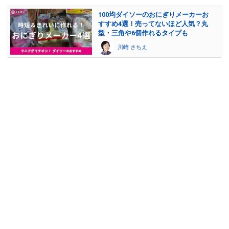
100均ダイソーのおにぎりメーカーお
すすめ4選！売ってないほど人気？丸
型・三角や6個作れるタイプも
川崎 さちえ