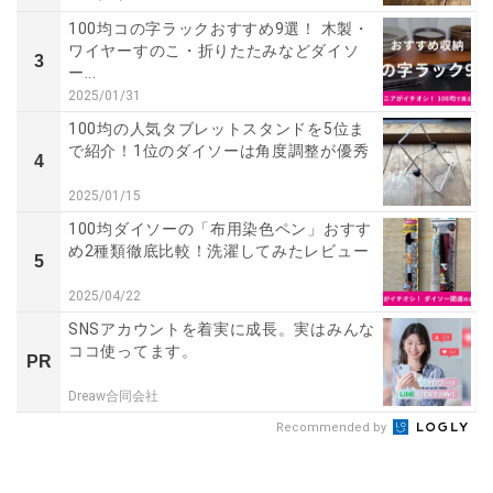
100均コの字ラックおすすめ9選！ 木製・
ワイヤーすのこ・折りたたみなどダイソ
3
ー...
2025/01/31
100均の人気タブレットスタンドを5位ま
で紹介！1位のダイソーは角度調整が優秀
4
2025/01/15
100均ダイソーの「布用染色ペン」おすす
め2種類徹底比較！洗濯してみたレビュー
5
2025/04/22
SNSアカウントを着実に成長。実はみんな
ココ使ってます。
PR
Dreaw合同会社
Recommended by