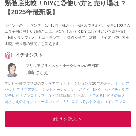
類徹底比較！DIYに◎使い方と売り場は？
【2025年最新版】
ダイソーの「クランプ」は110円（税込）から購入できます。お得な100均の
工具全般に詳しい川崎さんは、固定がしやすくDIYにおすすめだと高評価！
「F型クランプ」と「C型クランプ」に焦点を当て、材質、サイズ、使い方を
比較。売り場の疑問にも答えます。
イチオシスト
フリマアプリ・ネットオークションの専門家
川崎 さちえ
テレビや雑誌で話題のフリマアプリ・オークション歴20年の達人。
オールア
バウト フリマアプリ・ネットオークション ガイド
。
NHK「あさイチ」
や
フ
ジテレビ「ノンストップ」
などの情報番組に出演。
『できるfit 節約の達人川
崎さちえのポイ活＋クーポン＋メルカリ スマホでおトク術』（インプレス
刊）
、
『「ゆる副業」のはじめかた メルカリ スマホ1つでスキマ時間に効率
的に稼ぐ！』（翔泳社刊）
ほか著書多数。ブログは
「川崎さちえのごちゃま
続きを読む＞
ぜ日記」
。
■経歴：2003年、夫が子育てをするために、突然会社を辞める。翌月からの
給料が０円になり、家にいながら、しかも空いた時間でできるオークション