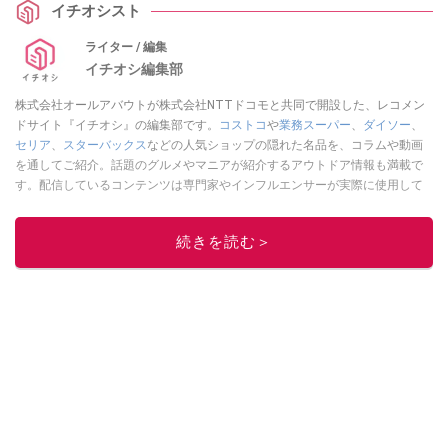
イチオシスト
ライター / 編集
イチオシ編集部
株式会社オールアバウトが株式会社NTTドコモと共同で開設した、レコメン
ドサイト『イチオシ』の編集部です。
コストコ
や
業務スーパー
、
ダイソー
、
セリア
、
スターバックス
などの人気ショップの隠れた名品を、コラムや動画
を通してご紹介。話題のグルメやマニアが紹介するアウトドア情報も満載で
す。配信しているコンテンツは専門家やインフルエンサーが実際に使用して
レビューしています。毎日トレンド情報をお届けしているので、ぜひ
Google
ニュースでフォロー
してください！
続きを読む＞
このイチオシストの他の記事を読む