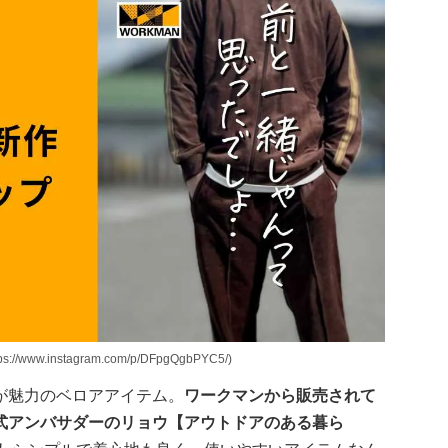
instagram.com/p/DFpgQgbPYC5/)
が魅力のベロアアイテム。
ワークマンから販売されて
式アンバサダーのリョウ【アウトドアのある暮ら