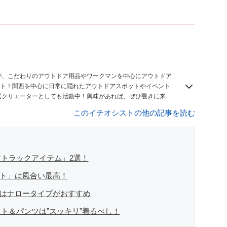
】
が、こだわりのアウトドア用品やワークマンを中心にアウトドア
ト！関西を中心に日常に隠れたアウトドアスポットやイベント
n8厳選クリエーターとしても活動中！興味があれば、ぜひ覗きに来て
このイチオシストの他の記事を読む
トラックアイテム」2選！
ット」は風合い最高！
」はナロータイプがおすすめ
ト＆パンツは”スッキリ”着るべし！