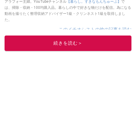
アラフォー主婦。YouTubeチャンネル
【暮らし。すきなもんちゅーぶ】
で
は、掃除・収納・100均購入品。暮らしの中で好きな物だけを配信。為になる
動画を撮りたく整理収納アドバイザー1級・クリンネスト1級を取得しまし
た。
このイチオシストの他の記事を読む
続きを読む＞