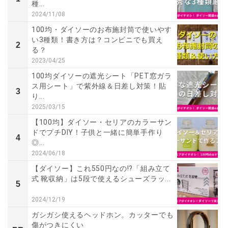
種...
2024/11/08
100均・ダイソーのお布施封筒で使いやす
い3種類！書き方は？コンビニでも買え
2
る？
2023/04/25
100均ダイソーの遮光シート「PET窓ガラ
ス用シート」で紫外線＆日差し対策！貼
3
り...
2025/03/15
【100均】ダイソー・セリアのカラーサン
ドでプチDIY！子供と一緒に簡単手作り
4
◎...
2024/06/18
【ダイソー】これ550円なの!?「組み立て
式 靴収納」は5段で使えるシューズラッ...
5
2024/12/19
ガシガシ使えるヘッドホン。カッターでも
傷がつきにくい