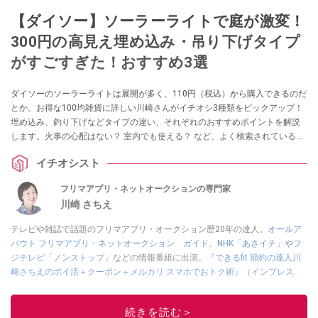
【ダイソー】ソーラーライトで庭が激変！
300円の高見え埋め込み・吊り下げタイプ
がすごすぎた！おすすめ3選
ダイソーのソーラーライトは展開が多く、110円（税込）から購入できるのだ
とか。お得な100均雑貨に詳しい川崎さんがイチオシ3種類をピックアップ！
埋め込み、釣り下げなどタイプの違い、それぞれのおすすめポイントを解説
します。火事の心配はない？ 室内でも使える？ など、よく検索されている疑
問にも答えます。
イチオシスト
フリマアプリ・ネットオークションの専門家
川崎 さちえ
テレビや雑誌で話題のフリマアプリ・オークション歴20年の達人。
オールア
バウト フリマアプリ・ネットオークション ガイド
。
NHK「あさイチ」
や
フ
ジテレビ「ノンストップ」
などの情報番組に出演。
『できるfit 節約の達人川
崎さちえのポイ活＋クーポン＋メルカリ スマホでおトク術』（インプレス
刊）
、
『「ゆる副業」のはじめかた メルカリ スマホ1つでスキマ時間に効率
的に稼ぐ！』（翔泳社刊）
ほか著書多数。ブログは
「川崎さちえのごちゃま
続きを読む＞
ぜ日記」
。