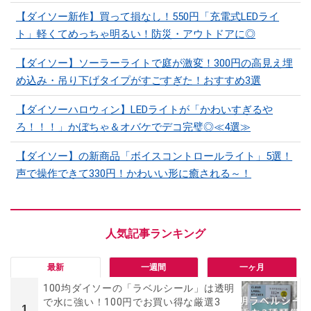
【ダイソー新作】買って損なし！550円「充電式LEDライ
ト」軽くてめっちゃ明るい！防災・アウトドアに◎
【ダイソー】ソーラーライトで庭が激変！300円の高見え埋
め込み・吊り下げタイプがすごすぎた！おすすめ3選
【ダイソーハロウィン】LEDライトが「かわいすぎるや
ろ！！！」かぼちゃ＆オバケでデコ完璧◎≪4選≫
【ダイソー】の新商品「ボイスコントロールライト」5選！
声で操作できて330円！かわいい形に癒される～！
最新
一週間
一ヶ月
100均ダイソーの「ラベルシール」は透明
で水に強い！100円でお買い得な厳選3
1