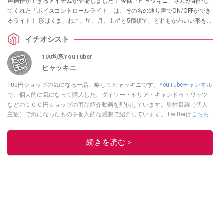
声操作ができるアイテムが登場しました！ 今回「ヒャッキニ」さんが紹介し
てくれた「ボイスコントロールライト」は、その名の通り声でON/OFFができ
るライト！ 形はくま、ねこ、星、月、土星と5種類で、どれもかわいい形をし
ています。PCのポートに差し込んだり、常夜灯などにおすすめですので、ぜ
イチオシスト
ひチェックしてみてくださいね。
100均系YouTuber
ヒャッキニ
100円ショップの気になる一品、略してヒャッキニです。
YouTubeチャンネル
で、個人的に気になって購入した、ダイソー・セリア・キャンドゥ・ワッツ
などの１００円ショップの商品紹介動画を配信しています。男性目線（個人
主観）で気になったものを個人的な感想で紹介しています。Twitterは
こちら
から！
このイチオシストの他の記事を読む
続きを読む＞