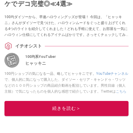
ケでデコ完璧◎≪4選≫
100均ダイソーから、早速ハロウィングッズが登場！ 今回は、「ヒャッキ
ニ」さんがダイソーで見つけた、ハロウィンムードをぐっと盛り上げてくれ
る4つのライトを紹介してくれました！どれも手軽に使えて、お部屋を一気に
ハロウィン仕様にしてくれるアイテムばかりです。さっそくチェックしてみ
ましょう！
イチオシスト
100均系YouTuber
ヒャッキニ
100円ショップの気になる一品、略してヒャッキニです。
YouTubeチャンネル
で、個人的に気になって購入した、ダイソー・セリア・キャンドゥ・ワッツ
などの１００円ショップの商品紹介動画を配信しています。男性目線（個人
主観）で気になったものを個人的な感想で紹介しています。Twitterは
こちら
から！
このイチオシストの他の記事を読む
続きを読む＞