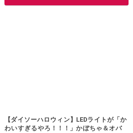
■経歴：2003年、夫が子育てをするために、突然会社を辞める。翌月からの
給料が０円になり、家にいながら、しかも空いた時間でできるオークション
に目をつける。しかし、取引の仕方がわからずに、まずは落札者として参
加。その後、出品者側にまわり、家の中の物を出品しまくる。出品する物が
ほぼなくなってからは、仕入れを経験。ネットオークションを生活の一部に
取り入れるべく、「ネットオークションやフリマアプリは生活のインフラに
なる」という考えを持つ。また消費税増税の社会においては、ネットオーク
ションやフリマアプリが家計の救世主になりえると考え、業者とは違う視点
でユーザーとして参加中。
このイチオシストの他の記事を読む
【ダイソーハロウィン】LEDライトが「か
わいすぎるやろ！！！」かぼちゃ＆オバ