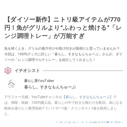
【ダイソー新作】ニトリ級アイテムが770
円！魚がグリルより“ふわっと焼ける”「レ
ンジ調理トレー」が万能すぎ
魚を焼くとき、グリルの後片付けや焦げ付きが面倒だと思っていませんか？
今回は、100均グッズに詳しい「暮らし。すきなもんちゅーぶ」さんが、ダイ
ソーの「レンジ調理マルチトレー」を紹介してくれました！
イチオシスト
暮らし系YouTuber
暮らし。すきなもんちゅーぶ
アラフォー主婦。YouTubeチャンネル
【暮らし。すきなもんちゅーぶ】
で
は、掃除・収納・100均購入品。暮らしの中で好きな物だけを配信。為になる
動画を撮りたく整理収納アドバイザー1級・クリンネスト1級を取得しまし
た。
このイチオシストの他の記事を読む