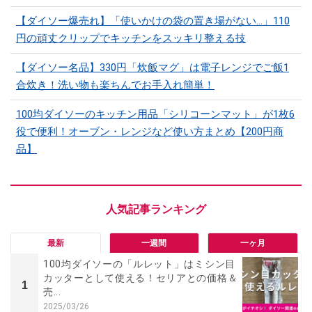
【ダイソー爆売れ】「使いかけの袋の置き場がない…」110
円の頑丈クリップでキッチンをスッキリ整える技
【ダイソー名品】330円「炊飯マグ」は電子レンジでご飯1
合炊き！洗い物も楽ちんでお手入れ簡単！
100均ダイソーのキッチン用品「シリコーンマット」​​が1枚6
役で便利！オーブン・レンジなど使い方まとめ【200円商
品】
最新
一週間
一ヶ月
100均ダイソーの「ルレット」はミシン目
カッターとして使える！セリアとの価格＆
1
売...
2025/03/26