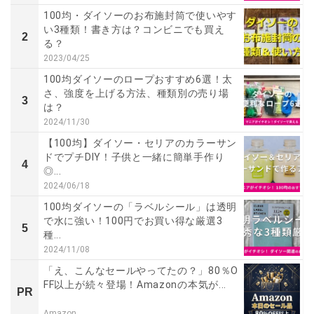
100均・ダイソーのお布施封筒で使いやす
い3種類！書き方は？コンビニでも買え
2
る？
2023/04/25
100均ダイソーのロープおすすめ6選！太
さ、強度を上げる方法、種類別の売り場
3
は？
2024/11/30
【100均】ダイソー・セリアのカラーサン
ドでプチDIY！子供と一緒に簡単手作り
4
◎...
2024/06/18
100均ダイソーの「ラベルシール」は透明
で水に強い！100円でお買い得な厳選3
5
種...
2024/11/08
「え、こんなセールやってたの？」80％O
FF以上が続々登場！Amazonの本気が...
PR
Amazon