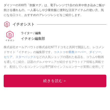
ダイソーの330円「炊飯マグ」は、電子レンジで1合の白米や炊き込みご飯が
炊ける優れもの。一人暮らしや少量炊飯に便利な注目アイテムの使い方、気
になる口コミ、おすすめのアレンジレシピをご紹介します。
イチオシスト
ライター / 編集
イチオシ編集部
株式会社オールアバウトが株式会社NTTドコモと共同で開設した、レコメン
ドサイト『イチオシ』の編集部です。
コストコ
や
業務スーパー
、
ダイソー
、
セリア
、
スターバックス
などの人気ショップの隠れた名品を、コラムや動画
を通してご紹介。話題のグルメやマニアが紹介するアウトドア情報も満載で
す。配信しているコンテンツは専門家やインフルエンサーが実際に使用して
レビューしています。毎日トレンド情報をお届けしているので、ぜひ
Google
ニュースでフォロー
してください！
続きを読む＞
このイチオシストの他の記事を読む