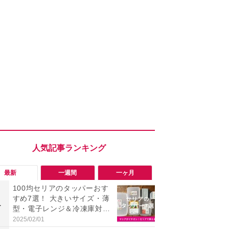
最新
一週間
一ヶ月
100均セリアのタッパーおす
「旅行気分
すめ7選！ 大きいサイズ・薄
食べ比べし
1
1
型・電子レンジ＆冷凍庫対
3つのご当地
応・洗いやすいタイプなど種
新発売
2025/02/01
2026/08/02