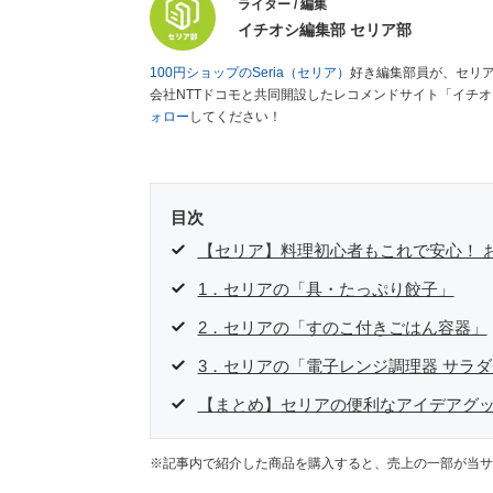
ライター / 編集
イチオシ編集部 セリア部
100円ショップのSeria（セリア）
好き編集部員が、セリ
会社NTTドコモと共同開設したレコメンドサイト「イチ
ォロー
してください！
目次
【セリア】料理初心者もこれで安心！ 
1．セリアの「具・たっぷり餃子」
2．セリアの「すのこ付きごはん容器」
3．セリアの「電子レンジ調理器 サラ
【まとめ】セリアの便利なアイデアグ
※記事内で紹介した商品を購入すると、売上の一部が当サ