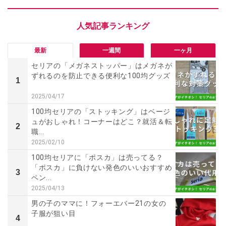
最新
一週間
一ヶ月
セリアの「メガネストッパー」はメガネが
ずれるのを防止できる便利な100均グッズ
1
2025/04/17
100均セリアの「ストッキング」はベージ
ュがおしゃれ！コーナーはどこ？就活＆転
2
職...
2025/02/10
100均セリアに「ポスカ」は売ってる？
「ポスカ」に負けない発色のいいおすすめ
3
ペン...
2025/04/13
男の子のママに！フォーエバー21の女の
子服が狙い目
4