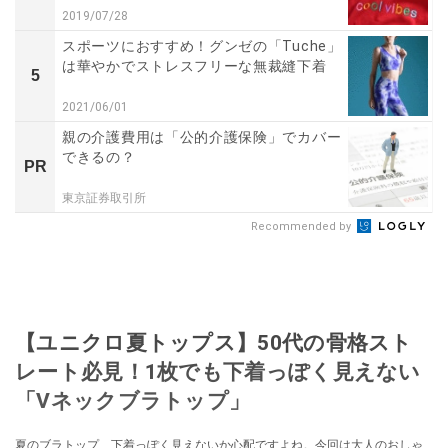
2019/07/28
スポーツにおすすめ！グンゼの「Tuche」
は華やかでストレスフリーな無裁縫下着
5
2021/06/01
親の介護費用は「公的介護保険」でカバー
できるの？
PR
東京証券取引所
Recommended by
【ユニクロ夏トップス】50代の骨格スト
レート必見！1枚でも下着っぽく見えない
「Vネックブラトップ」
夏のブラトップ、下着っぽく見えないか心配ですよね。今回は大人のおしゃ