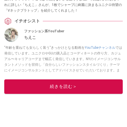
れに詳しい「ちえこ」さんが、1枚でシャープに綺麗に決まるユニクロ待望の
「Vネックブラトップ」を紹介してくれました！
イチオシスト
ファッション系YouTuber
ちえこ
"年齢を重ねても女らしく装う"きっかけとなる動画を
YouTubeチャンネル
では
発信しています。ユニクロやGUの購入品とコーディネートの作り方、カジュ
アル〜キャリアコーデまで幅広く発信していきます。NYのイメージコンサル
タントメソッドを習得し「自分らしいファッションスタイルづくり」テーマ
にイメージコンサルタントとしてアドバイスさせていただいております。ま
た、自身のキャリアコーデでもそのメソッドを活用し、経験とスキルを日々
積み上げ続けている外資系企業のコンサルタント（25年以上のキャリア）か
続きを読む＞
つ２児の母です。
このイチオシストの他の記事を読む