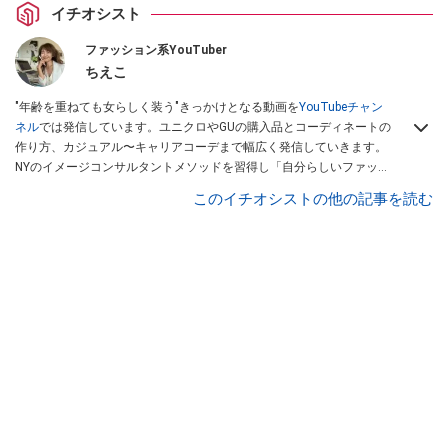
イチオシスト
ファッション系YouTuber
ちえこ
"年齢を重ねても女らしく装う"きっかけとなる動画を
YouTubeチャン
ネル
では発信しています。ユニクロやGUの購入品とコーディネートの
作り方、カジュアル〜キャリアコーデまで幅広く発信していきます。
NYのイメージコンサルタントメソッドを習得し「自分らしいファッシ
ョンスタイルづくり」テーマにイメージコンサルタントとしてアドバ
このイチオシストの他の記事を読む
イスさせていただいております。また、自身のキャリアコーデでもそ
のメソッドを活用し、経験とスキルを日々積み上げ続けている外資系
企業のコンサルタント（25年以上のキャリア）かつ２児の母です。