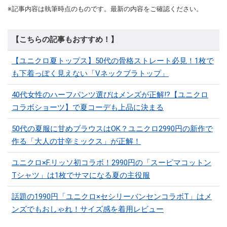
※記事内容は執筆時点のものです。最新の内容をご確認ください。
【こちらの記事もおすすめ！】
【ユニクロ夏トップス】50代の骨格ストレート必見！1枚で
も下着っぽく見えない「Vネックブラトップ」
40代女性のハーフパンツ選びはメンズが正解!?【ユニクロ
コラボショーツ】で夏コーデも上品に決まる
50代の夏服に甘めブラウスはOK？ユニクロ2990円の新作で
作る「大人の甘辛ミックス」が正解！
ユニクロ×F.リッソ初コラボ！2990円の「スーピマコットン
Tシャツ」は1枚でサマになる夏の主役服
話題の1990円「ユニクロ×セシリーバンセンコラボT」はメ
ンズでもおしゃれ！サイズ感を着用レビュー