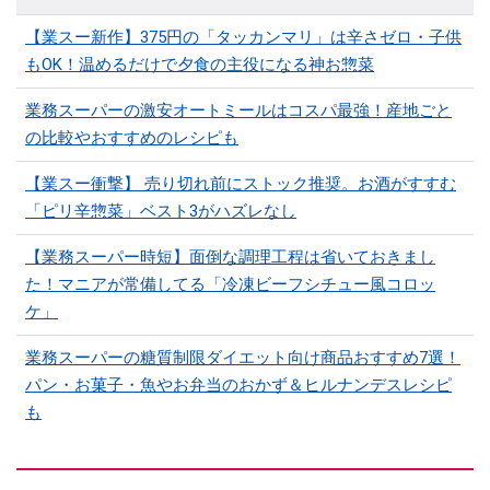
【業スー新作】375円の「タッカンマリ」は辛さゼロ・子供
もOK！温めるだけで夕食の主役になる神お惣菜
業務スーパーの激安オートミールはコスパ最強！産地ごと
の比較やおすすめのレシピも
【業スー衝撃】 売り切れ前にストック推奨。お酒がすすむ
「ピリ辛惣菜」ベスト3がハズレなし
【業務スーパー時短】面倒な調理工程は省いておきまし
た！マニアが常備してる「冷凍ビーフシチュー風コロッ
ケ」
業務スーパーの糖質制限ダイエット向け商品おすすめ7選！
パン・お菓子・魚やお弁当のおかず＆ヒルナンデスレシピ
も