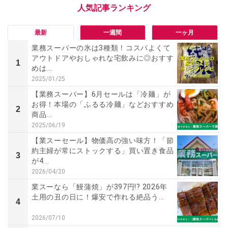
最新
一週間
一ヶ月
業務スーパーの氷は3種類！コスパよくて
アウトドアやおしゃれな宅飲みに◎おすす
1
めは...
2025/01/25
【業務スーパー】6月セールは「冷麺」が
お得！本場の「ふるる冷麺」などおすすめ
2
商品...
2025/06/19
【業スーセール】物価高の強い味方！「節
約主婦が常にストックする」買い置き食品
3
が4...
2026/04/20
業スーなら「鰻蒲焼」が397円!? 2026年
土用の丑の日に！爆安で作れる絶品う...
4
2026/07/10