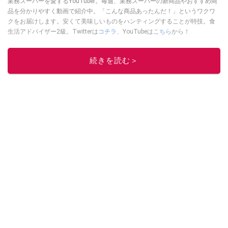
業務スーパーを愛するYouTuber。毎週、業務スーパーの新商品やおすすめ商
品を分かりやすく動画で紹介中。「こんな商品あったんだ！」というワクワ
クをお届けします。安くて美味しいものをハンティングすることが特技。食
生活アドバイザー2級。Twitterは
コチラ
、YouTubeは
こちら
から！
このイチオシストの他の記事を読む
続きを読む＞