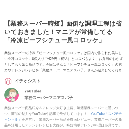
【業務スーパー時短】面倒な調理工程は省
いておきました！マニアが常備してる
「冷凍ビーフシチュー風コロッケ」
業務スーパーの冷凍「ビーフシチュー風コロッケ」は国内で作られた美味し
い冷凍コロッケ。8個入りで429円（税込）とコスパもよく、お弁当のおかず
としても人気な商品です。今回はそんな「ビーフシチュー風コロッケ」の魅
力やアレンジレシピを「業務スーパーマニアスパ子」さんが紹介してくれま
した。凍ったままお弁当箱にINするだけで立派なランチができる優れものな
イチオシスト
のだそう！ お弁当で使えるお惣菜をお探しの方は要チェックですよ！
YouTuber
業務スーパーマニアスパ子
業務スーパー商品紹介＆アレンジ大好き主婦。毎週業務スーパーに通いつ
つ、商品の魅力をYouTubeや記事で発信しています！
YouTube「スパ子チ
ャンネル」
を運営し、業務スーパー商品を徹底レビュー。業務スーパーの商
品を活用したアレンジレシピも大好評。時短簡単アレンジ料理は必見です。