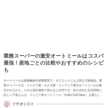
業務スーパーの激安オートミールはコスパ
最強！産地ごとの比較やおすすめのレシピ
も
オートミールは食物繊維や栄養豊富で、ダイエットにも人気な万能食品。業
務スーパーでは、ラトビア産・カナダ産・リトアニア産のオートミールが販
売されており、どれも激安価格で買えると評判です。食を含めた住宅情報に
詳しい千葉さんは、ラトビア産オートミール「Doble OatFlakes」を購入して
1週間実食。味の感想や気になる安全性について教えていただきました。
イチオシスト