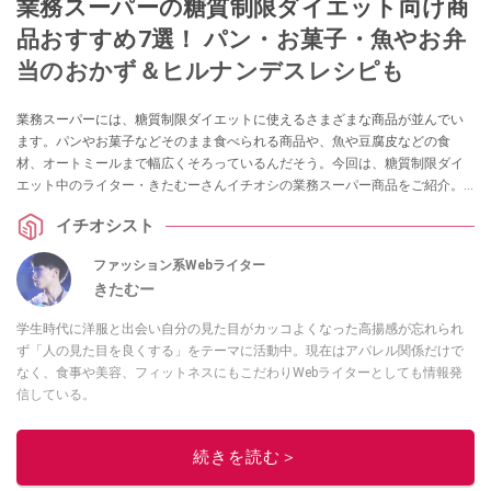
業務スーパーの糖質制限ダイエット向け商
品おすすめ7選！ パン・お菓子・魚やお弁
当のおかず＆ヒルナンデスレシピも
業務スーパーには、糖質制限ダイエットに使えるさまざまな商品が並んでい
ます。パンやお菓子などそのまま食べられる商品や、魚や豆腐皮などの食
材、オートミールまで幅広くそろっているんだそう。今回は、糖質制限ダイ
エット中のライター・きたむーさんイチオシの業務スーパー商品をご紹介。
節約になってコスパよく糖質制限できる商品の選び方や、簡単につくれてお
イチオシスト
弁当のおかずにも便利なおすすめ糖質制限レシピ、ヒルナンデスで紹介され
たダイエットレシピもまとめました。
ファッション系Webライター
きたむー
学生時代に洋服と出会い自分の見た目がカッコよくなった高揚感が忘れられ
ず「人の見た目を良くする」をテーマに活動中。現在はアパレル関係だけで
なく、食事や美容、フィットネスにもこだわりWebライターとしても情報発
信している。
このイチオシストの他の記事を読む
続きを読む＞