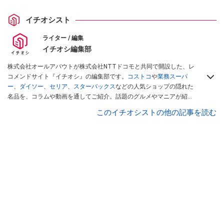
イチオシスト
ライター / 編集
イチオシ編集部
株式会社オールアバウトが株式会社NTTドコモと共同で開設した、レ
コメンドサイト『イチオシ』の編集部です。
コストコ
や
業務スーパ
ー
、
ダイソー
、
セリア
、
スターバックス
などの人気ショップの隠れた
名品を、コラムや動画を通してご紹介。話題のグルメやマニアが紹介
するアウトドア情報も満載です。配信しているコンテンツは専門家や
このイチオシストの他の記事を読む
インフルエンサーが実際に使用してレビューしています。毎日トレン
ド情報をお届けしているので、ぜひ
Googleニュースでフォロー
してく
ださい！