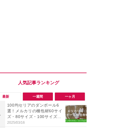
最新
一週間
一ヶ月
100均セリアのダンボール6
「勝手にデ
選！メルカリの梱包材60サイ
る!?」Win
1
1
ズ・80サイズ・100サイズに
オフにして最
も対応、収納にも便利
身を守る技
2025/03/16
2026/08/05