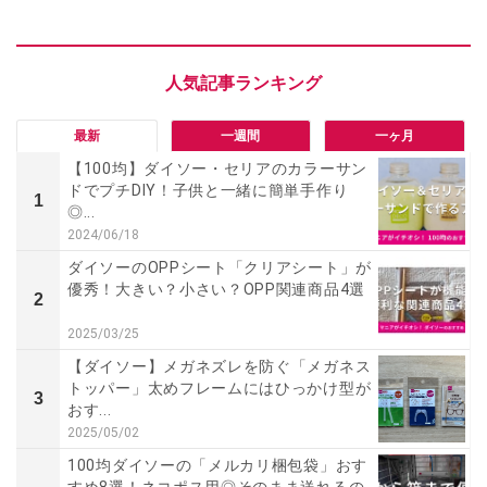
最新
一週間
一ヶ月
【100均】ダイソー・セリアのカラーサン
ドでプチDIY！子供と一緒に簡単手作り
1
◎...
2024/06/18
ダイソーのOPPシート「クリアシート」が
優秀！大きい？小さい？OPP関連商品4選
2
2025/03/25
【ダイソー】メガネズレを防ぐ「メガネス
トッパー」太めフレームにはひっかけ型が
3
おす...
2025/05/02
100均ダイソーの「メルカリ梱包袋」おす
すめ8選！ネコポス用◎そのまま送れるの