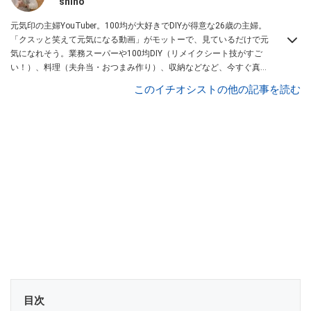
shino
元気印の主婦YouTuber。100均が大好きでDIYが得意な26歳の主婦。
「クスッと笑えて元気になる動画」がモットーで、見ているだけで元
気になれそう。業務スーパーや100均DIY（リメイクシート技がすご
い！）、料理（夫弁当・おつまみ作り）、収納などなど、今すぐ真似
したくなる主婦向けの動画を配信中！
このイチオシストの他の記事を読む
目次