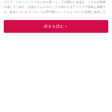
セリア
、
スターバックス
などの人気ショップの隠れた名品を、コラムや動画
を通してご紹介。話題のグルメやマニアが紹介するアウトドア情報も満載で
す。配信しているコンテンツは専門家やインフルエンサーが実際に使用して
レビューしています。毎日トレンド情報をお届けしているので、ぜひ
Google
ニュースでフォロー
してください！
続きを読む＞
このイチオシストの他の記事を読む