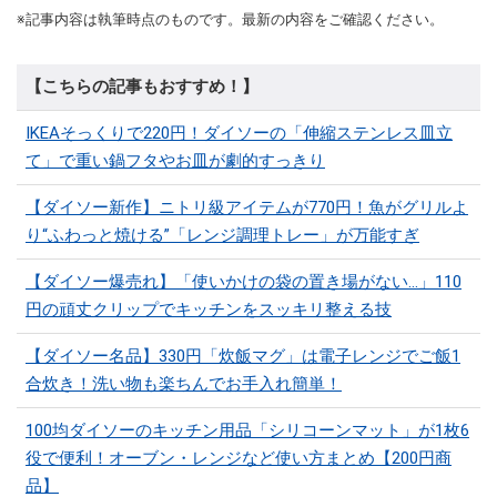
※記事内容は執筆時点のものです。最新の内容をご確認ください。
【こちらの記事もおすすめ！】
IKEAそっくりで220円！ダイソーの「伸縮ステンレス皿立
て」で重い鍋フタやお皿が劇的すっきり
【ダイソー新作】ニトリ級アイテムが770円！魚がグリルよ
り“ふわっと焼ける”「レンジ調理トレー」が万能すぎ
【ダイソー爆売れ】「使いかけの袋の置き場がない…」110
円の頑丈クリップでキッチンをスッキリ整える技
【ダイソー名品】330円「炊飯マグ」は電子レンジでご飯1
合炊き！洗い物も楽ちんでお手入れ簡単！
100均ダイソーのキッチン用品「シリコーンマット」​​が1枚6
役で便利！オーブン・レンジなど使い方まとめ【200円商
品】