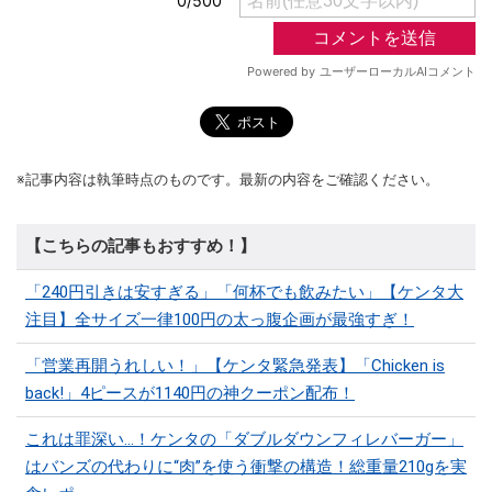
※記事内容は執筆時点のものです。最新の内容をご確認ください。
【こちらの記事もおすすめ！】
「240円引きは安すぎる」「何杯でも飲みたい」【ケンタ大
注目】全サイズ一律100円の太っ腹企画が最強すぎ！
「営業再開うれしい！」【ケンタ緊急発表】「Chicken is
back!」4ピースが1140円の神クーポン配布！
これは罪深い…！ケンタの「ダブルダウンフィレバーガー」
はバンズの代わりに“肉”を使う衝撃の構造！総重量210gを実