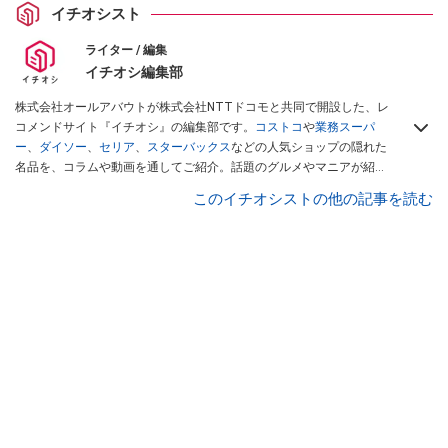
イチオシスト
ライター / 編集
イチオシ編集部
株式会社オールアバウトが株式会社NTTドコモと共同で開設した、レ
コメンドサイト『イチオシ』の編集部です。
コストコ
や
業務スーパ
ー
、
ダイソー
、
セリア
、
スターバックス
などの人気ショップの隠れた
名品を、コラムや動画を通してご紹介。話題のグルメやマニアが紹介
するアウトドア情報も満載です。配信しているコンテンツは専門家や
このイチオシストの他の記事を読む
インフルエンサーが実際に使用してレビューしています。毎日トレン
ド情報をお届けしているので、ぜひ
Googleニュースでフォロー
してく
ださい！