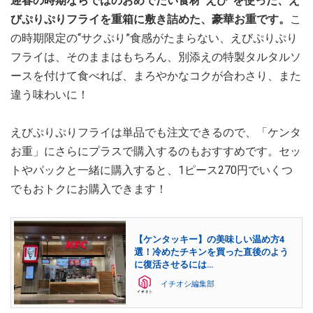
迎春の時期ならではのおめでたい食材”えび”を使った、え
びぷりぷりフライを重箱に敷き詰めた、豪華お重です。
こ
の時期限定の“サクぷり”食感がたまらない、えびぷりぷり
フライは、そのままはもちろん、別添えの特製タルタルソ
ースを付けて食べれば、まろやかなコクが合わさり、また
違う味わいに！
えびぷりぷりフライは単品でも注文できるので、「ケンタ
お重」にさらにプラスで購入するのもおすすめです。セッ
トやパックと一緒に購入すると、1ピース270円でいくつ
でもおトクにお購入できます！
【ケンタッキー】の美味しい温め方4
選！冷めたチキンを買った直後のよう
に復活させるには…
イチオシ編集部