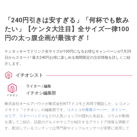
「240円引きは安すぎる」「何杯でも飲み
たい」【ケンタ大注目】全サイズ一律100
円の太っ腹企画が最強すぎ！
ケンタッキーでドリンク全サイズが100円になるお得なキャンペーンが7月29
日からスタート! 最大240円お得に楽しめる期間限定の注目情報を詳しくご紹
介します。
イチオシスト
ライター / 編集
イチオシ編集部
株式会社オールアバウトが株式会社NTTドコモと共同で開設した、レコメン
ドサイト『イチオシ』の編集部です。
コストコ
や
業務スーパー
、
ダイソー
、
セリア
、
スターバックス
などの人気ショップの隠れた名品を、コラムや動画
を通してご紹介。話題のグルメやマニアが紹介するアウトドア情報も満載で
す。配信しているコンテンツは専門家やインフルエンサーが実際に使用して
レビューしています。毎日トレンド情報をお届けしているので、ぜひ
Google