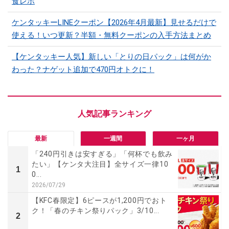
食レポ
ケンタッキーLINEクーポン【2026年4月最新】見せるだけで
使える！いつ更新？半額・無料クーポンの入手方法まとめ
【ケンタッキー人気】新しい「とりの日パック」は何がか
わった？ナゲット追加で470円オトクに！
最新
一週間
一ヶ月
「240円引きは安すぎる」「何杯でも飲み
たい」【ケンタ大注目】全サイズ一律10
1
0...
2026/07/29
【KFC春限定】6ピースが1,200円でおト
ク！「春のチキン祭りパック」3/10...
2