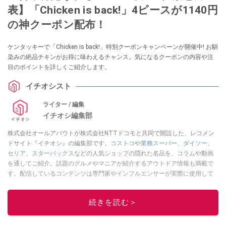
表】「Chicken is back!」4ピースが1140円
の神クーポン配布！
ケンタッキーで「Chicken is back!」特別クーポンキャンペーンが開催中! お馴
染みの絶品チキンがお得に味わえるチャンス。気になるクーポンの内容や注
目のポイントを詳しくご紹介します。
イチオシスト
ライター / 編集
イチオシ編集部
株式会社オールアバウトが株式会社NTTドコモと共同で開設した、レコメン
ドサイト『イチオシ』の編集部です。
コストコ
や
業務スーパー
、
ダイソー
、
セリア
、
スターバックス
などの人気ショップの隠れた名品を、コラムや動画
を通してご紹介。話題のグルメやマニアが紹介するアウトドア情報も満載で
す。配信しているコンテンツは専門家やインフルエンサーが実際に使用して
レビューしています。毎日トレンド情報をお届けしているので、ぜひ
Google
ニュースでフォロー
してください！
続きを読む＞
このイチオシストの他の記事を読む