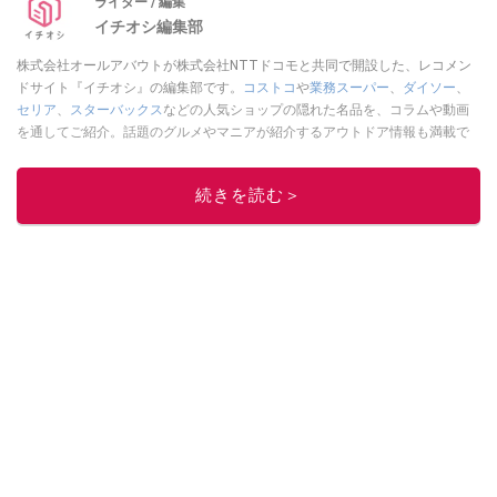
ライター / 編集
イチオシ編集部
株式会社オールアバウトが株式会社NTTドコモと共同で開設した、レコメン
ドサイト『イチオシ』の編集部です。
コストコ
や
業務スーパー
、
ダイソー
、
セリア
、
スターバックス
などの人気ショップの隠れた名品を、コラムや動画
を通してご紹介。話題のグルメやマニアが紹介するアウトドア情報も満載で
す。配信しているコンテンツは専門家やインフルエンサーが実際に使用して
レビューしています。毎日トレンド情報をお届けしているので、ぜひ
Google
続きを読む＞
ニュースでフォロー
してください！
このイチオシストの他の記事を読む