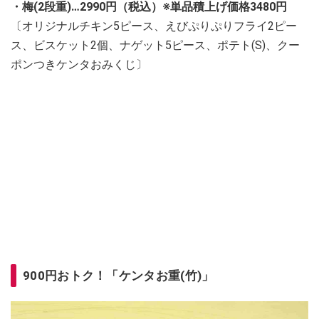
・梅(2段重)…2990円（税込）※単品積上げ価格3480円
〔オリジナルチキン5ピース、えびぷりぷりフライ2ピー
ス、ビスケット2個、ナゲット5ピース、ポテト(S)、クー
ポンつきケンタおみくじ〕
900円おトク！「ケンタお重(竹)」