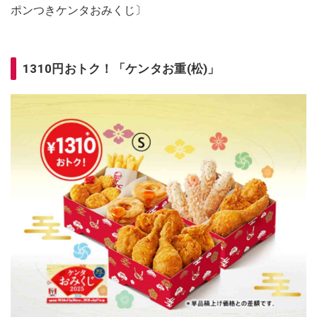
ポンつきケンタおみくじ〕
1310円おトク！「ケンタお重(松)」