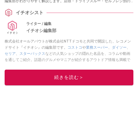
編集部がわかりやすく解説します。店頭・ドライブスルー・セルフレジ別の
使い方も完全網羅。
イチオシスト
ライター / 編集
イチオシ編集部
株式会社オールアバウトが株式会社NTTドコモと共同で開設した、レコメン
ドサイト『イチオシ』の編集部です。
コストコ
や
業務スーパー
、
ダイソー
、
セリア
、
スターバックス
などの人気ショップの隠れた名品を、コラムや動画
を通してご紹介。話題のグルメやマニアが紹介するアウトドア情報も満載で
す。配信しているコンテンツは専門家やインフルエンサーが実際に使用して
レビューしています。毎日トレンド情報をお届けしているので、ぜひ
Google
続きを読む＞
ニュースでフォロー
してください！
このイチオシストの他の記事を読む