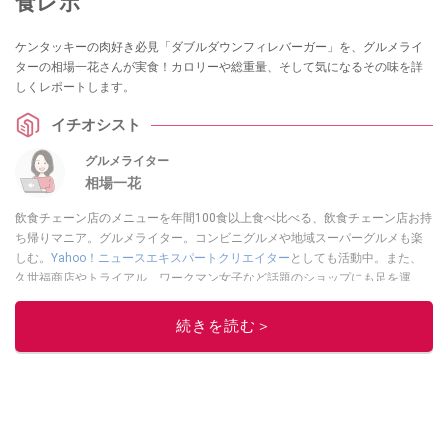
食レポ
ケンタッキーの肉好き必見「ダブルダウンフィレバーガー」を、グルメライ
ターの相場一花さんが実食！カロリーや総重量、そして気になるその味を詳
しくレポートします。
イチオシスト
グルメライター
相場一花
飲食チェーン店のメニューを年間100食以上食べ比べる、飲食チェーン店お持
ち帰りマニア。グルメライター。コンビニグルメや地域スーパーグルメも楽
しむ。
Yahoo！ニュースエキスパートクリエイター
としても活動中。また、
久世福商店やトライアル、ワークマン女子など話題のショップにも足を運
ぶ。晋遊舎「LDK」や
「360LiFE」
、KADOKAWA
「レタスクラブ」
、集英社
「週刊プレイボーイ」、宝島社「おいしい！ シャトレーゼBOOK」などでグ
続きを読む＞
ルメライター、食の専門家として出演実績あり。
このイチオシストの他の記事を読む