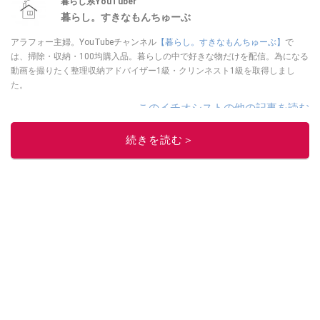
暮らし系YouTuber
暮らし。すきなもんちゅーぶ
アラフォー主婦。YouTubeチャンネル
【暮らし。すきなもんちゅーぶ】
で
は、掃除・収納・100均購入品。暮らしの中で好きな物だけを配信。為になる
動画を撮りたく整理収納アドバイザー1級・クリンネスト1級を取得しまし
た。
このイチオシストの他の記事を読む
続きを読む＞