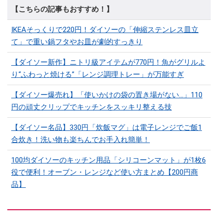
【こちらの記事もおすすめ！】
IKEAそっくりで220円！ダイソーの「伸縮ステンレス皿立
て」で重い鍋フタやお皿が劇的すっきり
【ダイソー新作】ニトリ級アイテムが770円！魚がグリルよ
り“ふわっと焼ける”「レンジ調理トレー」が万能すぎ
【ダイソー爆売れ】「使いかけの袋の置き場がない…」110
円の頑丈クリップでキッチンをスッキリ整える技
【ダイソー名品】330円「炊飯マグ」は電子レンジでご飯1
合炊き！洗い物も楽ちんでお手入れ簡単！
100均ダイソーのキッチン用品「シリコーンマット」​​が1枚6
役で便利！オーブン・レンジなど使い方まとめ【200円商
品】