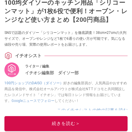
100均ダイソーのキッチン用品「シリコー
ンマット」​​が1枚6役で便利！オーブン・レ
ンジなど使い方まとめ【200円商品】
SNSで話題のダイソー「シリコーンマット」を徹底調査！38cm×27cmの大判
サイズで、オーブンやレンジなど1枚で6通りの使い方が可能です。気になる
値段や売り場、実際の使用レポートをお届けします。
イチオシスト
ライター / 編集
イチオシ編集部 ダイソー部
100円ショップのDAISO（ダイソー）
好きの編集部員が、人気商品やおすすめ
商品を発信中。株式会社オールアバウトが株式会社NTTドコモと共同開設し
たレコメンドサイト「イチオシ」では毎日トレンド情報をお届けしていま
す。
Googleニュースでフォロー
してください！
このイチオシストの他の記事を読む
続きを読む＞