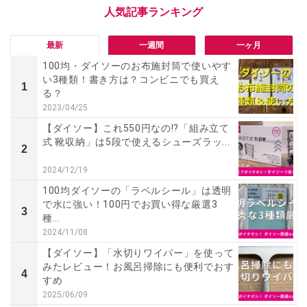
最新
一週間
一ヶ月
100均・ダイソーのお布施封筒で使いやす
い3種類！書き方は？コンビニでも買え
1
る？
2023/04/25
【ダイソー】これ550円なの!?「組み立て
式 靴収納」は5段で使えるシューズラッ...
2
2024/12/19
100均ダイソーの「ラベルシール」は透明
で水に強い！100円でお買い得な厳選3
3
種...
2024/11/08
【ダイソー】「水切りワイパー」を使って
みたレビュー！お風呂掃除にも便利でおす
4
すめ
2025/06/09