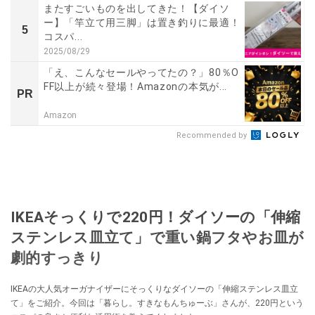
またすごいものを出してきた！【ダイソ
ー】「竿立て用三脚」は置き釣りに最適！
5
コスパ...
2025/08/29
「え、こんなセールやってたの？」80％O
FF以上が続々登場！Amazonの本気が...
PR
Amazon
Recommended by
IKEAそっくりで220円！ダイソーの「伸縮
ステンレス皿立て」で重い鍋フタやお皿が
劇的すっきり
IKEAの大人気オーガナイザーにそっくりなダイソーの「伸縮ステンレス皿立
て」をご紹介。今回は「暮らし。すきなもんちゅーぶ」さんが、220円という