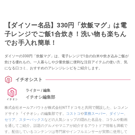
【ダイソー名品】330円「炊飯マグ」は電
子レンジでご飯1合炊き！洗い物も楽ちん
でお手入れ簡単！
ダイソーの330円「炊飯マグ」は、電子レンジで1合の白米や炊き込みご飯が
炊ける優れもの。一人暮らしや少量炊飯に便利な注目アイテムの使い方、気
になる口コミ、おすすめのアレンジレシピをご紹介します。
イチオシスト
ライター / 編集
イチオシ編集部
株式会社オールアバウトが株式会社NTTドコモと共同で開設した、レコメン
ドサイト『イチオシ』の編集部です。
コストコ
や
業務スーパー
、
ダイソー
、
セリア
、
スターバックス
などの人気ショップの隠れた名品を、コラムや動画
を通してご紹介。話題のグルメやマニアが紹介するアウトドア情報も満載で
す。配信しているコンテンツは専門家やインフルエンサーが実際に使用して